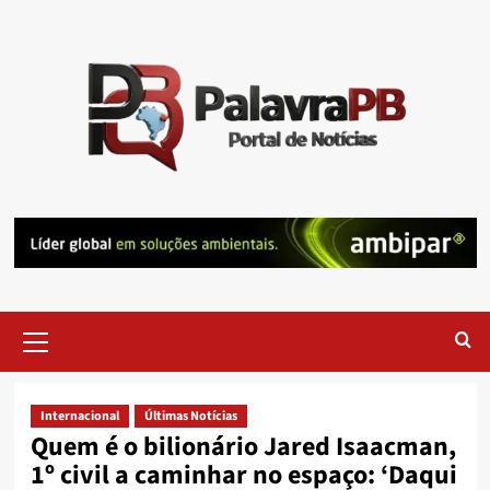
Skip
to
content
Primary
Menu
Internacional
Últimas Notícias
Quem é o bilionário Jared Isaacman,
1º civil a caminhar no espaço: ‘Daqui