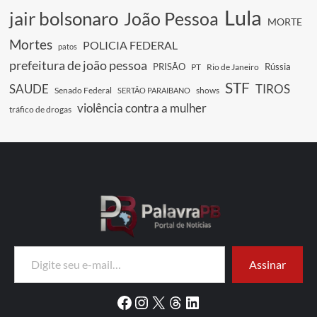
Lula
jair bolsonaro
João Pessoa
MORTE
Mortes
POLICIA FEDERAL
patos
prefeitura de joão pessoa
PRISÃO
Rússia
PT
Rio de Janeiro
STF
SAUDE
TIROS
Senado Federal
shows
SERTÃO PARAIBANO
violência contra a mulher
tráfico de drogas
Digite seu e-mail…
Assinar
Facebook
Instagram
X
Threads
LinkedIn