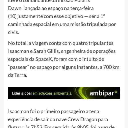
Ele é o comandante da missão Polaris
Dawn, lançada ao espaço na terça-feira
(10) justamente com esse objetivo — ser a
1°
caminhada espacial em uma missão tripulada por
civis.
No total, a viagem conta com quatro tripulantes.
Isaacman e Sarah Gillis, engenheira de operações
espaciais da SpaceX, foram com o intuito de
“passear” no espaço por alguns instantes, a 700 km
da Terra.
Isaacman foi o primeiro passageiro a ter a
experiência de sair da nave Crew Dragon para
flutuar, às 7h52. Em seguida, às 8h05, foi a vez de