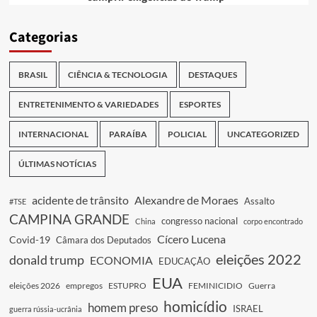
Categorias
BRASIL
CIÊNCIA & TECNOLOGIA
DESTAQUES
ENTRETENIMENTO & VARIEDADES
ESPORTES
INTERNACIONAL
PARAÍBA
POLICIAL
UNCATEGORIZED
ÚLTIMAS NOTÍCIAS
acidente de trânsito
Alexandre de Moraes
Assalto
#TSE
CAMPINA GRANDE
congresso nacional
China
corpo encontrado
Cícero Lucena
Covid-19
Câmara dos Deputados
eleições 2022
donald trump
ECONOMIA
EDUCAÇÃO
EUA
eleições 2026
empregos
ESTUPRO
FEMINICIDIO
Guerra
homicídio
homem preso
ISRAEL
guerra rússia-ucrânia