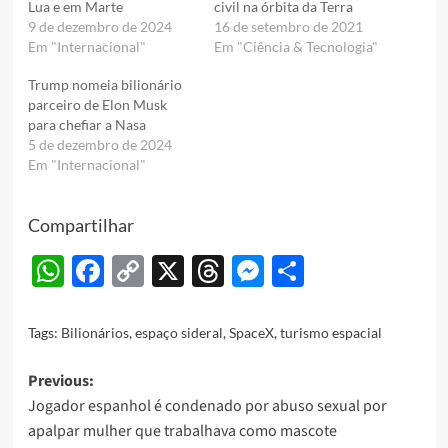
Lua e em Marte
civil na órbita da Terra
9 de dezembro de 2024
16 de setembro de 2021
Em "Internacional"
Em "Ciência & Tecnologia"
Trump nomeia bilionário
parceiro de Elon Musk
para chefiar a Nasa
5 de dezembro de 2024
Em "Internacional"
Compartilhar
WhatsApp
Facebook
Copy
X
Threads
Messenger
Share
Link
Tags:
Bilionários
,
espaço sideral
,
SpaceX
,
turismo espacial
Post
Previous:
Jogador espanhol é condenado por abuso sexual por
navigation
apalpar mulher que trabalhava como mascote