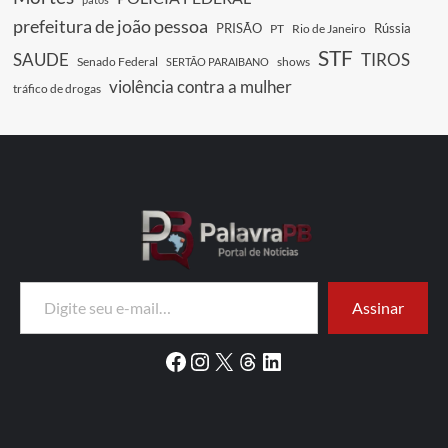
prefeitura de joão pessoa
PRISÃO
Rússia
PT
Rio de Janeiro
STF
SAUDE
TIROS
Senado Federal
shows
SERTÃO PARAIBANO
violência contra a mulher
tráfico de drogas
Digite seu e-mail…
Assinar
Facebook
Instagram
X
Threads
LinkedIn