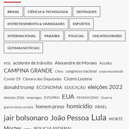
BRASIL
CIÊNCIA & TECNOLOGIA
DESTAQUES
ENTRETENIMENTO & VARIEDADES
ESPORTES
INTERNACIONAL
PARAÍBA
POLICIAL
UNCATEGORIZED
ÚLTIMAS NOTÍCIAS
acidente de trânsito
Alexandre de Moraes
Assalto
#TSE
CAMPINA GRANDE
congresso nacional
China
corpo encontrado
Cícero Lucena
Covid-19
Câmara dos Deputados
eleições 2022
donald trump
ECONOMIA
EDUCAÇÃO
EUA
eleições 2026
empregos
ESTUPRO
FEMINICIDIO
Guerra
homicídio
homem preso
ISRAEL
guerra rússia-ucrânia
Lula
jair bolsonaro
João Pessoa
MORTE
Mortes
POLICIA FEDERAL
patos