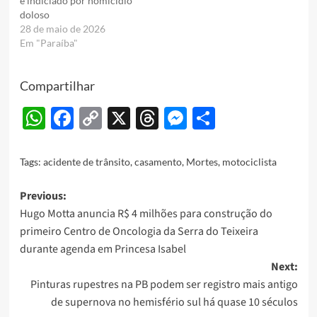
é indiciado por homicídio
doloso
28 de maio de 2026
Em "Paraíba"
Compartilhar
WhatsApp
Facebook
Copy
X
Threads
Messenger
Share
Link
Tags:
acidente de trânsito
,
casamento
,
Mortes
,
motociclista
Post
Previous:
Hugo Motta anuncia R$ 4 milhões para construção do
navigation
primeiro Centro de Oncologia da Serra do Teixeira
durante agenda em Princesa Isabel
Next:
Pinturas rupestres na PB podem ser registro mais antigo
de supernova no hemisfério sul há quase 10 séculos