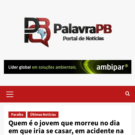
Skip
to
content
Primary
Menu
Paraíba
Últimas Notícias
Quem é o jovem que morreu no dia
em que iria se casar, em acidente na