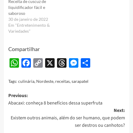
Receita de cuscuz de
liquidificador fácil e
saboroso
30 de janeiro de 2022
Em "Entretenimento &
Variedades"
Compartilhar
WhatsApp
Facebook
Copy
X
Threads
Messenger
Share
Link
Tags:
culinária
,
Nordeste
,
receitas
,
sarapatel
Post
Previous:
Abacaxi: conheça 8 benefícios dessa superfruta
navigation
Next:
Existem outros animais, além do ser humano, que podem
ser destros ou canhotos?