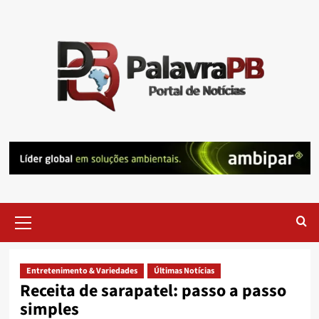
Skip
to
content
Primary
Menu
Entretenimento & Variedades
Últimas Notícias
Receita de sarapatel: passo a passo
simples