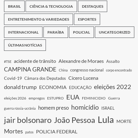
BRASIL
CIÊNCIA & TECNOLOGIA
DESTAQUES
ENTRETENIMENTO & VARIEDADES
ESPORTES
INTERNACIONAL
PARAÍBA
POLICIAL
UNCATEGORIZED
ÚLTIMAS NOTÍCIAS
acidente de trânsito
Alexandre de Moraes
Assalto
#TSE
CAMPINA GRANDE
congresso nacional
China
corpo encontrado
Cícero Lucena
Covid-19
Câmara dos Deputados
eleições 2022
donald trump
ECONOMIA
EDUCAÇÃO
EUA
eleições 2026
empregos
ESTUPRO
FEMINICIDIO
Guerra
homicídio
homem preso
ISRAEL
guerra rússia-ucrânia
Lula
jair bolsonaro
João Pessoa
MORTE
Mortes
POLICIA FEDERAL
patos