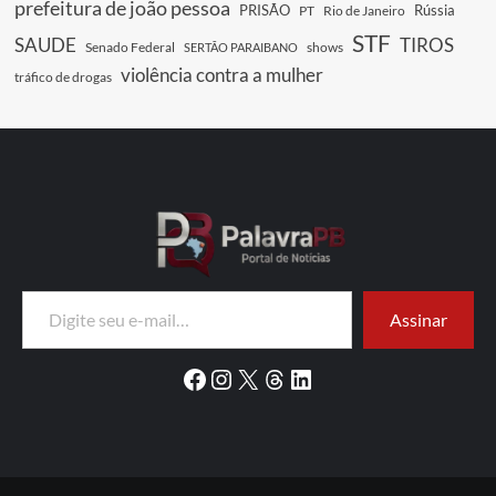
prefeitura de joão pessoa
PRISÃO
Rússia
PT
Rio de Janeiro
STF
SAUDE
TIROS
Senado Federal
shows
SERTÃO PARAIBANO
violência contra a mulher
tráfico de drogas
Digite seu e-mail…
Assinar
Facebook
Instagram
X
Threads
LinkedIn