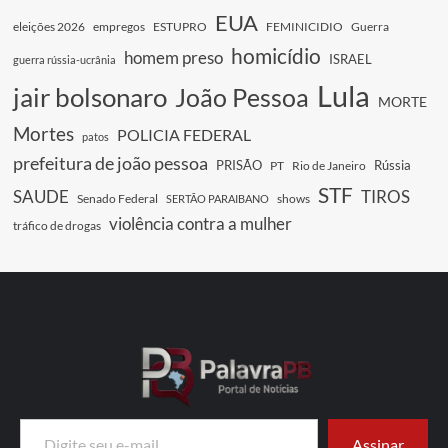
EUA
eleições 2026
empregos
ESTUPRO
FEMINICIDIO
Guerra
homicídio
homem preso
ISRAEL
guerra rússia-ucrânia
Lula
jair bolsonaro
João Pessoa
MORTE
Mortes
POLICIA FEDERAL
patos
prefeitura de joão pessoa
PRISÃO
Rússia
PT
Rio de Janeiro
STF
SAUDE
TIROS
Senado Federal
shows
SERTÃO PARAIBANO
violência contra a mulher
tráfico de drogas
Digite seu e-mail…
Assinar