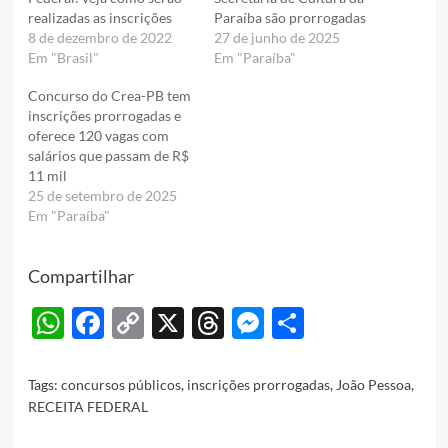
realizadas as inscrições
Paraíba são prorrogadas
8 de dezembro de 2022
27 de junho de 2025
Em "Brasil"
Em "Paraíba"
Concurso do Crea-PB tem
inscrições prorrogadas e
oferece 120 vagas com
salários que passam de R$
11 mil
25 de setembro de 2025
Em "Paraíba"
Compartilhar
WhatsApp
Facebook
Copy
X
Threads
Messenger
Share
Link
Tags:
concursos públicos
,
inscrições prorrogadas
,
João Pessoa
,
RECEITA FEDERAL