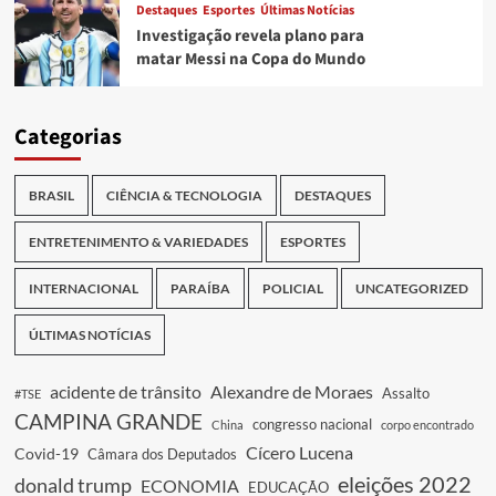
Destaques
Esportes
Últimas Notícias
Investigação revela plano para
matar Messi na Copa do Mundo
Categorias
BRASIL
CIÊNCIA & TECNOLOGIA
DESTAQUES
ENTRETENIMENTO & VARIEDADES
ESPORTES
INTERNACIONAL
PARAÍBA
POLICIAL
UNCATEGORIZED
ÚLTIMAS NOTÍCIAS
acidente de trânsito
Alexandre de Moraes
Assalto
#TSE
CAMPINA GRANDE
congresso nacional
China
corpo encontrado
Cícero Lucena
Covid-19
Câmara dos Deputados
eleições 2022
donald trump
ECONOMIA
EDUCAÇÃO