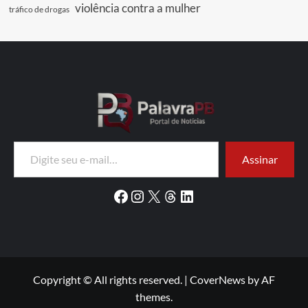
violência contra a mulher
tráfico de drogas
Digite seu e-mail…
Assinar
Facebook
Instagram
X
Threads
LinkedIn
Copyright © All rights reserved.
|
CoverNews
by AF
themes.