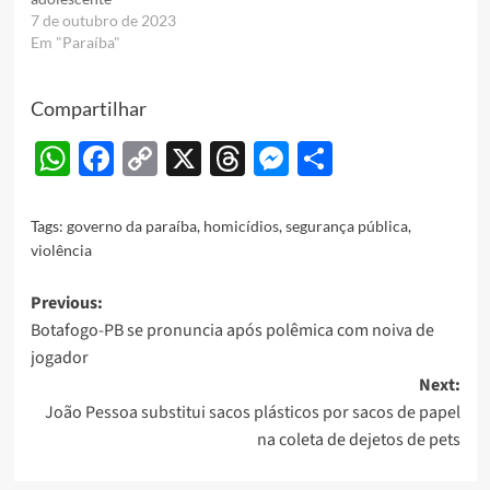
7 de outubro de 2023
Em "Paraíba"
Compartilhar
WhatsApp
Facebook
Copy
X
Threads
Messenger
Share
Link
Tags:
governo da paraíba
,
homicídios
,
segurança pública
,
violência
Post
Previous:
Botafogo-PB se pronuncia após polêmica com noiva de
navigation
jogador
Next:
João Pessoa substitui sacos plásticos por sacos de papel
na coleta de dejetos de pets