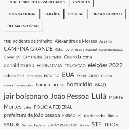
ENTRETENIMENTO & VARIEDADES
ESPORTES
INTERNACIONAL
PARAÍBA
POLICIAL
UNCATEGORIZED
ÚLTIMAS NOTÍCIAS
acidente de trânsito
Alexandre de Moraes
Assalto
#TSE
CAMPINA GRANDE
congresso nacional
China
corpo encontrado
Cícero Lucena
Covid-19
Câmara dos Deputados
eleições 2022
donald trump
ECONOMIA
EDUCAÇÃO
EUA
eleições 2026
empregos
ESTUPRO
FEMINICIDIO
Guerra
homicídio
homem preso
ISRAEL
guerra rússia-ucrânia
Lula
jair bolsonaro
João Pessoa
MORTE
Mortes
POLICIA FEDERAL
patos
prefeitura de joão pessoa
PRISÃO
Rússia
PT
Rio de Janeiro
STF
SAUDE
TIROS
Senado Federal
shows
SERTÃO PARAIBANO