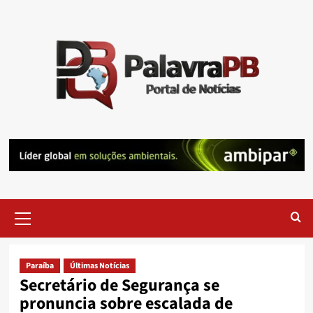
Skip
to
content
Primary
Menu
Paraíba
Últimas Notícias
Secretário de Segurança se
pronuncia sobre escalada de