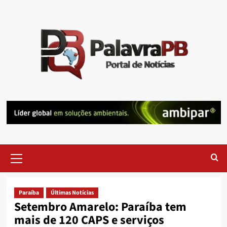
Skip
to
content
Primary
Menu
Paraíba
Últimas Notícias
Setembro Amarelo: Paraíba tem
mais de 120 CAPS e serviços