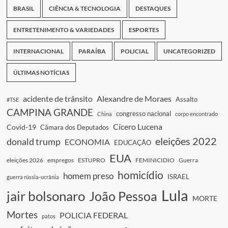
BRASIL
CIÊNCIA & TECNOLOGIA
DESTAQUES
ENTRETENIMENTO & VARIEDADES
ESPORTES
INTERNACIONAL
PARAÍBA
POLICIAL
UNCATEGORIZED
ÚLTIMAS NOTÍCIAS
acidente de trânsito
Alexandre de Moraes
Assalto
#TSE
CAMPINA GRANDE
congresso nacional
China
corpo encontrado
Cícero Lucena
Covid-19
Câmara dos Deputados
eleições 2022
donald trump
ECONOMIA
EDUCAÇÃO
EUA
eleições 2026
empregos
ESTUPRO
FEMINICIDIO
Guerra
homicídio
homem preso
ISRAEL
guerra rússia-ucrânia
Lula
jair bolsonaro
João Pessoa
MORTE
Mortes
POLICIA FEDERAL
patos