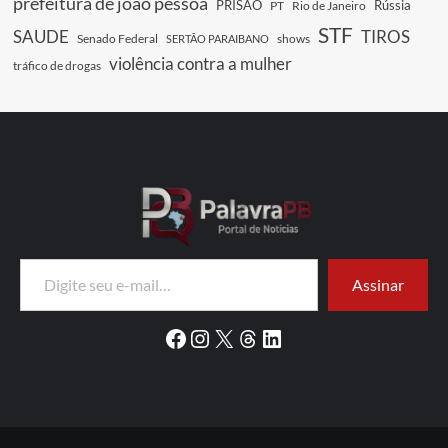
prefeitura de joão pessoa
PRISÃO
Rússia
PT
Rio de Janeiro
STF
SAUDE
TIROS
Senado Federal
shows
SERTÃO PARAIBANO
violência contra a mulher
tráfico de drogas
Digite seu e-mail…
Assinar
Facebook
Instagram
X
Threads
LinkedIn