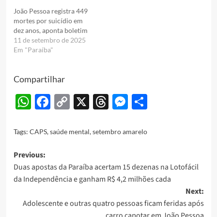
João Pessoa registra 449
mortes por suicídio em
dez anos, aponta boletim
11 de setembro de 2025
Em "Paraíba"
Compartilhar
WhatsApp
Facebook
Copy
X
Threads
Messenger
Share
Link
Tags:
CAPS
,
saúde mental
,
setembro amarelo
Post
Previous:
Duas apostas da Paraíba acertam 15 dezenas na Lotofácil
navigation
da Independência e ganham R$ 4,2 milhões cada
Next:
Adolescente e outras quatro pessoas ficam feridas após
carro capotar em João Pessoa