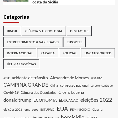
costa da Sicília
Categorias
BRASIL
CIÊNCIA & TECNOLOGIA
DESTAQUES
ENTRETENIMENTO & VARIEDADES
ESPORTES
INTERNACIONAL
PARAÍBA
POLICIAL
UNCATEGORIZED
ÚLTIMAS NOTÍCIAS
acidente de trânsito
Alexandre de Moraes
Assalto
#TSE
CAMPINA GRANDE
congresso nacional
China
corpo encontrado
Cícero Lucena
Covid-19
Câmara dos Deputados
eleições 2022
donald trump
ECONOMIA
EDUCAÇÃO
EUA
eleições 2026
empregos
ESTUPRO
FEMINICIDIO
Guerra
homicídio
homem preso
ISRAEL