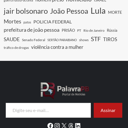
guerra rússia-ucrânia
Lula
jair bolsonaro
João Pessoa
MORTE
Mortes
POLICIA FEDERAL
patos
prefeitura de joão pessoa
PRISÃO
Rússia
PT
Rio de Janeiro
STF
SAUDE
TIROS
Senado Federal
shows
SERTÃO PARAIBANO
violência contra a mulher
tráfico de drogas
Digite seu e-mail…
Assinar
Facebook
Instagram
X
Threads
LinkedIn