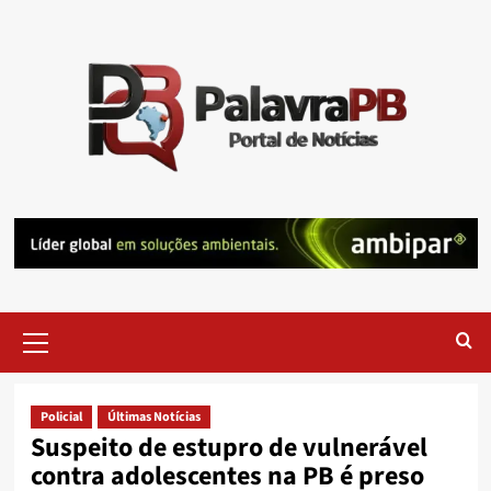
Skip
to
content
Primary
Menu
Policial
Últimas Notícias
Suspeito de estupro de vulnerável
contra adolescentes na PB é preso