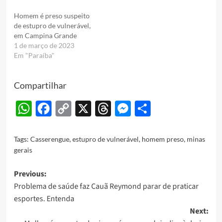
Homem é preso suspeito
de estupro de vulnerável,
em Campina Grande
1 de março de 2023
Em "Paraíba"
Compartilhar
WhatsApp
Facebook
Copy
X
Threads
Messenger
Share
Link
Tags:
Casserengue
,
estupro de vulnerável
,
homem preso
,
minas
gerais
Post
Previous:
Problema de saúde faz Cauã Reymond parar de praticar
navigation
esportes. Entenda
Next: