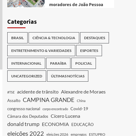
moradores de João Pessoa
Categorias
BRASIL
CIÊNCIA & TECNOLOGIA
DESTAQUES
ENTRETENIMENTO & VARIEDADES
ESPORTES
INTERNACIONAL
PARAÍBA
POLICIAL
UNCATEGORIZED
ÚLTIMAS NOTÍCIAS
acidente de trânsito
Alexandre de Moraes
#TSE
CAMPINA GRANDE
Assalto
China
Covid-19
congresso nacional
corpo encontrado
Cícero Lucena
Câmara dos Deputados
donald trump
ECONOMIA
EDUCAÇÃO
eleições 2022
eleições 2026
empregos
ESTUPRO