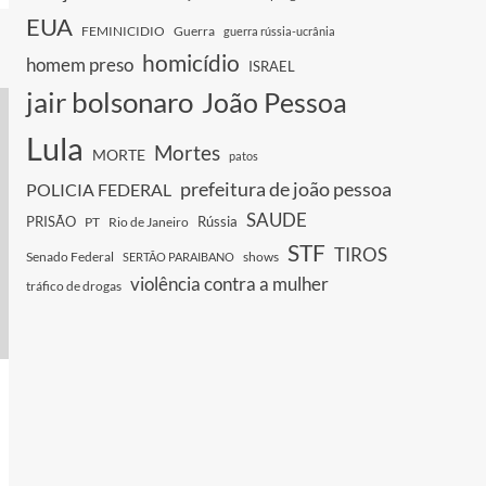
EUA
FEMINICIDIO
Guerra
guerra rússia-ucrânia
homicídio
homem preso
ISRAEL
jair bolsonaro
João Pessoa
Lula
Mortes
MORTE
patos
prefeitura de joão pessoa
POLICIA FEDERAL
SAUDE
PRISÃO
Rússia
PT
Rio de Janeiro
STF
TIROS
Senado Federal
shows
SERTÃO PARAIBANO
violência contra a mulher
tráfico de drogas