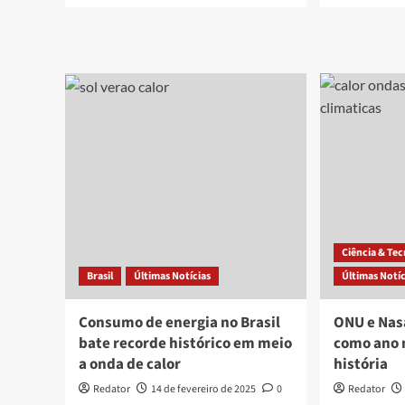
about
abo
Verão
Jap
começa
pro
com
gov
calor
por
intenso
ina
e
clim
previsão
e
de
pe
chuvas
ind
abaixo
da
média
na
Ciência & Te
Paraíba
Brasil
Últimas Notícias
Últimas Notíc
Consumo de energia no Brasil
ONU e Nas
bate recorde histórico em meio
como ano 
a onda de calor
história
Redator
14 de fevereiro de 2025
0
Redator