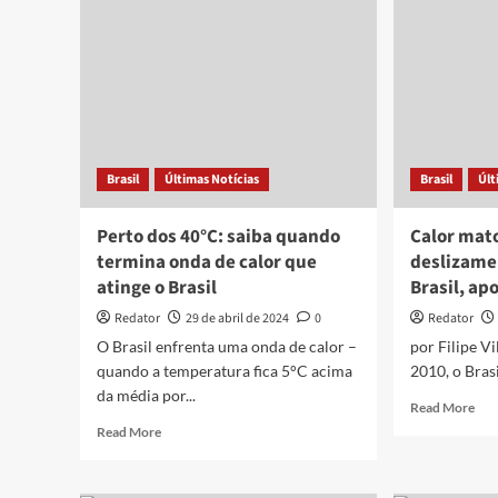
calor
de
em
10
setembro
na
com
áre
possíveis
des
recordes
e
e
ele
temperatura
gra
Brasil
Últimas Notícias
Brasil
Últ
além
da
de
tem
40ºC
Perto dos 40°C: saiba quando
Calor mat
termina onda de calor que
deslizame
atinge o Brasil
Brasil, ap
Redator
29 de abril de 2024
0
Redator
O Brasil enfrenta uma onda de calor –
por Filipe V
quando a temperatura fica 5°C acima
2010, o Brasi
da média por...
Rea
Read More
mor
Read
Read More
abo
more
Cal
about
mat
Perto