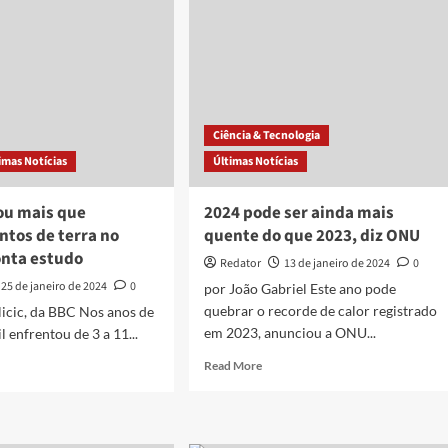
como
6%
um
dos
a
cinco
matada
lugares
do
vação
planeta
Ciência & Tecnologia
dativa
que
imas Notícias
Últimas Notícias
pode
peratura
ficar
‘inabitável’
ou mais que
2024 pode ser ainda mais
em
ntos de terra no
quente do que 2023, diz ONU
50
onta estudo
anos
Redator
13 de janeiro de 2024
0
25 de janeiro de 2024
0
por João Gabriel Este ano pode
quebrar o recorde de calor registrado
ilicic, da BBC Nos anos de
em 2023, anunciou a ONU...
l enfrentou de 3 a 11...
Read
d
Read More
more
e
about
ut
2024
or
pode
ou