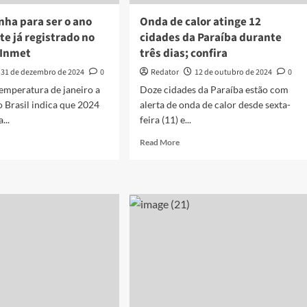
nha para ser o ano
Onda de calor atinge 12
e já registrado no
cidades da Paraíba durante
z Inmet
três dias; confira
31 de dezembro de 2024
0
Redator
12 de outubro de 2024
0
emperatura de janeiro a
Doze cidades da Paraíba estão com
 Brasil indica que 2024
alerta de onda de calor desde sexta-
...
feira (11) e...
d
Read
Read More
e
more
ut
about
4
Onda
inha
de
a
calor
atinge
12
cidades
s
da
nte
Paraíba
durante
istrado
três