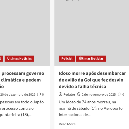
entam
provocar
nces
taquicardia
e
ndono
maior
risco
ino
de
io
AVC;
ico,
veja
nta
dicas
udo
para
l
Últimas Notícias
Policial
Últimas Notícias
se
proteger
 processam governo
Idoso morre após desembarcar
o climática e pedem
de avião da Gol que fez desvio
ão
devido a falha técnica
20 de dezembro de 2025
0
Redator
2 de novembro de 2025
0
 pessoas em todo o Japão
Um idoso de 74 anos morreu, na
 processo contra o
manhã de sábado (1º), no Aeroporto
uinta-feira (18),...
Internacional de...
d
Read
Read More
e
more