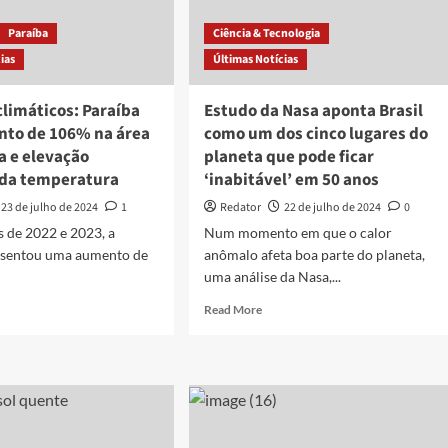
dias;
il,
confira
Paraíba
Ciência & Tecnologia
ias
Últimas Notícias
et
limáticos: Paraíba
Estudo da Nasa aponta Brasil
to de 106% na área
como um dos cinco lugares do
 e elevação
planeta que pode ficar
 da temperatura
‘inabitável’ em 50 anos
23 de julho de 2024
1
Redator
22 de julho de 2024
0
s de 2022 e 2023, a
Num momento em que o calor
esentou uma aumento de
anômalo afeta boa parte do planeta,
uma análise da Nasa,...
d
Read
Read More
e
more
ut
about
actos
Estudo
áticos:
da
aíba
Nasa
aponta
ento
Brasil