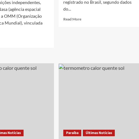
registrado no Brasil, segundo dados
tuições independentes,
do...
Nasa (agência espacial
e a OMM (Organização
Read
Read More
ca Mundial), vinculada
more
about
2024
d
é
e
o
ut
ano
U
mais
quente
a
já
firmam
registrado
4
no
mo
Brasil
s
nte
ória
imas Notícias
Paraíba
Últimas Notícias