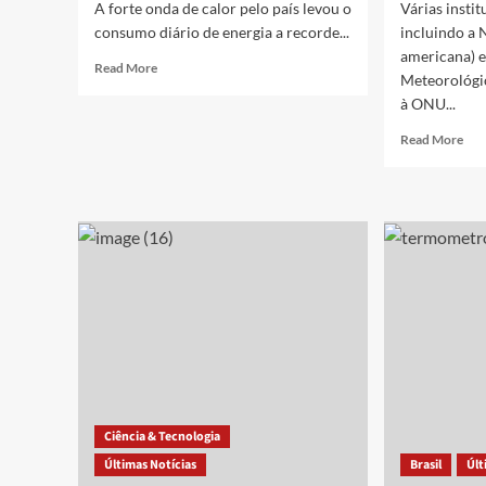
A forte onda de calor pelo país levou o
Várias insti
consumo diário de energia a recorde...
incluindo a 
americana) 
Read
Read More
Meteorológi
more
à ONU...
about
Consumo
Rea
Read More
de
mor
energia
abo
no
ON
Brasil
e
bate
Nas
recorde
con
histórico
202
em
co
meio
ano
a
mai
onda
que
de
da
calor
hist
Ciência & Tecnologia
Últimas Notícias
Brasil
Últ