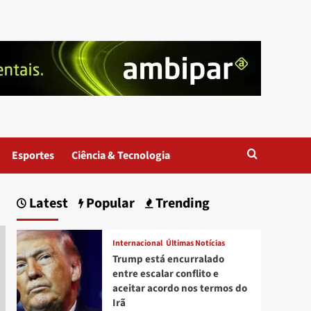
Esportes
Ciência & Tecnologia
Latest
Popular
Trending
Internacional
Últimas Notícias
Trump está encurralado
entre escalar conflito e
aceitar acordo nos termos do
Irã