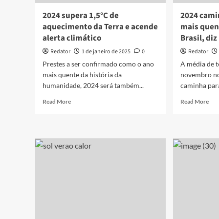
2024 supera 1,5°C de
2024 cami
aquecimento da Terra e acende
mais quent
alerta climático
Brasil, di
Redator
1 de janeiro de 2025
0
Redator
Prestes a ser confirmado como o ano
A média de t
mais quente da história da
novembro no
humanidade, 2024 será também...
caminha para
Read
Rea
Read More
Read More
more
mor
about
abo
2024
202
supera
cam
1,5°C
par
de
ser
aquecimento
o
da
ano
Terra
mai
e
que
acende
já
alerta
reg