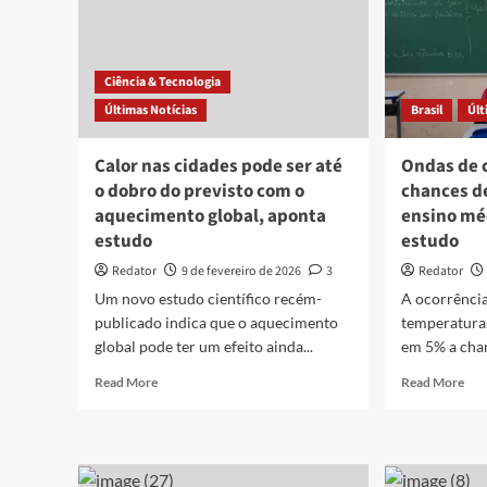
Ciência & Tecnologia
Últimas Notícias
Brasil
Últ
Calor nas cidades pode ser até
Ondas de 
o dobro do previsto com o
chances d
aquecimento global, aponta
ensino mé
estudo
estudo
Redator
9 de fevereiro de 2026
3
Redator
Um novo estudo científico recém-
A ocorrência
publicado indica que o aquecimento
temperatura
global pode ter um efeito ainda...
em 5% a chan
Read
Rea
Read More
Read More
more
mor
about
abo
Calor
Ond
nas
de
cidades
cal