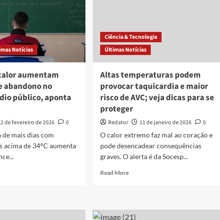
Ciência & Tecnologia
imas Notícias
Últimas Notícias
calor aumentam
Altas temperaturas podem
e abandono no
provocar taquicardia e maior
dio público, aponta
risco de AVC; veja dicas para se
proteger
2 de fevereiro de 2026
0
Redator
11 de janeiro de 2026
0
 de mais dias com
O calor extremo faz mal ao coração e
s acima de 34°C aumenta
pode desencadear consequências
ce...
graves. O alerta é da Socesp...
d
Read
Read More
e
more
ut
about
as
Altas
temperaturas
or
podem