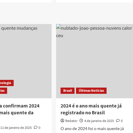
ut
about
oneses
Idoso
cessam
morre
erno
após
desembarcar
ção
de
ática
avião
da
dem
Gol
enização
que
fez
desvio
devido
a
cnologia
falha
técnica
ias
Brasil
Últimas Notícias
a confirmam 2024
2024 é o ano mais quente já
mais quente da
registrado no Brasil
Redator
4 de janeiro de 2025
0
11 de janeiro de 2025
0
O ano de 2024 foi o mais quente já