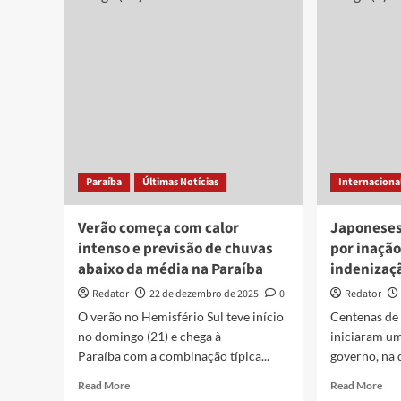
pode
aum
ser
cha
até
de
o
aba
dobro
no
do
ens
previsto
méd
com
públ
o
apo
aquecimento
est
Paraíba
Últimas Notícias
Internaciona
global,
aponta
estudo
Verão começa com calor
Japoneses
intenso e previsão de chuvas
por inaçã
abaixo da média na Paraíba
indenizaç
Redator
22 de dezembro de 2025
0
Redator
O verão no Hemisfério Sul teve início
Centenas de
no domingo (21) e chega à
iniciaram um
Paraíba com a combinação típica...
governo, na q
Read
Rea
Read More
Read More
more
mor