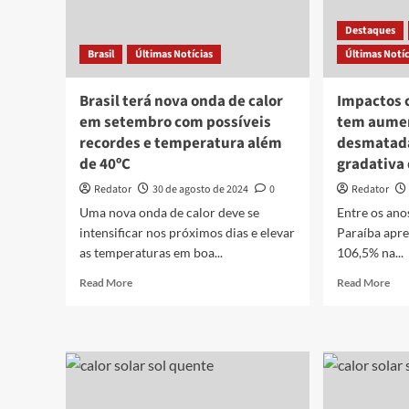
climático
no
Bras
Destaques
diz
Brasil
Últimas Notícias
Últimas Notíc
Inm
Brasil terá nova onda de calor
Impactos c
em setembro com possíveis
tem aumen
recordes e temperatura além
desmatada
de 40ºC
gradativa
Redator
30 de agosto de 2024
0
Redator
Uma nova onda de calor deve se
Entre os ano
intensificar nos próximos dias e elevar
Paraíba apr
as temperaturas em boa...
106,5% na...
Read
Rea
Read More
Read More
more
mor
about
abo
Brasil
Imp
terá
clim
nova
Par
onda
tem
de
aum