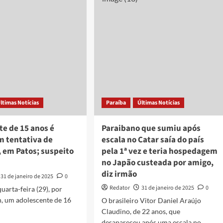
possíveis
balho
inconsistências
no
embro,
resultado
nta
do
ed
concurso
PB
Saúde
para
enfermeiros
ltimas Notícias
Paraíba
Últimas Notícias
generalistas;
Fundação
se
e de 15 anos é
Paraibano que sumiu após
pronuncia
m tentativa de
escala no Catar saía do país
 em Patos; suspeito
pela 1ª vez e teria hospedagem
no Japão custeada por amigo,
diz irmão
31 de janeiro de 2025
0
Redator
31 de janeiro de 2025
0
uarta-feira (29), por
h, um adolescente de 16
O brasileiro Vitor Daniel Araújo
Claudino, de 22 anos, que
desapareceu após uma escala no