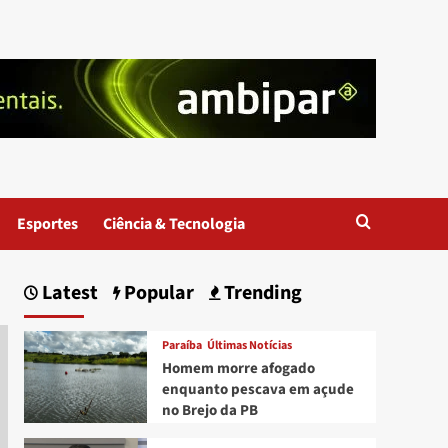
Esportes
Ciência & Tecnologia
Latest
Popular
Trending
Paraíba
Últimas Notícias
Homem morre afogado
enquanto pescava em açude
no Brejo da PB