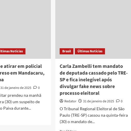
atropelamento
dição
que
matou
o
ciclista
soa
em
João
io
Pessoa
ta
a-
a
ltimas Notícias
Brasil
Últimas Notícias
to
e atirar em policial
Carla Zambelli tem mandato
andaré
 preso em Mandacaru,
de deputada cassado pelo TRE-
oa
SP e fica inelegível após
divulgar fake news sobre
31 de janeiro de 2025
0
processo eleitoral
litar prendeu na manhã
Redator
31 de janeiro de 2025
0
ira (30) um suspeito de
o Paiva durante...
O Tribunal Regional Eleitoral de São
Paulo (TRE-SP) cassou na quinta-feira
d
(30) o mandato de...
e
ut
Read