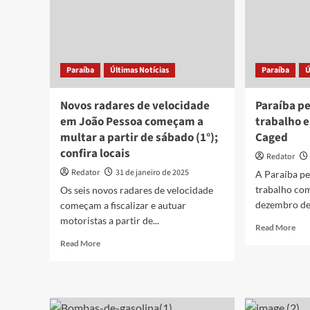
Paraíba
Últimas Notícias
Paraíba
Ú
Novos radares de velocidade
Paraíba p
em João Pessoa começam a
trabalho 
multar a partir de sábado (1°);
Caged
confira locais
Redator
Redator
31 de janeiro de 2025
A Paraíba p
trabalho com
Os seis novos radares de velocidade
dezembro de
começam a fiscalizar e autuar
motoristas a partir de...
Rea
Read More
mor
Read
Read More
abo
more
Par
about
per
Novos
886
radares
pos
de