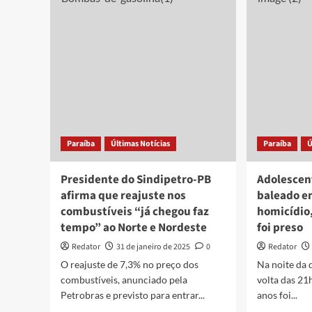
de
velocidade
tra
em
em
João
dez
Pessoa
apo
começam
Cag
a
multar
a
partir
de
sábado
Paraíba
Últimas Notícias
Paraíba
Ú
(1°);
confira
Presidente do Sindipetro-PB
Adolescent
locais
afirma que reajuste nos
baleado e
combustíveis “já chegou faz
homicídio,
tempo” ao Norte e Nordeste
foi preso
Redator
31 de janeiro de 2025
0
Redator
O reajuste de 7,3% no preço dos
Na noite da q
combustíveis, anunciado pela
volta das 21
Petrobras e previsto para entrar...
anos foi...