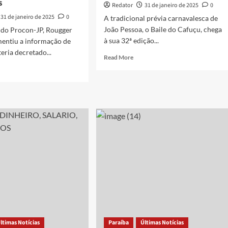
s
custeada
Redator
31 de janeiro de 2025
0
por
31 de janeiro de 2025
0
A tradicional prévia carnavalesca de
amigo,
João Pessoa, o Baile do Cafuçu, chega
 do Procon-JP, Rougger
diz
irmão
à sua 32ª edição...
mentiu a informação de
eria decretado...
Read
Read More
more
d
about
e
Baile
ut
do
retário
Cafuçu
a
agita
João
con-
Pessoa
com
ha
programação
retado
recheada
de
música
e
fa
tradição
âmica
a
oristas
ltimas Notícias
Paraíba
Últimas Notícias