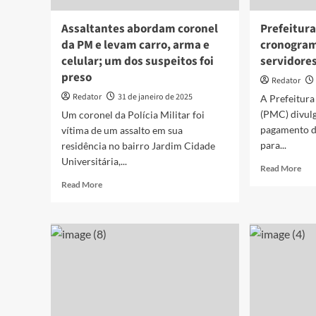
de
milhões
apli
para
Assaltantes abordam coronel
Prefeitura
professores
da PM e levam carro, arma e
cronogram
na
celular; um dos suspeitos foi
servidore
PB,
preso
diz
Redator
polícia
Redator
31 de janeiro de 2025
A Prefeitur
(PMC) divulg
Um coronel da Polícia Militar foi
pagamento d
vítima de um assalto em sua
para...
residência no bairro Jardim Cidade
Universitária,...
Rea
Read More
mor
Read
Read More
abo
more
Pre
about
de
Assaltantes
Cab
abordam
def
coronel
cro
da
de
PM
pag
e
dos
levam
ser