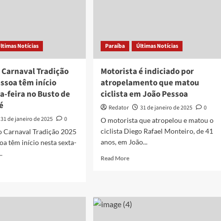
a
equipamentos
5
ltimas Notícias
Paraíba
Últimas Notícias
 Carnaval Tradição
Motorista é indiciado por
ssoa têm início
atropelamento que matou
a-feira no Busto de
ciclista em João Pessoa
é
Redator
31 de janeiro de 2025
0
31 de janeiro de 2025
0
O motorista que atropelou e matou o
ciclista Diego Rafael Monteiro, de 41
o Carnaval Tradição 2025
anos, em João...
oa têm início nesta sexta-
..
Read
Read More
more
d
about
e
Motorista
ut
é
vias
indiciado
por
naval