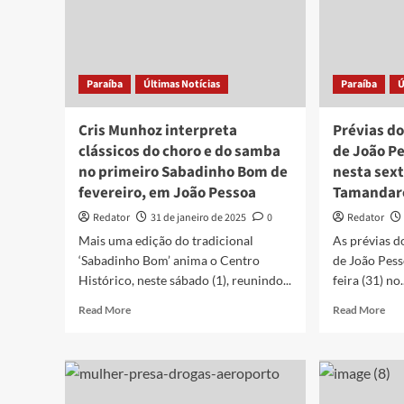
carro,
par
arma
202
e
celular;
um
Paraíba
Últimas Notícias
Paraíba
Ú
dos
suspeitos
foi
Cris Munhoz interpreta
Prévias do
preso
clássicos do choro e do samba
de João Pe
no primeiro Sabadinho Bom de
nesta sext
fevereiro, em João Pessoa
Tamandar
Redator
31 de janeiro de 2025
0
Redator
Mais uma edição do tradicional
As prévias d
‘Sabadinho Bom’ anima o Centro
de João Pess
Histórico, neste sábado (1), reunindo...
feira (31) no.
Read
Rea
Read More
Read More
more
mor
about
abo
Cris
Pré
Munhoz
do
interpreta
Car