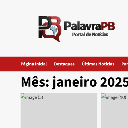
Skip
to
content
Página Inicial
Destaques
Últimas Notícias
Par
Mês:
janeiro 202