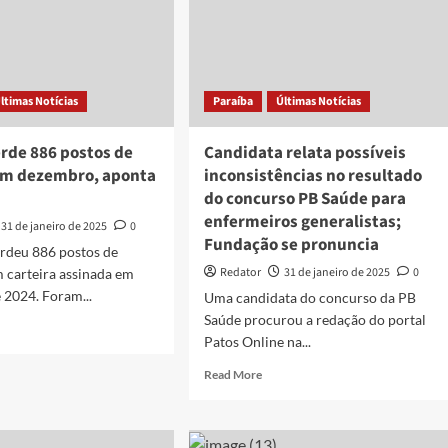
ltimas Notícias
Paraíba
Últimas Notícias
erde 886 postos de
Candidata relata possíveis
em dezembro, aponta
inconsistências no resultado
do concurso PB Saúde para
enfermeiros generalistas;
31 de janeiro de 2025
0
Fundação se pronuncia
erdeu 886 postos de
Redator
31 de janeiro de 2025
0
 carteira assinada em
 2024. Foram...
Uma candidata do concurso da PB
Saúde procurou a redação do portal
d
Patos Online na...
e
ut
Read
Read More
aíba
more
de
about
Candidata
tos
relata