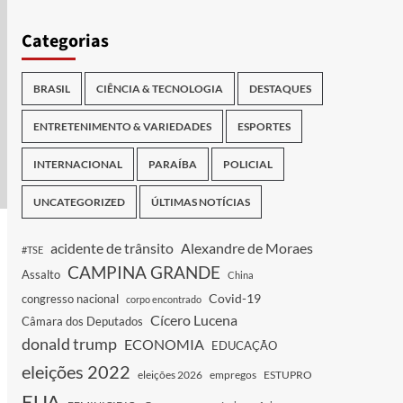
Categorias
BRASIL
CIÊNCIA & TECNOLOGIA
DESTAQUES
ENTRETENIMENTO & VARIEDADES
ESPORTES
INTERNACIONAL
PARAÍBA
POLICIAL
UNCATEGORIZED
ÚLTIMAS NOTÍCIAS
acidente de trânsito
Alexandre de Moraes
#TSE
CAMPINA GRANDE
Assalto
China
Covid-19
congresso nacional
corpo encontrado
Cícero Lucena
Câmara dos Deputados
donald trump
ECONOMIA
EDUCAÇÃO
eleições 2022
eleições 2026
empregos
ESTUPRO
EUA