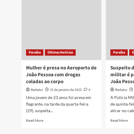
clássicos
Tra
do
de
choro
Joã
e
Pes
do
têm
samba
iníc
no
nes
primeiro
sext
Sabadinho
feir
Paraíba
Últimas Notícias
Paraíba
Ú
Bom
no
de
Bus
fevereiro,
de
Mulher é presa no Aeroporto de
Suspeito d
em
Tam
João Pessoa com drogas
militar é
João
coladas ao corpo
João Pess
Pessoa
Redator
31 de janeiro de 2025
0
Redator
Uma jovem de 23 anos foi presa em
A Polícia Mi
flagrante, na tarde da quarta-feira
de quinta-fe
(29), suspeita...
atirar no cab
Read
Rea
Read More
Read More
more
mor
about
abo