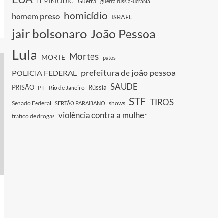
FEMINICIDIO
Guerra
guerra rússia-ucrânia
homicídio
homem preso
ISRAEL
jair bolsonaro
João Pessoa
Lula
Mortes
MORTE
patos
prefeitura de joão pessoa
POLICIA FEDERAL
SAUDE
PRISÃO
Rússia
PT
Rio de Janeiro
STF
TIROS
Senado Federal
shows
SERTÃO PARAIBANO
violência contra a mulher
tráfico de drogas