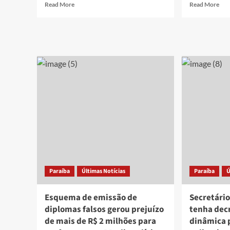
Read
Rea
Read More
Read More
more
mor
about
abo
Presidente
Ado
do
de
Sindipetro-
15
PB
ano
afirma
é
que
bal
reajuste
em
nos
ten
combustíveis
de
“já
hom
chegou
em
faz
Pat
tempo”
sus
ao
foi
Norte
pre
Paraíba
Últimas Notícias
Paraíba
Ú
e
Nordeste
Esquema de emissão de
Secretári
diplomas falsos gerou prejuízo
tenha decr
de mais de R$ 2 milhões para
dinâmica 