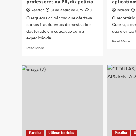
professores na PB, diz polícia
aplicativo
Redator
31 de janeiro de 2025
0
Redator
O esquema criminoso que ofertava
O secretário
cursos fraudulentos de mestrado e
Guerra, des
doutorado em educação com a
que o órgão t
expedição de...
Rea
Read More
mor
Read
Read More
abo
more
Sec
about
neg
Esquema
que
de
Pro
emissão
JP
de
ten
diplomas
dec
falsos
o
gerou
fim
prejuízo
da
de
tari
mais
din
de
par
R$
Paraíba
Últimas Notícias
Paraíba
mot
Ú
2