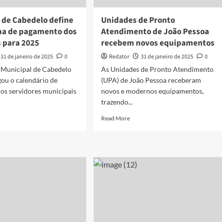
cativos
 de Cabedelo define
Unidades de Pronto
a de pagamento dos
Atendimento de João Pessoa
s para 2025
recebem novos equipamentos
31 de janeiro de 2025
0
Redator
31 de janeiro de 2025
0
a Municipal de Cabedelo
As Unidades de Pronto Atendimento
ou o calendário de
(UPA) de João Pessoa receberam
os servidores municipais
novos e modernos equipamentos,
trazendo...
d
Read
Read More
e
more
ut
about
feitura
Unidades
de
edelo
Pronto
ine
Atendimento
nograma
de
João
amento
Pessoa
recebem
vidores
novos