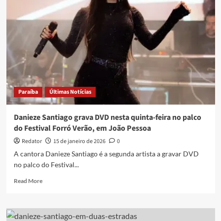
após
denúncia
de
violência
doméstica:
‘Psicologicamente
eu
ainda
não
Paraíba
Últimas Notícias
estou
bem’
Danieze Santiago grava DVD nesta quinta-feira no palco
do Festival Forró Verão, em João Pessoa
Redator
15 de janeiro de 2026
0
A cantora Danieze Santiago é a segunda artista a gravar DVD
no palco do Festival...
Read
Read More
more
about
Danieze
Santiago