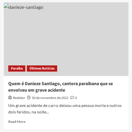
Danieze
Santiago
é
acusada
de
plágio
em
músicas
de
forró
romântico
por
Paraíba
Últimas Notícias
cantores
de
Portugal
Quem é Danieze Santiago, cantora paraibana que se
e
envolveu em grave acidente
justifica:
‘Foi
Redator
30 de novembro de 2022
0
um
Um grave acidente de carro deixou uma pessoa morta e outros
erro’
dois feridos, na noite...
Read
Read More
more
about