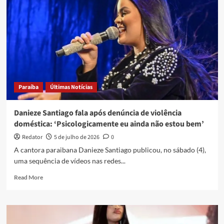
marido
de
Danieze
Santiago
se
manifesta
após
denúncias
de
Paraíba
Últimas Notícias
violência
doméstica
Danieze Santiago fala após denúncia de violência
doméstica: ‘Psicologicamente eu ainda não estou bem’
Redator
5 de julho de 2026
0
A cantora paraibana Danieze Santiago publicou, no sábado (4),
uma sequência de vídeos nas redes...
Read
Read More
more
about
Danieze
Santiago
fala