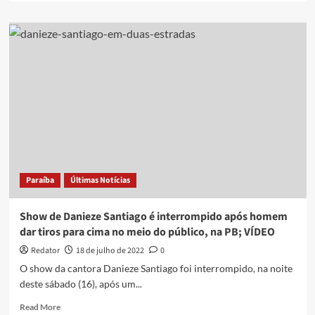
about
VÍDEO:
Danieze
fala
sobre
acidente
e
revela
que
queria
desistir
de
viagem
Paraíba
Últimas Notícias
Show de Danieze Santiago é interrompido após homem
dar tiros para cima no meio do público, na PB; VÍDEO
Redator
18 de julho de 2022
0
O show da cantora Danieze Santiago foi interrompido, na noite
deste sábado (16), após um...
Read
Read More