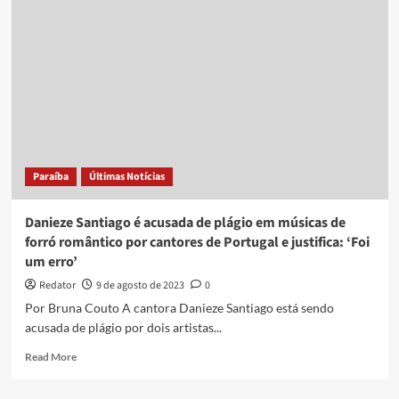
grava
DVD
nesta
quinta-
feira
no
palco
do
Festival
Forró
Paraíba
Últimas Notícias
Verão,
em
João
Danieze Santiago é acusada de plágio em músicas de
Pessoa
forró romântico por cantores de Portugal e justifica: ‘Foi
um erro’
Redator
9 de agosto de 2023
0
Por Bruna Couto A cantora Danieze Santiago está sendo
acusada de plágio por dois artistas...
Read
Read More
more
about