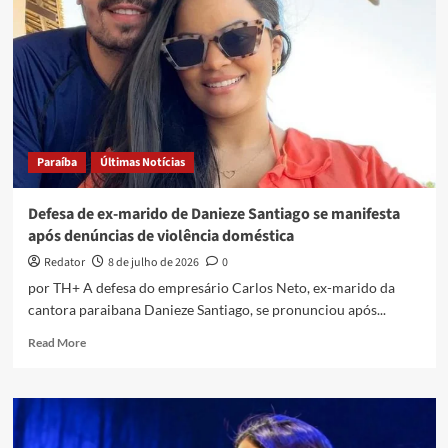
Paraíba
Últimas Notícias
Defesa de ex-marido de Danieze Santiago se manifesta
após denúncias de violência doméstica
Redator
8 de julho de 2026
0
por TH+ A defesa do empresário Carlos Neto, ex-marido da
cantora paraibana Danieze Santiago, se pronunciou após...
Read
Read More
more
about
Defesa
de
ex-