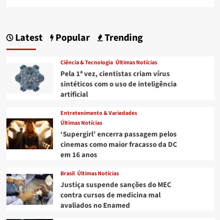
more
about
Show
de
Latest
Popular
Trending
Danieze
Santiago
é
Ciência & Tecnologia
Últimas Notícias
interrompido
Pela 1ª vez, cientistas criam vírus
após
sintéticos com o uso de inteligência
homem
artificial
dar
tiros
Entretenimento & Variedades
para
Últimas Notícias
cima
no
‘Supergirl’ encerra passagem pelos
meio
cinemas como maior fracasso da DC
do
em 16 anos
público,
na
Brasil
Últimas Notícias
PB;
Justiça suspende sanções do MEC
VÍDEO
contra cursos de medicina mal
avaliados no Enamed