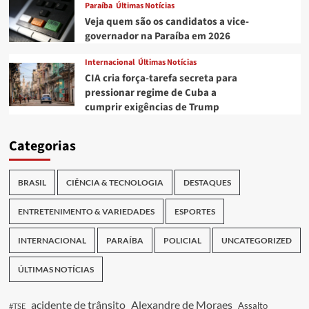
Paraíba
Últimas Notícias
Veja quem são os candidatos a vice-
governador na Paraíba em 2026
Internacional
Últimas Notícias
CIA cria força-tarefa secreta para
pressionar regime de Cuba a
cumprir exigências de Trump
Categorias
BRASIL
CIÊNCIA & TECNOLOGIA
DESTAQUES
ENTRETENIMENTO & VARIEDADES
ESPORTES
INTERNACIONAL
PARAÍBA
POLICIAL
UNCATEGORIZED
ÚLTIMAS NOTÍCIAS
acidente de trânsito
Alexandre de Moraes
Assalto
#TSE