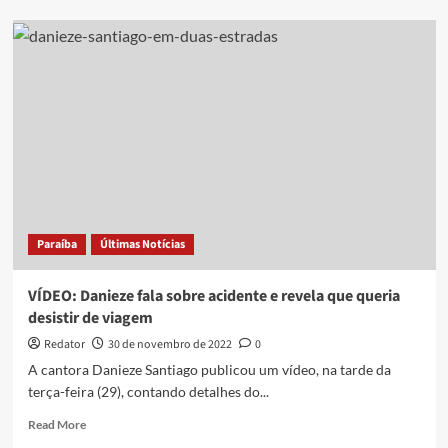
Quem
é
Danieze
Santiago,
cantora
paraibana
que
se
envolveu
em
grave
acidente
Paraíba
Últimas Notícias
VÍDEO: Danieze fala sobre acidente e revela que queria
desistir de viagem
Redator
30 de novembro de 2022
0
A cantora Danieze Santiago publicou um vídeo, na tarde da
terça-feira (29), contando detalhes do...
Read
Read More
more