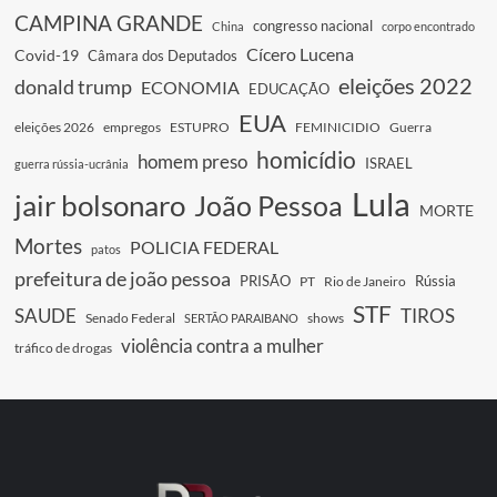
CAMPINA GRANDE
congresso nacional
China
corpo encontrado
Cícero Lucena
Covid-19
Câmara dos Deputados
eleições 2022
donald trump
ECONOMIA
EDUCAÇÃO
EUA
eleições 2026
empregos
ESTUPRO
FEMINICIDIO
Guerra
homicídio
homem preso
ISRAEL
guerra rússia-ucrânia
Lula
jair bolsonaro
João Pessoa
MORTE
Mortes
POLICIA FEDERAL
patos
prefeitura de joão pessoa
PRISÃO
Rússia
PT
Rio de Janeiro
STF
SAUDE
TIROS
Senado Federal
shows
SERTÃO PARAIBANO
violência contra a mulher
tráfico de drogas