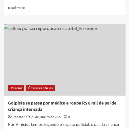
Read
Read More
more
about
Falso
médico
negociava
diplomas
inexistentes
e
se
apresentava
como
pastor,
dizem
vítimas
Policial
Últimas Notícias
Golpista se passa por médico e rouba R$ 8 mil de pai de
criança internada
Redator
23 de janeiro de 2022
0
Por Vinícius Lemos Segundo o registo policial, o pai da criança