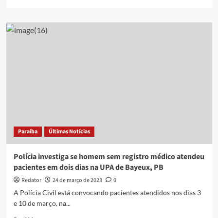
more
about
Falso
médico
atuou
em
4
hospitais
e
teve
salário
de
até
R$
Paraíba
Últimas Notícias
42
mil
Polícia investiga se homem sem registro médico atendeu
pacientes em dois dias na UPA de Bayeux, PB
Redator
24 de março de 2023
0
A Polícia Civil está convocando pacientes atendidos nos dias 3
e 10 de março, na...
Read