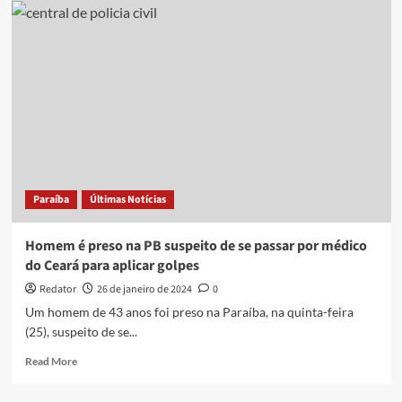
falso
médico
veterinário
que
fazia
cirurgias
em
animais
na
Paraíba;
veja
Paraíba
Últimas Notícias
o
que
diz
Homem é preso na PB suspeito de se passar por médico
o
do Ceará para aplicar golpes
delegado
do
Redator
26 de janeiro de 2024
0
caso
Um homem de 43 anos foi preso na Paraíba, na quinta-feira
(25), suspeito de se...
Read
Read More
more
about