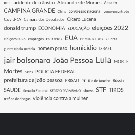
acidente de trânsito
Alexandre de Moraes
Assalto
#TSE
CAMPINA GRANDE
congresso nacional
China
corpo encontrado
Cícero Lucena
Covid-19
Câmara dos Deputados
eleições 2022
donald trump
ECONOMIA
EDUCAÇÃO
EUA
eleições 2026
empregos
ESTUPRO
FEMINICIDIO
Guerra
homicídio
homem preso
ISRAEL
guerra rússia-ucrânia
Lula
jair bolsonaro
João Pessoa
MORTE
Mortes
POLICIA FEDERAL
patos
prefeitura de joão pessoa
PRISÃO
Rússia
PT
Rio de Janeiro
STF
SAUDE
TIROS
Senado Federal
shows
SERTÃO PARAIBANO
violência contra a mulher
tráfico de drogas