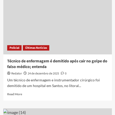
descoberto
após
citar
vesícula
de
paciente
que
não
tem
Policial
Últimas Notícias
o
órgão
durante
Técnico de enfermagem é demitido após cair no golpe do
ultrassom
falso médico; entenda
Redator
24 de dezembro de 2025
0
Um técnico de enfermagem e instrumentador cirúrgico foi
demitido de um hospital em Santos, no litoral...
Read
Read More
more
about
Técnico
de