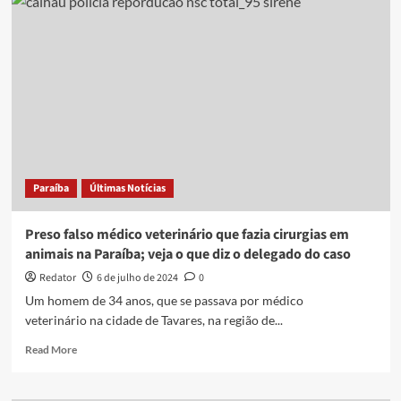
é
investigado
por
se
passar
por
veterinário
e
causar
morte
de
Paraíba
Últimas Notícias
cães
no
Sertão
Preso falso médico veterinário que fazia cirurgias em
da
animais na Paraíba; veja o que diz o delegado do caso
Paraíba
Redator
6 de julho de 2024
0
Um homem de 34 anos, que se passava por médico
veterinário na cidade de Tavares, na região de...
Read
Read More
more
about
Preso