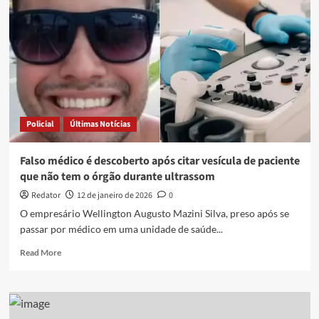
de
aplicar
golpes
fingindo
ser
médico
no
Hospital
de
Policial
Últimas Notícias
Trauma
de
Campina
Falso médico é descoberto após citar vesícula de paciente
Grande
que não tem o órgão durante ultrassom
Redator
12 de janeiro de 2026
0
O empresário Wellington Augusto Mazini Silva, preso após se
passar por médico em uma unidade de saúde...
Read
Read More
more
about
Falso
médico
é