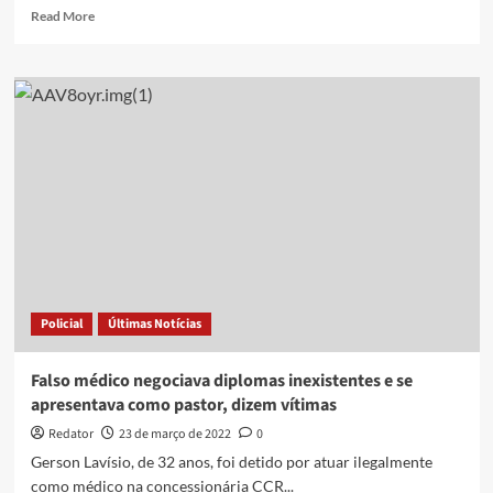
Read
Read More
more
about
Polícia
investiga
caso
de
homem
sem
registro
médico
que
atendeu
pacientes
na
Policial
Últimas Notícias
UPA
de
Bayeux,
Falso médico negociava diplomas inexistentes e se
PB
apresentava como pastor, dizem vítimas
Redator
23 de março de 2022
0
Gerson Lavísio, de 32 anos, foi detido por atuar ilegalmente
como médico na concessionária CCR...