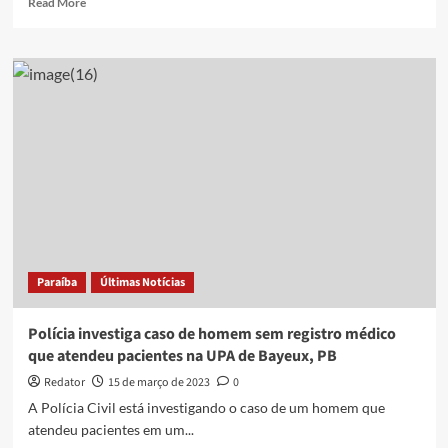
Read More
more
about
Polícia
investiga
se
homem
sem
registro
médico
atendeu
pacientes
em
dois
dias
Paraíba
Últimas Notícias
na
UPA
de
Polícia investiga caso de homem sem registro médico
Bayeux,
que atendeu pacientes na UPA de Bayeux, PB
PB
Redator
15 de março de 2023
0
A Polícia Civil está investigando o caso de um homem que
atendeu pacientes em um...