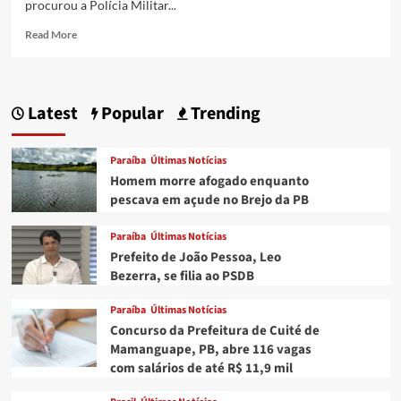
procurou a Polícia Militar...
Read
Read More
more
about
Golpista
se
Latest
Popular
Trending
passa
por
médico
Paraíba
Últimas Notícias
e
Homem morre afogado enquanto
rouba
pescava em açude no Brejo da PB
R$
8
Paraíba
Últimas Notícias
mil
de
Prefeito de João Pessoa, Leo
pai
Bezerra, se filia ao PSDB
de
criança
Paraíba
Últimas Notícias
internada
Concurso da Prefeitura de Cuité de
Mamanguape, PB, abre 116 vagas
com salários de até R$ 11,9 mil