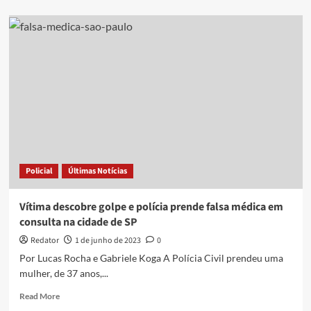
about
Falsa
médica
é
presa
por
realizar
procedimentos
estéticos
Policial
Últimas Notícias
Vítima descobre golpe e polícia prende falsa médica em
consulta na cidade de SP
Redator
1 de junho de 2023
0
Por Lucas Rocha e Gabriele Koga A Polícia Civil prendeu uma
mulher, de 37 anos,...
Read
Read More
more