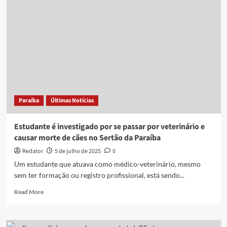
enfermagem
é
demitido
após
cair
no
golpe
do
falso
médico;
Paraíba
Últimas Notícias
entenda
Estudante é investigado por se passar por veterinário e
causar morte de cães no Sertão da Paraíba
Redator
5 de julho de 2025
0
Um estudante que atuava como médico-veterinário, mesmo
sem ter formação ou registro profissional, está sendo...
Read
Read More
more
about
Estudante