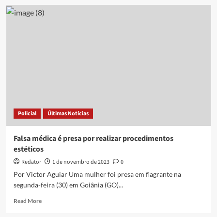
Homem
é
preso
na
PB
suspeito
de
se
passar
por
médico
do
Policial
Últimas Notícias
Ceará
para
aplicar
Falsa médica é presa por realizar procedimentos
golpes
estéticos
Redator
1 de novembro de 2023
0
Por Victor Aguiar Uma mulher foi presa em flagrante na
segunda-feira (30) em Goiânia (GO)...
Read
Read More
more