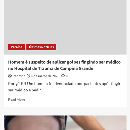
Paraíba
Últimas Notícias
Homem é suspeito de aplicar golpes fingindo ser médico
no Hospital de Trauma de Campina Grande
Redator
6 de março de 2026
0
Por g1 PB Um homem foi denunciado por pacientes após fingir
ser médico e pedir...
Read
Read More
more
about
Homem
é
suspeito