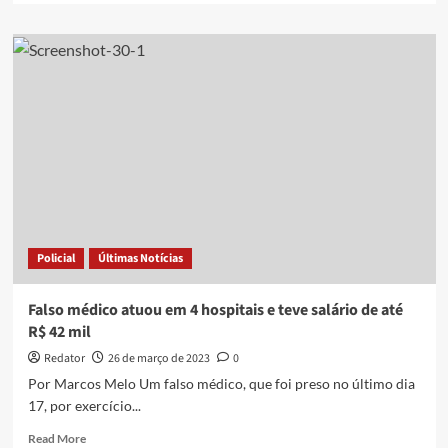
about
Vítima
descobre
golpe
e
polícia
prende
falsa
médica
em
consulta
na
cidade
Policial
Últimas Notícias
de
SP
Falso médico atuou em 4 hospitais e teve salário de até
R$ 42 mil
Redator
26 de março de 2023
0
Por Marcos Melo Um falso médico, que foi preso no último dia
17, por exercício...
Read
Read More