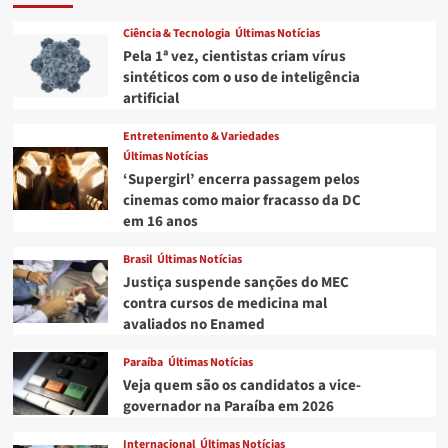
em
“hotel
Ciência & Tecnologia
Últimas Notícias
fantasma”,
Pela 1ª vez, cientistas criam vírus
levam
sintéticos com o uso de inteligência
prejuízo
artificial
e
ficam
Entretenimento & Variedades
sem
Últimas Notícias
hospedagem
‘Supergirl’ encerra passagem pelos
cinemas como maior fracasso da DC
em 16 anos
Brasil
Últimas Notícias
Justiça suspende sanções do MEC
contra cursos de medicina mal
avaliados no Enamed
Paraíba
Últimas Notícias
Veja quem são os candidatos a vice-
governador na Paraíba em 2026
Internacional
Últimas Notícias