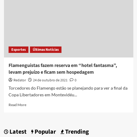
Esportes
Últimas Notícias
Flamenguistas fazem reserva em “hotel fantasma”,
levam prejuízo e ficam sem hospedagem
Redator
24 de outubro de 2021
0
Torcedores do Flamengo estão se planejando para ver a final da
Copa Libertadores em Montevidéu...
Read
Read More
more
about
Flamenguistas
fazem
Latest
Popular
Trending
reserva