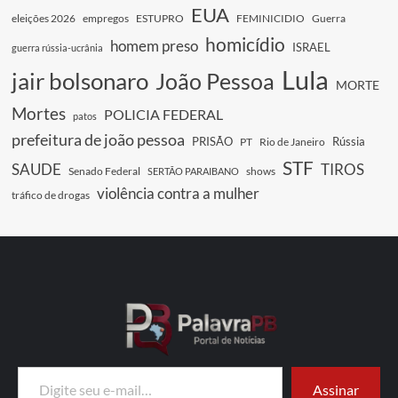
EUA
eleições 2026
empregos
ESTUPRO
FEMINICIDIO
Guerra
homicídio
homem preso
ISRAEL
guerra rússia-ucrânia
Lula
jair bolsonaro
João Pessoa
MORTE
Mortes
POLICIA FEDERAL
patos
prefeitura de joão pessoa
PRISÃO
Rússia
PT
Rio de Janeiro
STF
SAUDE
TIROS
Senado Federal
shows
SERTÃO PARAIBANO
violência contra a mulher
tráfico de drogas
Digite seu e-mail…
Assinar