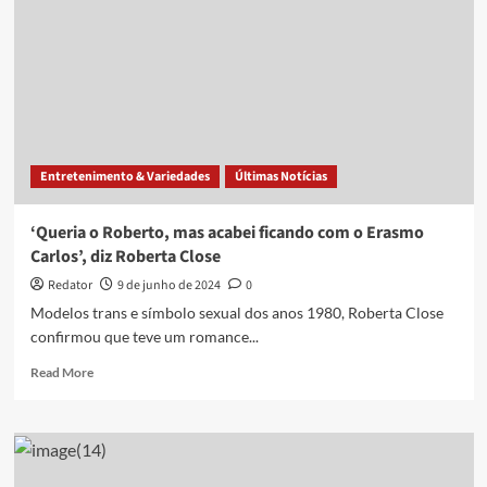
Entretenimento & Variedades
Últimas Notícias
‘Queria o Roberto, mas acabei ficando com o Erasmo
Carlos’, diz Roberta Close
Redator
9 de junho de 2024
0
Modelos trans e símbolo sexual dos anos 1980, Roberta Close
confirmou que teve um romance...
Read
Read More
more
about
‘Queria
o
Roberto,