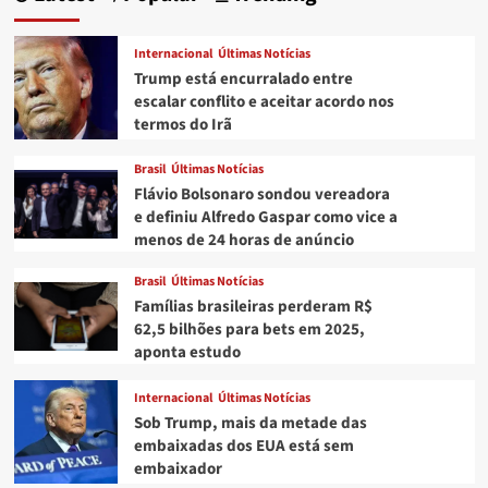
vítima
de
Internacional
Últimas Notícias
mentira
Trump está encurralado entre
sobre
escalar conflito e aceitar acordo nos
falso
termos do Irã
caso
com
Roberta
Brasil
Últimas Notícias
Close
Flávio Bolsonaro sondou vereadora
e definiu Alfredo Gaspar como vice a
menos de 24 horas de anúncio
Brasil
Últimas Notícias
Famílias brasileiras perderam R$
62,5 bilhões para bets em 2025,
aponta estudo
Internacional
Últimas Notícias
Sob Trump, mais da metade das
embaixadas dos EUA está sem
embaixador