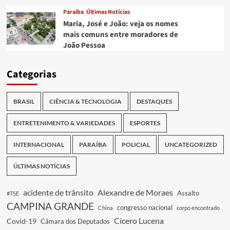
Paraíba
Últimas Notícias
Maria, José e João: veja os nomes
mais comuns entre moradores de
João Pessoa
Categorias
BRASIL
CIÊNCIA & TECNOLOGIA
DESTAQUES
ENTRETENIMENTO & VARIEDADES
ESPORTES
INTERNACIONAL
PARAÍBA
POLICIAL
UNCATEGORIZED
ÚLTIMAS NOTÍCIAS
acidente de trânsito
Alexandre de Moraes
Assalto
#TSE
CAMPINA GRANDE
congresso nacional
China
corpo encontrado
Cícero Lucena
Covid-19
Câmara dos Deputados