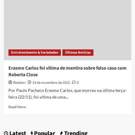
mas
acabei
ficando
com
o
Erasmo
Carlos’,
diz
Roberta
Entretenimento & Variedades
Últimas Notícias
Close
Erasmo Carlos foi vítima de mentira sobre falso caso com
Roberta Close
Redator
24 de novembro de 2022
0
Por Paulo Pacheco Erasmo Carlos, que morreu na última terça-
feira (22/11), foi vítima de uma...
Read
Read More
more
about
Erasmo
Carlos
Latest
Popular
Trending
foi