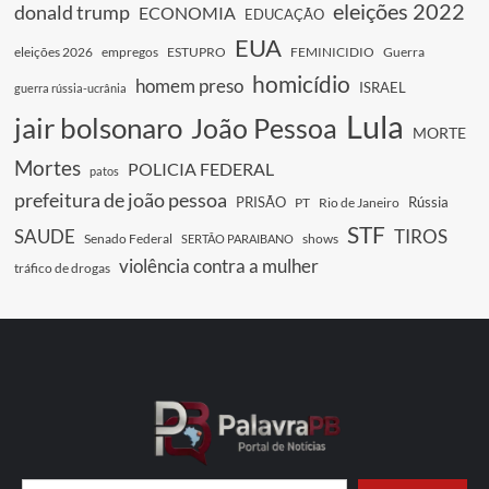
eleições 2022
donald trump
ECONOMIA
EDUCAÇÃO
EUA
eleições 2026
empregos
ESTUPRO
FEMINICIDIO
Guerra
homicídio
homem preso
ISRAEL
guerra rússia-ucrânia
Lula
jair bolsonaro
João Pessoa
MORTE
Mortes
POLICIA FEDERAL
patos
prefeitura de joão pessoa
PRISÃO
Rússia
PT
Rio de Janeiro
STF
SAUDE
TIROS
Senado Federal
shows
SERTÃO PARAIBANO
violência contra a mulher
tráfico de drogas
Digite seu e-mail…