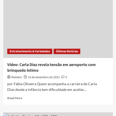
lembra
‘fiasco’
ao
presentear
amiga
com
vibrador
em
plena
ceia
Entretenimento & Variedades
Últimas Notícias
de
Natal
Vídeo: Carla Diaz revela tensão em aeroporto com
brinquedo íntimo
Redator
10 de dezembro de 2023
0
por Fábia Oliveira Quem acompanha a carreira de Carla
Diaz desde a infância tem dificuldade em aceitar...
Read
Read More
more
about
Vídeo: