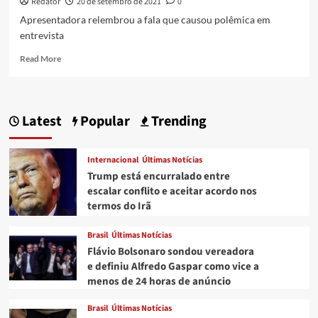
Redator
20 de setembro de 2021
0
Apresentadora relembrou a fala que causou polêmica em
entrevista
Read
Read More
more
about
Após
defender
Latest
Popular
Trending
uso
de
vibrador,
Internacional
Últimas Notícias
Angélica
Trump está encurralado entre
revela
escalar conflito e aceitar acordo nos
que
termos do Irã
Luciano
Huck
foi
Brasil
Últimas Notícias
atacado
Flávio Bolsonaro sondou vereadora
e definiu Alfredo Gaspar como vice a
menos de 24 horas de anúncio
Brasil
Últimas Notícias