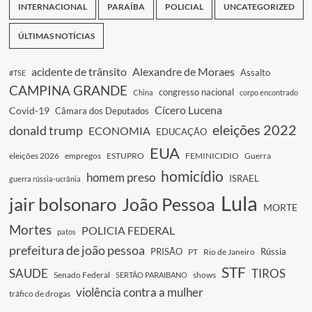
INTERNACIONAL
PARAÍBA
POLICIAL
UNCATEGORIZED
ÚLTIMAS NOTÍCIAS
acidente de trânsito
Alexandre de Moraes
Assalto
#TSE
CAMPINA GRANDE
congresso nacional
China
corpo encontrado
Cícero Lucena
Covid-19
Câmara dos Deputados
eleições 2022
donald trump
ECONOMIA
EDUCAÇÃO
EUA
eleições 2026
empregos
ESTUPRO
FEMINICIDIO
Guerra
homicídio
homem preso
ISRAEL
guerra rússia-ucrânia
Lula
jair bolsonaro
João Pessoa
MORTE
Mortes
POLICIA FEDERAL
patos
prefeitura de joão pessoa
PRISÃO
Rússia
PT
Rio de Janeiro
STF
SAUDE
TIROS
Senado Federal
shows
SERTÃO PARAIBANO
violência contra a mulher
tráfico de drogas