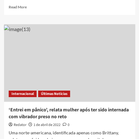
Read
Read More
more
about
Vibrador?
Correios
confunde
brinquedo
pet
com
sex
toy
e
vídeo
viraliza
Internacional
Últimas Notícias
‘Entrei em pânico’, relata mulher após ter sido internada
com vibrador preso no reto
Redator
1 de abril de 2022
0
Uma norte-americana, identificada apenas como Brittany,