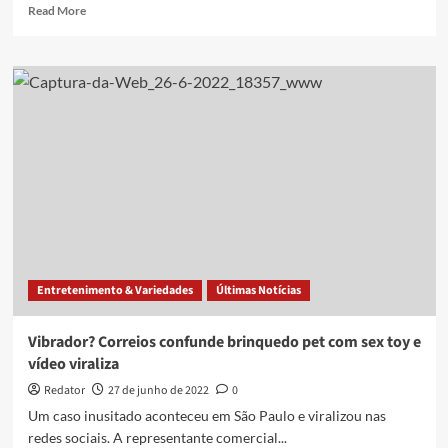
Read
Read More
more
about
Quanto
Angélica
ganhou
por
publi
de
vibrador
para
o
Dia
das
Mães?
Entretenimento & Variedades
Últimas Notícias
Vibrador? Correios confunde brinquedo pet com sex toy e
vídeo viraliza
Redator
27 de junho de 2022
0
Um caso inusitado aconteceu em São Paulo e viralizou nas
redes sociais. A representante comercial...