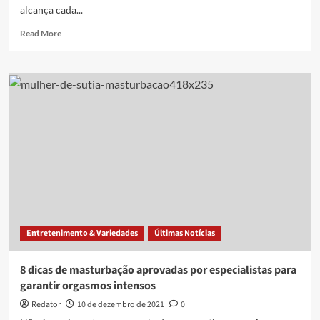
alcança cada...
Read
Read More
more
about
Cresce
a
procura
de
vibrador
por
mulheres
com
mais
de
50
anos
Entretenimento & Variedades
Últimas Notícias
de
idade
8 dicas de masturbação aprovadas por especialistas para
garantir orgasmos intensos
Redator
10 de dezembro de 2021
0