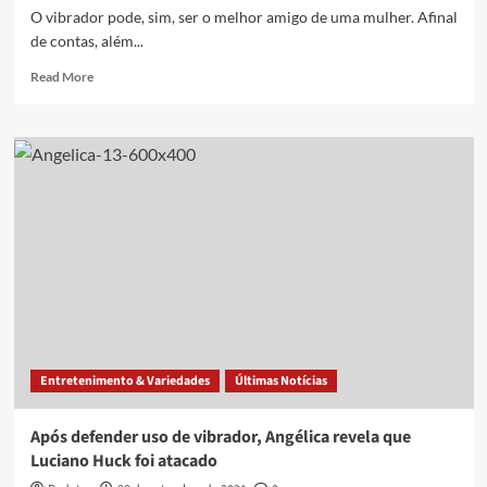
O vibrador pode, sim, ser o melhor amigo de uma mulher. Afinal
de contas, além...
Read
Read More
more
about
Guia
do
primeiro
vibrador:
o
que
saber
antes
de
comprar?
Entretenimento & Variedades
Últimas Notícias
Após defender uso de vibrador, Angélica revela que
Luciano Huck foi atacado