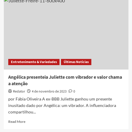
Carla
Diaz
revela
tensão
em
aeroporto
com
brinquedo
íntimo
Entretenimento & Variedades
Últimas Notícias
Angélica presenteia Juliette com vibrador e valor chama
a atenção
Redator
4 de novembro de 2023
0
por Fábia Oliveira A ex-BBB Juliette ganhou um presente
inusitado dado por Angélica: um vibrador. A influenciadora
compartilhou...
Read
Read More
more
about