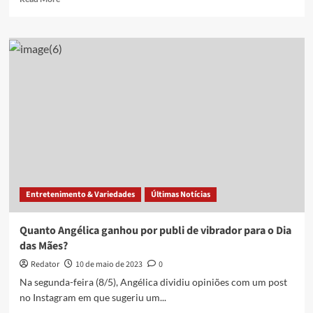
more
about
Amazon
é
advertida
por
anunciar
vibradores
em
sessão
de
brinquedos
Entretenimento & Variedades
Últimas Notícias
Quanto Angélica ganhou por publi de vibrador para o Dia
das Mães?
Redator
10 de maio de 2023
0
Na segunda-feira (8/5), Angélica dividiu opiniões com um post
no Instagram em que sugeriu um...