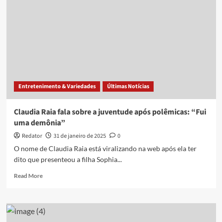
Raia
fala
pela
1ª
vez
sobre
polêmica
do
vibrador
Entretenimento & Variedades
Últimas Notícias
Claudia Raia fala sobre a juventude após polêmicas: “Fui
uma demônia”
Redator
31 de janeiro de 2025
0
O nome de Claudia Raia está viralizando na web após ela ter
dito que presenteou a filha Sophia...
Read
Read More
more
about
Claudia
Raia
fala