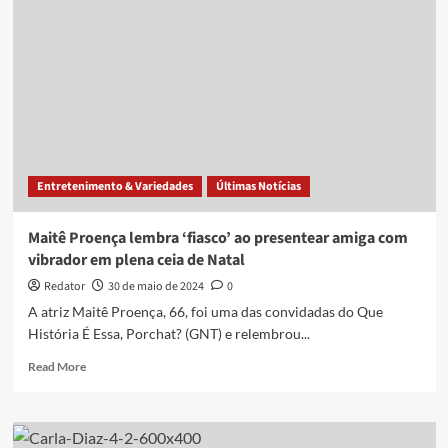
sobre
a
juventude
após
polêmicas:
“Fui
uma
demônia”
Entretenimento & Variedades
Últimas Notícias
Maitê Proença lembra ‘fiasco’ ao presentear amiga com
vibrador em plena ceia de Natal
Redator
30 de maio de 2024
0
A atriz Maitê Proença, 66, foi uma das convidadas do Que
História É Essa, Porchat? (GNT) e relembrou...
Read
Read More
more
about
Maitê
Proença