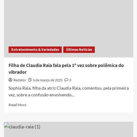
Entretenimento & Variedades
Últimas Notícias
Filha de Claudia Raia fala pela 1ª vez sobre polêmica do
vibrador
Redator
6 de março de 2025
0
Sophia Raia, filha da atriz Claudia Raia, comentou, pela primeira
vez, sobre a confusão envolvendo...
Read
Read More
more
about
Filha
de
Claudia