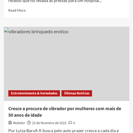
relatou que foi levada às pressas para um hospital...
Read
Read More
more
about
‘Entrei
em
pânico’,
relata
mulher
após
ter
sido
internada
com
vibrador
preso
Entretenimento & Variedades
Últimas Notícias
no
reto
Cresce a procura de vibrador por mulheres com mais de
50 anos de idade
Redator
22 de fevereiro de 2022
0
Por Luiza Barufi A busca pelo auto prazer cresce a cada dia e