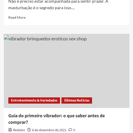
Não é preciso estar acompanhada para sentir prazer. A
masturbação é o segredo para isso....
Read
Read More
more
about
8
dicas
de
masturbação
aprovadas
por
especialistas
para
garantir
orgasmos
intensos
Entretenimento & Variedades
Últimas Notícias
Guia do primeiro vibrador: o que saber antes de
comprar?
Redator
6 de dezembro de 2021
0