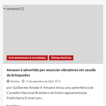
Angélica
presenteia
Juliette
com
vibrador
e
valor
chama
a
atenção
Entretenimento & Variedades
Últimas Notícias
Amazon é advertida por anunciar vibradores em sessão
de brinquedos
Redator
17 de setembro de 2023
0
por Guilherme Amado A Amazon levou uma advertência do
Conselho Nacional Brasileiro de Autorregulamentação
Publicitária (Conar) por...
Read
Read More