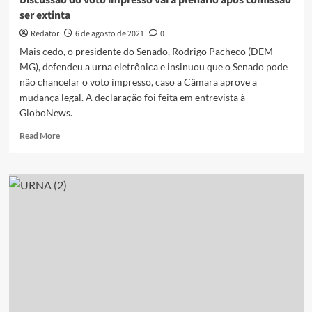
Discussão do voto impresso vai a plenário após comissão
ser extinta
Redator
6 de agosto de 2021
0
Mais cedo, o presidente do Senado, Rodrigo Pacheco (DEM-
MG), defendeu a urna eletrônica e insinuou que o Senado pode
não chancelar o voto impresso, caso a Câmara aprove a
mudança legal. A declaração foi feita em entrevista à
GloboNews.
Read
Read More
more
about
Discussão
do
voto
impresso
vai
a
plenário
após
comissão
ser
extinta