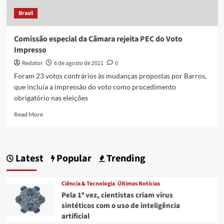
Brasil
Comissão especial da Câmara rejeita PEC do Voto
Impresso
Redator
6 de agosto de 2021
0
Foram 23 votos contrários às mudanças propostas por Barros,
que incluía a impressão do voto como procedimento
obrigatório nas eleições
Read
Read More
more
about
Comissão
especial
Latest
Popular
Trending
da
Câmara
rejeita
Ciência & Tecnologia
Últimas Notícias
PEC
Pela 1ª vez, cientistas criam vírus
do
sintéticos com o uso de inteligência
Voto
artificial
Impresso