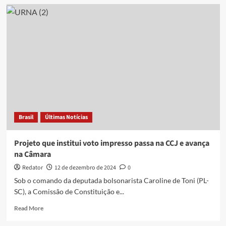
Militares
na
política,
moderação
de
campanhas,
voto
impresso:
entenda
impasses
na
votação
Brasil
Últimas Notícias
do
novo
Código
Projeto que institui voto impresso passa na CCJ e avança
Eleitoral
na Câmara
Redator
12 de dezembro de 2024
0
Sob o comando da deputada bolsonarista Caroline de Toni (PL-
SC), a Comissão de Constituição e...
Read
Read More
more
about