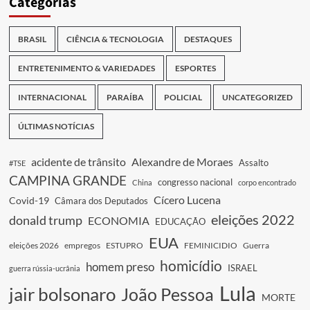
Categorias
BRASIL
CIÊNCIA & TECNOLOGIA
DESTAQUES
ENTRETENIMENTO & VARIEDADES
ESPORTES
INTERNACIONAL
PARAÍBA
POLICIAL
UNCATEGORIZED
ÚLTIMAS NOTÍCIAS
acidente de trânsito
Alexandre de Moraes
Assalto
#TSE
CAMPINA GRANDE
congresso nacional
China
corpo encontrado
Cícero Lucena
Covid-19
Câmara dos Deputados
eleições 2022
donald trump
ECONOMIA
EDUCAÇÃO
EUA
eleições 2026
empregos
ESTUPRO
FEMINICIDIO
Guerra
homicídio
homem preso
ISRAEL
guerra rússia-ucrânia
Lula
jair bolsonaro
João Pessoa
MORTE