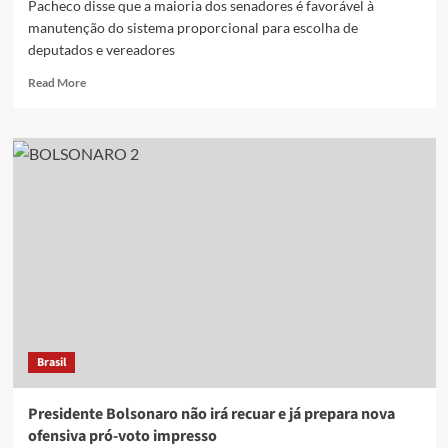
Pacheco disse que a maioria dos senadores é favorável à
manutenção do sistema proporcional para escolha de
deputados e vereadores
Read
Read More
more
about
Distritão
e
voto
impresso
não
passam
no
Senado
sinaliza
Pacheco
Brasil
Presidente Bolsonaro não irá recuar e já prepara nova
ofensiva pró-voto impresso