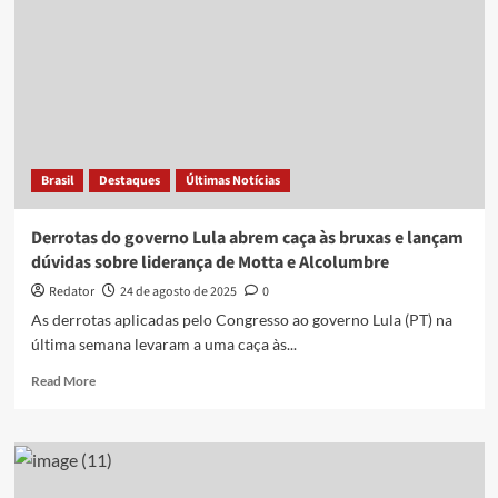
Brasil
Destaques
Últimas Notícias
Derrotas do governo Lula abrem caça às bruxas e lançam
dúvidas sobre liderança de Motta e Alcolumbre
Redator
24 de agosto de 2025
0
As derrotas aplicadas pelo Congresso ao governo Lula (PT) na
última semana levaram a uma caça às...
Read
Read More
more
about
Derrotas
do
governo