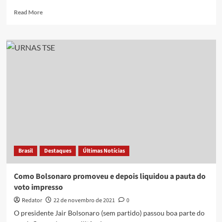
Read
Read More
more
about
Bolsonaro
critica
TSE
por
“censura”
e
volta
a
defender
voto
impresso
Brasil
Destaques
Últimas Notícias
Como Bolsonaro promoveu e depois liquidou a pauta do
voto impresso
Redator
22 de novembro de 2021
0
O presidente Jair Bolsonaro (sem partido) passou boa parte do