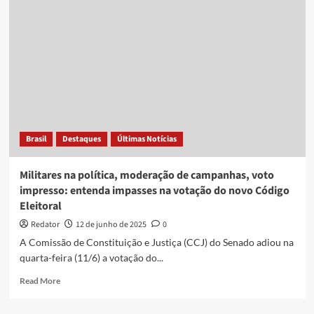
novamente
votação
do
Código
Eleitoral
e
reabre
discussão
sobre
voto
Brasil
Destaques
Últimas Notícias
impresso
Militares na política, moderação de campanhas, voto
impresso: entenda impasses na votação do novo Código
Eleitoral
Redator
12 de junho de 2025
0
A Comissão de Constituição e Justiça (CCJ) do Senado adiou na
quarta-feira (11/6) a votação do...
Read
Read More
more
about