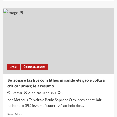
about
Comissão
da
Câmara
retoma
projeto
que
prevê
voto
impresso
e
recontagem
física
Brasil
Últimas Notícias
Bolsonaro faz live com filhos mirando eleição e volta a
criticar urnas; leia resumo
Redator
29 de janeiro de 2024
0
por Matheus Teixeira e Paula Soprana O ex-presidente Jair
Bolsonaro (PL) fez uma “superlive” ao lado dos...
Read
Read More