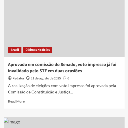
Lula abrem
caça
às
bruxas
e
lançam
dúvidas
sobre
liderança
Brasil
Últimas Notícias
de
Motta
e
Aprovado em comissão do Senado, voto impresso já foi
Alcolumbre
invalidado pelo STF em duas ocasiões
Redator
21 de agosto de 2025
0
A realização de eleições com voto impresso foi aprovada pela
Comissão de Constituição e Justiça...
Read
Read More
more
about
Aprovado
em
comissão