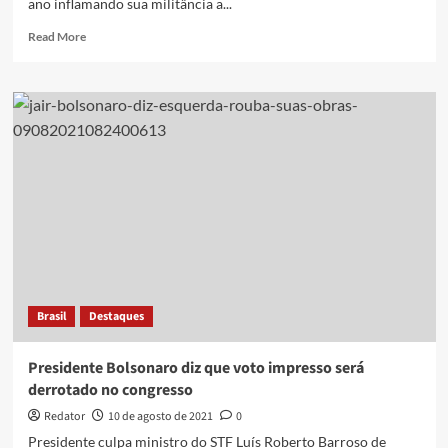
ano inflamando sua militância a...
Read
Read More
more
about
Como
Bolsonaro
promoveu
e
depois
liquidou
a
pauta
do
voto
impresso
Brasil
Destaques
Presidente Bolsonaro diz que voto impresso será
derrotado no congresso
Redator
10 de agosto de 2021
0
Presidente culpa ministro do STF Luís Roberto Barroso de