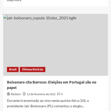
Read More
more
about
Por
que
brasileiros
tiveram
voto
em
papel
na
embaixada
da
Rússia
Brasil
Últimas Notícias
Bolsonaro cita Barroso: Eleições em Portugal são no
papel
Redator
12 de fevereiro de 2022
0
Durante transmissão ao vivo nesta quinta-feira (10), o
presidente Jair Bolsonaro (PL) comentou o elogio...