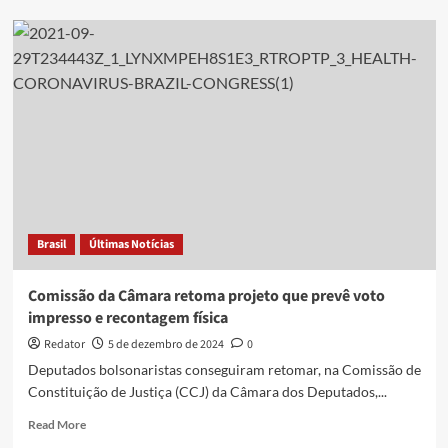
Projeto
que
institui
voto
impresso
passa
na
CCJ
e
avança
na
Câmara
Brasil
Últimas Notícias
Comissão da Câmara retoma projeto que prevê voto
impresso e recontagem física
Redator
5 de dezembro de 2024
0
Deputados bolsonaristas conseguiram retomar, na Comissão de
Constituição de Justiça (CCJ) da Câmara dos Deputados,...
Read
Read More
more