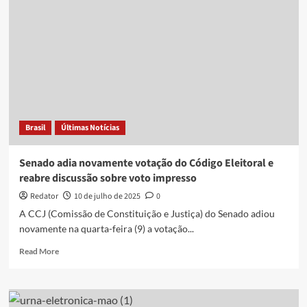
do
Senado,
voto
impresso
já
foi
invalidado
pelo
STF
Brasil
Últimas Notícias
em
duas
ocasiões
Senado adia novamente votação do Código Eleitoral e
reabre discussão sobre voto impresso
Redator
10 de julho de 2025
0
A CCJ (Comissão de Constituição e Justiça) do Senado adiou
novamente na quarta-feira (9) a votação...
Read
Read More
more
about
Senado
adia