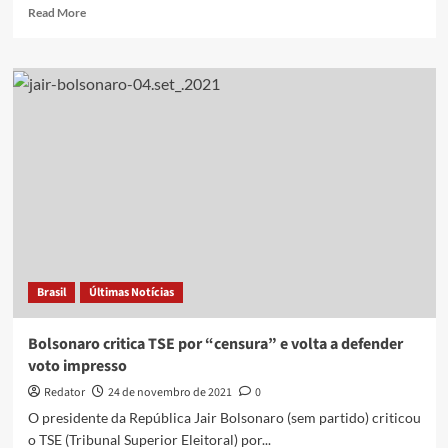
Read
Read More
more
about
Bolsonaro
cita
Barroso:
Eleições
em
Portugal
são
no
papel
Brasil
Últimas Notícias
Bolsonaro critica TSE por “censura” e volta a defender
voto impresso
Redator
24 de novembro de 2021
0
O presidente da República Jair Bolsonaro (sem partido) criticou
o TSE (Tribunal Superior Eleitoral) por...