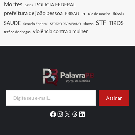
Mortes
POLICIA FEDERAL
patos
prefeitura de joão pessoa
PRISÃO
Rússia
PT
Rio de Janeiro
STF
SAUDE
TIROS
Senado Federal
shows
SERTÃO PARAIBANO
violência contra a mulher
tráfico de drogas
Digite seu e-mail…
Assinar
Facebook
Instagram
X
Threads
LinkedIn