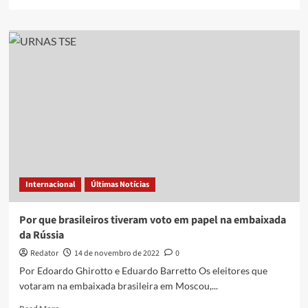
more
about
Bolsonaro
faz
live
com
filhos
mirando
eleição
e
volta
a
criticar
urnas;
Internacional
Últimas Notícias
leia
resumo
Por que brasileiros tiveram voto em papel na embaixada
da Rússia
Redator
14 de novembro de 2022
0
Por Edoardo Ghirotto e Eduardo Barretto Os eleitores que
votaram na embaixada brasileira em Moscou,...
Read