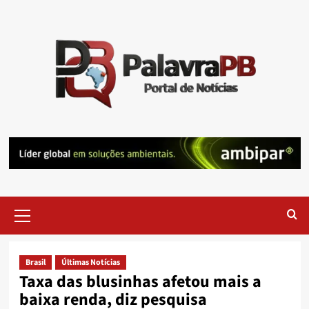
Skip
to
content
Primary
Menu
Brasil
Últimas Notícias
Taxa das blusinhas afetou mais a
baixa renda, diz pesquisa