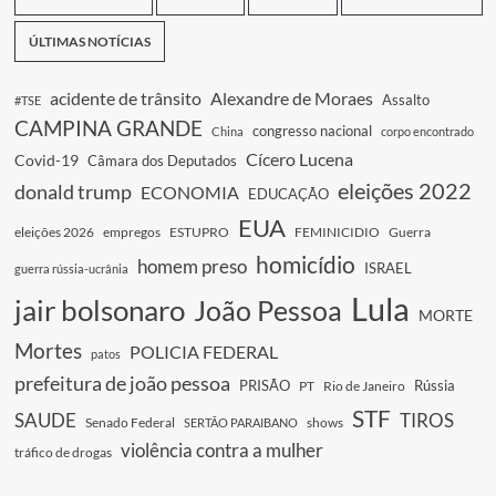
ÚLTIMAS NOTÍCIAS
acidente de trânsito
Alexandre de Moraes
Assalto
#TSE
CAMPINA GRANDE
congresso nacional
China
corpo encontrado
Cícero Lucena
Covid-19
Câmara dos Deputados
eleições 2022
donald trump
ECONOMIA
EDUCAÇÃO
EUA
eleições 2026
empregos
ESTUPRO
FEMINICIDIO
Guerra
homicídio
homem preso
ISRAEL
guerra rússia-ucrânia
Lula
jair bolsonaro
João Pessoa
MORTE
Mortes
POLICIA FEDERAL
patos
prefeitura de joão pessoa
PRISÃO
Rússia
PT
Rio de Janeiro
STF
SAUDE
TIROS
Senado Federal
shows
SERTÃO PARAIBANO
violência contra a mulher
tráfico de drogas