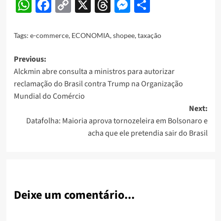
WhatsApp
Facebook
Copy
X
Threads
Messenger
Share
Link
Tags:
e-commerce
,
ECONOMIA
,
shopee
,
taxação
Post
Previous:
Alckmin abre consulta a ministros para autorizar
navigation
reclamação do Brasil contra Trump na Organização
Mundial do Comércio
Next:
Datafolha: Maioria aprova tornozeleira em Bolsonaro e
acha que ele pretendia sair do Brasil
Deixe um comentário...