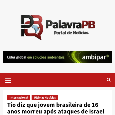
Skip
to
content
Primary
Menu
Internacional
Últimas Notícias
Tio diz que jovem brasileira de 16
anos morreu após ataques de Israel