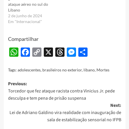
ataque aéreo no sul do
Líbano
2 de junho de 2024
Em "Internacional"
Compartilhar
WhatsApp
Facebook
Copy
X
Threads
Messenger
Share
Link
Tags:
adolescentes
,
brasileiros no exterior
,
líbano
,
Mortes
Post
Previous:
Torcedor que fez ataque racista contra Vinicius Jr. pede
navigation
desculpa e tem pena de prisão suspensa
Next:
Lei de Adriano Galdino vira realidade com inauguração de
sala de estabilização sensorial no IFPB