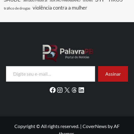
Senado Federal
shows
SERTÃO PARAIBANO
violência contra a mulher
tráfico de drogas
Digite seu e-mail…
Assinar
Facebook
Instagram
X
Threads
LinkedIn
Copyright © All rights reserved.
|
CoverNews
by AF
themes.