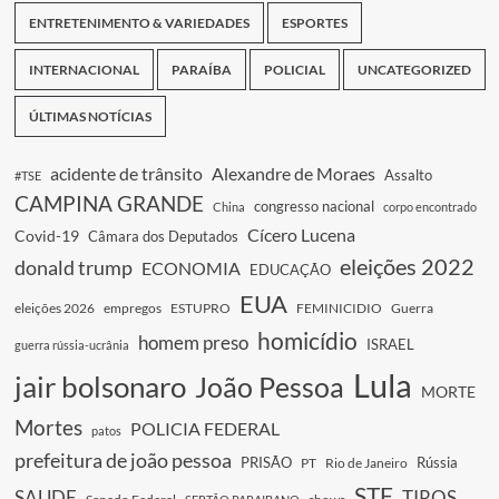
ENTRETENIMENTO & VARIEDADES
ESPORTES
INTERNACIONAL
PARAÍBA
POLICIAL
UNCATEGORIZED
ÚLTIMAS NOTÍCIAS
acidente de trânsito
Alexandre de Moraes
Assalto
#TSE
CAMPINA GRANDE
congresso nacional
China
corpo encontrado
Cícero Lucena
Covid-19
Câmara dos Deputados
eleições 2022
donald trump
ECONOMIA
EDUCAÇÃO
EUA
eleições 2026
empregos
ESTUPRO
FEMINICIDIO
Guerra
homicídio
homem preso
ISRAEL
guerra rússia-ucrânia
Lula
jair bolsonaro
João Pessoa
MORTE
Mortes
POLICIA FEDERAL
patos
prefeitura de joão pessoa
PRISÃO
Rússia
PT
Rio de Janeiro
STF
SAUDE
TIROS