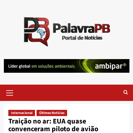
Skip
to
content
Primary
Menu
Internacional
Últimas Notícias
Traição no ar: EUA quase
convenceram piloto de avião