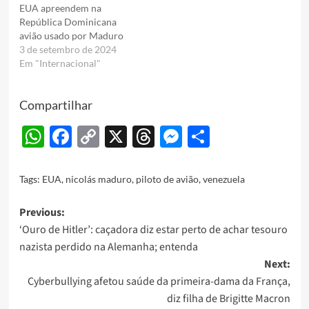
EUA apreendem na
República Dominicana
avião usado por Maduro
3 de setembro de 2024
Em "Internacional"
Compartilhar
WhatsApp
Facebook
Copy
X
Threads
Messenger
Share
Link
Tags:
EUA
,
nicolás maduro
,
piloto de avião
,
venezuela
Post
Previous:
‘Ouro de Hitler’: caçadora diz estar perto de achar tesouro
navigation
nazista perdido na Alemanha; entenda
Next:
Cyberbullying afetou saúde da primeira-dama da França,
diz filha de Brigitte Macron