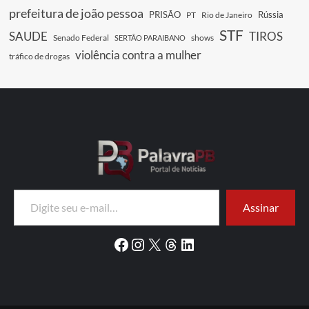
prefeitura de joão pessoa
PRISÃO
Rússia
PT
Rio de Janeiro
STF
SAUDE
TIROS
Senado Federal
shows
SERTÃO PARAIBANO
violência contra a mulher
tráfico de drogas
Digite seu e-mail…
Assinar
Facebook
Instagram
X
Threads
LinkedIn