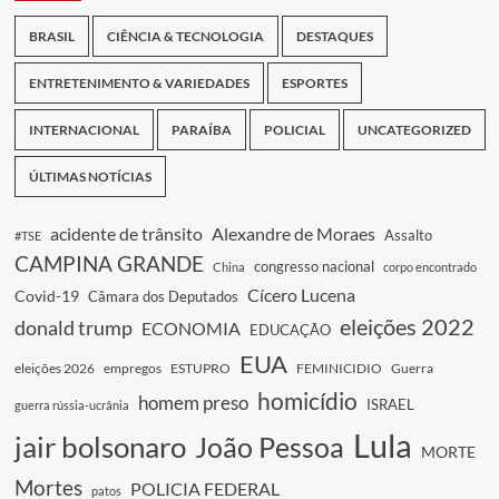
BRASIL
CIÊNCIA & TECNOLOGIA
DESTAQUES
ENTRETENIMENTO & VARIEDADES
ESPORTES
INTERNACIONAL
PARAÍBA
POLICIAL
UNCATEGORIZED
ÚLTIMAS NOTÍCIAS
acidente de trânsito
Alexandre de Moraes
Assalto
#TSE
CAMPINA GRANDE
congresso nacional
China
corpo encontrado
Cícero Lucena
Covid-19
Câmara dos Deputados
eleições 2022
donald trump
ECONOMIA
EDUCAÇÃO
EUA
eleições 2026
empregos
ESTUPRO
FEMINICIDIO
Guerra
homicídio
homem preso
ISRAEL
guerra rússia-ucrânia
Lula
jair bolsonaro
João Pessoa
MORTE
Mortes
POLICIA FEDERAL
patos