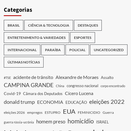
Categorias
BRASIL
CIÊNCIA & TECNOLOGIA
DESTAQUES
ENTRETENIMENTO & VARIEDADES
ESPORTES
INTERNACIONAL
PARAÍBA
POLICIAL
UNCATEGORIZED
ÚLTIMAS NOTÍCIAS
acidente de trânsito
Alexandre de Moraes
Assalto
#TSE
CAMPINA GRANDE
congresso nacional
China
corpo encontrado
Cícero Lucena
Covid-19
Câmara dos Deputados
eleições 2022
donald trump
ECONOMIA
EDUCAÇÃO
EUA
eleições 2026
empregos
ESTUPRO
FEMINICIDIO
Guerra
homicídio
homem preso
ISRAEL
guerra rússia-ucrânia