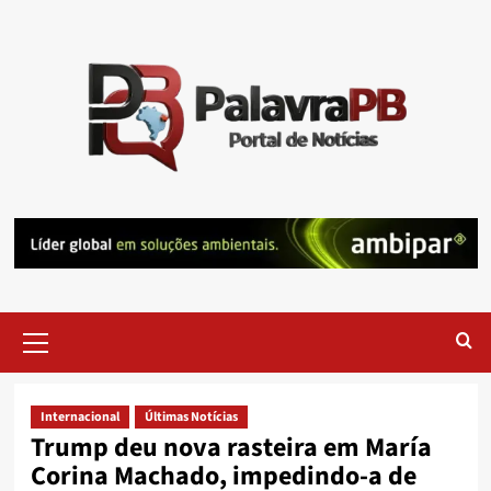
Skip
to
content
Primary
Menu
Internacional
Últimas Notícias
Trump deu nova rasteira em María
Corina Machado, impedindo-a de