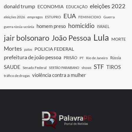
eleições 2022
donald trump
ECONOMIA
EDUCAÇÃO
EUA
eleições 2026
empregos
ESTUPRO
FEMINICIDIO
Guerra
homicídio
homem preso
ISRAEL
guerra rússia-ucrânia
Lula
jair bolsonaro
João Pessoa
MORTE
Mortes
POLICIA FEDERAL
patos
prefeitura de joão pessoa
PRISÃO
Rússia
PT
Rio de Janeiro
STF
SAUDE
TIROS
Senado Federal
shows
SERTÃO PARAIBANO
violência contra a mulher
tráfico de drogas