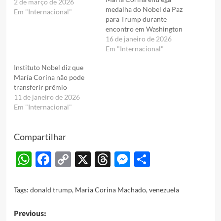
2 de março de 2026
medalha do Nobel da Paz
Em "Internacional"
para Trump durante
encontro em Washington
16 de janeiro de 2026
Em "Internacional"
Instituto Nobel diz que
María Corina não pode
transferir prêmio
11 de janeiro de 2026
Em "Internacional"
Compartilhar
WhatsApp
Facebook
Copy
X
Threads
Messenger
Share
Link
Tags:
donald trump
,
Maria Corina Machado
,
venezuela
Post
Previous: