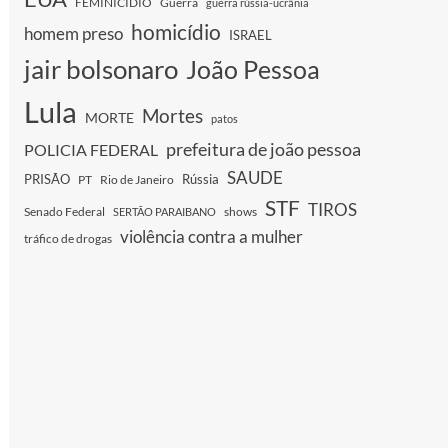
FEMINICIDIO
Guerra
guerra rússia-ucrânia
homicídio
homem preso
ISRAEL
jair bolsonaro
João Pessoa
Lula
Mortes
MORTE
patos
prefeitura de joão pessoa
POLICIA FEDERAL
SAUDE
PRISÃO
Rússia
PT
Rio de Janeiro
STF
TIROS
Senado Federal
shows
SERTÃO PARAIBANO
violência contra a mulher
tráfico de drogas