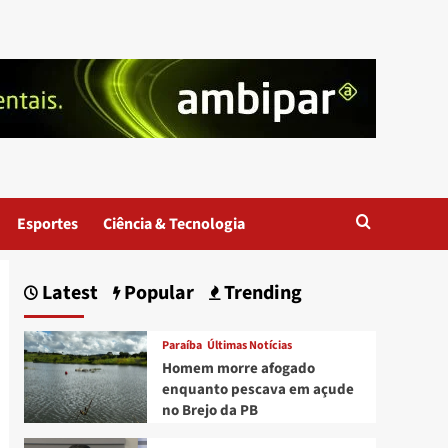
Esportes
Ciência & Tecnologia
Latest
Popular
Trending
Paraíba
Últimas Notícias
Homem morre afogado
enquanto pescava em açude
no Brejo da PB