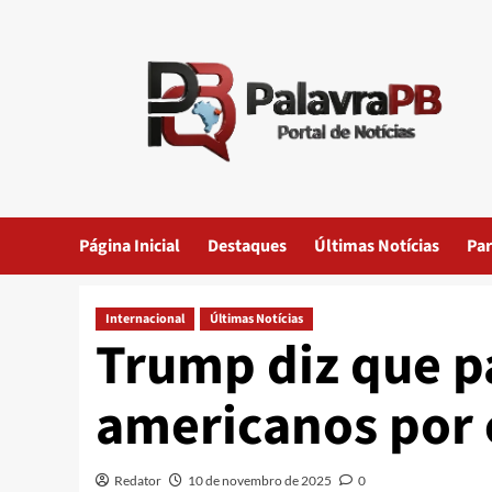
Skip
to
content
Página Inicial
Destaques
Últimas Notícias
Par
Internacional
Últimas Notícias
Trump diz que p
americanos por c
Redator
10 de novembro de 2025
0