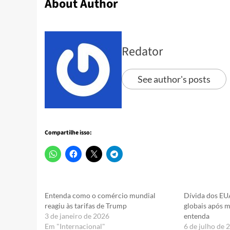
About Author
Redator
See author's posts
Compartilhe isso:
Entenda como o comércio mundial
Dívida dos E
reagiu às tarifas de Trump
globais após 
3 de janeiro de 2026
entenda
Em "Internacional"
6 de julho de 