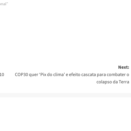
onal"
er
Next:
10
COP30 quer ‘Pix do clima’ e efeito cascata para combater o
colapso da Terra