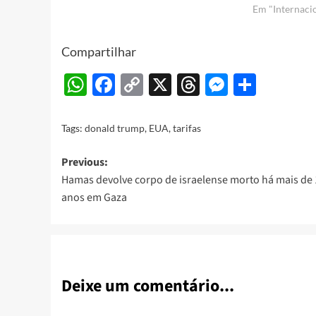
Em "Internaci
Compartilhar
WhatsApp
Facebook
Copy
X
Threads
Messeng
Share
Link
Tags:
donald trump
,
EUA
,
tarifas
Post
Previous:
Hamas devolve corpo de israelense morto há mais de 
navigation
anos em Gaza
Deixe um comentário...