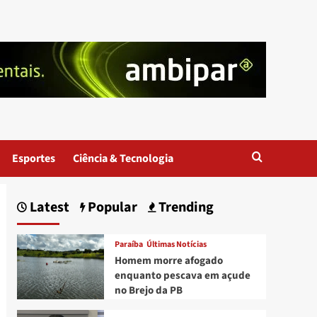
Esportes
Ciência & Tecnologia
Latest
Popular
Trending
Paraíba
Últimas Notícias
Homem morre afogado
enquanto pescava em açude
no Brejo da PB