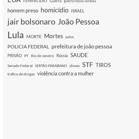
FEMINICIDIO
Guerra
guerra rússia-ucrânia
homicídio
homem preso
ISRAEL
jair bolsonaro
João Pessoa
Lula
Mortes
MORTE
patos
prefeitura de joão pessoa
POLICIA FEDERAL
SAUDE
PRISÃO
Rússia
PT
Rio de Janeiro
STF
TIROS
Senado Federal
shows
SERTÃO PARAIBANO
violência contra a mulher
tráfico de drogas