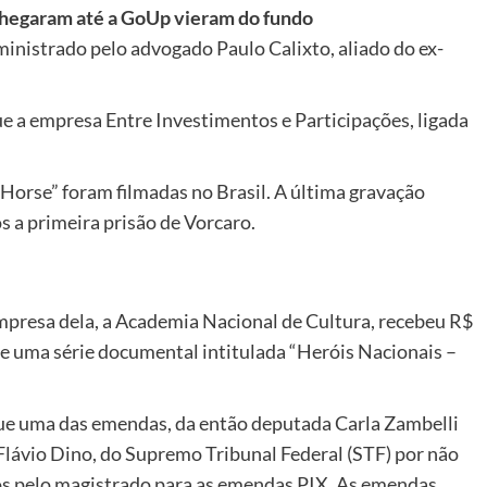
 chegaram até a GoUp vieram do fundo
inistrado pelo advogado Paulo Calixto, aliado do ex-
e a empresa Entre Investimentos e Participações, ligada
 Horse” foram filmadas no Brasil. A última gravação
 a primeira prisão de Vorcaro.
presa dela, a Academia Nacional de Cultura, recebeu R$
e uma série documental intitulada “Heróis Nacionais –
rque uma das emendas, da então deputada Carla Zambelli
 Flávio Dino, do Supremo Tribunal Federal (STF) por não
os pelo magistrado para as emendas PIX. As emendas