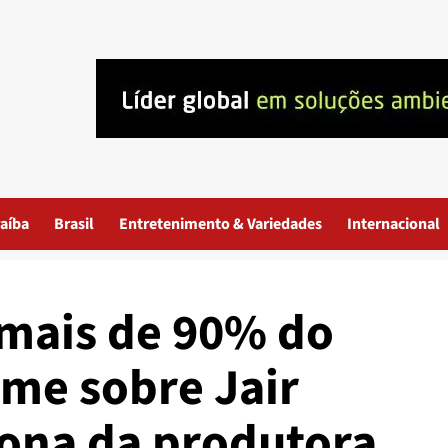
aíba
Brasil
Entretenimento & Variedades
Internacional
mais de 90% do
lme sobre Jair
dona da produtora