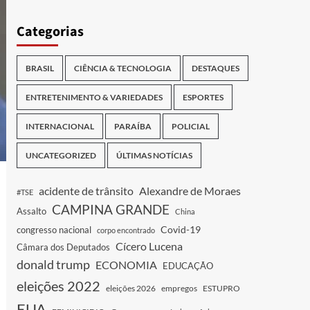
Categorias
BRASIL
CIÊNCIA & TECNOLOGIA
DESTAQUES
ENTRETENIMENTO & VARIEDADES
ESPORTES
INTERNACIONAL
PARAÍBA
POLICIAL
UNCATEGORIZED
ÚLTIMAS NOTÍCIAS
acidente de trânsito
Alexandre de Moraes
#TSE
CAMPINA GRANDE
Assalto
China
Covid-19
congresso nacional
corpo encontrado
Cícero Lucena
Câmara dos Deputados
donald trump
ECONOMIA
EDUCAÇÃO
eleições 2022
eleições 2026
empregos
ESTUPRO
EUA