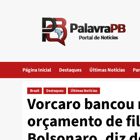
Skip
to
content
Página Inicial
Destaques
Últimas Notícias
Par
Brasil
Destaques
Últimas Notícias
Vorcaro bancou 
orçamento de fi
Bolsonaro, diz 