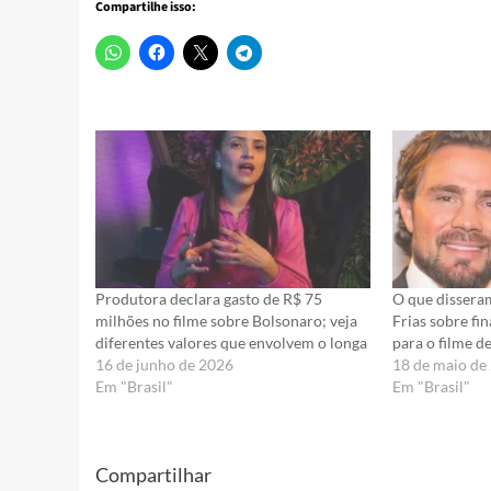
Compartilhe isso:
Produtora declara gasto de R$ 75
O que dissera
milhões no filme sobre Bolsonaro; veja
Frias sobre f
diferentes valores que envolvem o longa
para o filme d
16 de junho de 2026
18 de maio de
Em "Brasil"
Em "Brasil"
Compartilhar