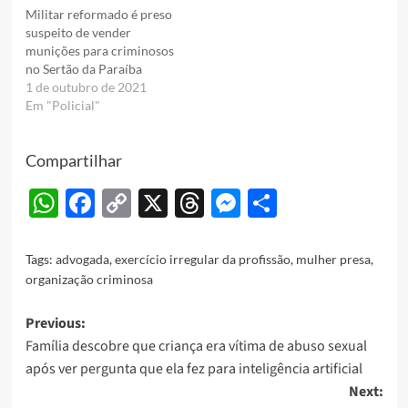
Militar reformado é preso
suspeito de vender
munições para criminosos
no Sertão da Paraíba
1 de outubro de 2021
Em "Policial"
Compartilhar
WhatsApp
Facebook
Copy
X
Threads
Messenger
Share
Link
Tags:
advogada
,
exercício irregular da profissão
,
mulher presa
,
organização criminosa
Post
Previous:
Família descobre que criança era vítima de abuso sexual
navigation
após ver pergunta que ela fez para inteligência artificial
Next: