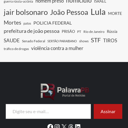
homicídio
homem preso
ISRAEL
guerra rússia-ucrânia
Lula
jair bolsonaro
João Pessoa
MORTE
Mortes
POLICIA FEDERAL
patos
prefeitura de joão pessoa
PRISÃO
Rússia
PT
Rio de Janeiro
STF
SAUDE
TIROS
Senado Federal
shows
SERTÃO PARAIBANO
violência contra a mulher
tráfico de drogas
Digite seu e-mail…
Assinar
Facebook
Instagram
X
Threads
LinkedIn