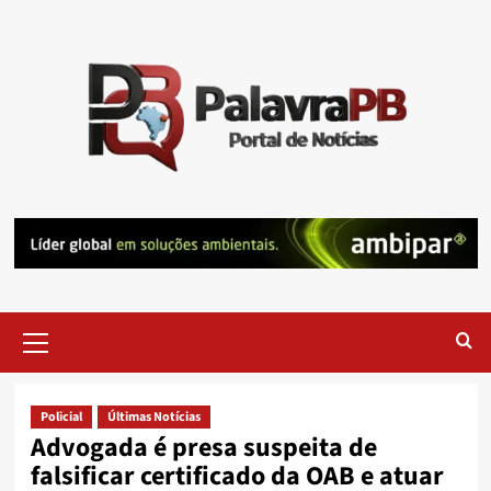
Skip
to
content
Primary
Menu
Policial
Últimas Notícias
Advogada é presa suspeita de
falsificar certificado da OAB e atuar