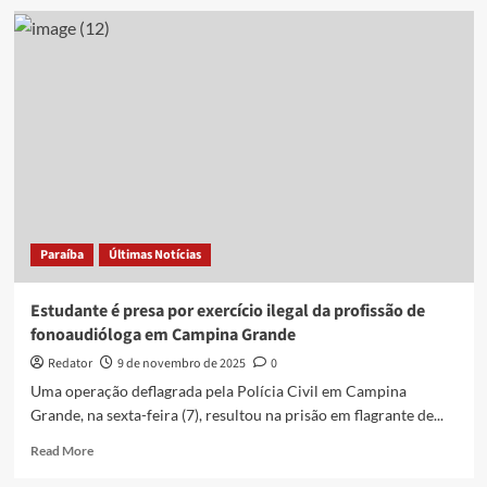
Mulher
de
78
anos
morre
após
procedimento
em
clínica
de
biomédico
fake
Paraíba
Últimas Notícias
Estudante é presa por exercício ilegal da profissão de
fonoaudióloga em Campina Grande
Redator
9 de novembro de 2025
0
Uma operação deflagrada pela Polícia Civil em Campina
Grande, na sexta-feira (7), resultou na prisão em flagrante de...
Read
Read More
more