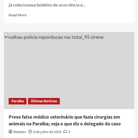
já colecionava boletins de ocorrência e...
Read
Read More
more
about
Violência
doméstica,
desacato
e
exercício
ilegal
da
medicina:
suspeito
de
matar
delegada
Paraíba
Últimas Notícias
é
alvo
de
Preso falso médico veterinário que fazia cirurgias em
26
animais na Paraíba; veja o que diz o delegado do caso
queixas
e
Redator
6 de julho de 2024
0
quatro