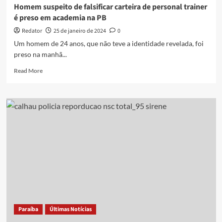
aplicar
Homem suspeito de falsificar carteira de personal trainer
golpes
é preso em academia na PB
Redator
25 de janeiro de 2024
0
Um homem de 24 anos, que não teve a identidade revelada, foi
preso na manhã...
Read
Read More
more
about
Homem
suspeito
de
falsificar
carteira
de
personal
trainer
é
preso
em
academia
Paraíba
Últimas Notícias
na
PB