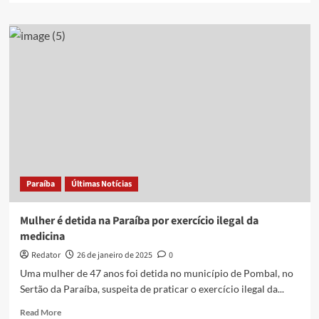
about
Investigado
por
exercício
ilegal
da
medicina
causou
perda
de
função
de
mão
Paraíba
Últimas Notícias
de
paciente,
diz
Mulher é detida na Paraíba por exercício ilegal da
polícia
medicina
Redator
26 de janeiro de 2025
0
Uma mulher de 47 anos foi detida no município de Pombal, no
Sertão da Paraíba, suspeita de praticar o exercício ilegal da...
Read
Read More