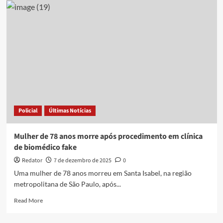
médico
é
descoberto
após
citar
vesícula
de
paciente
que
não
tem
Policial
Últimas Notícias
o
órgão
durante
Mulher de 78 anos morre após procedimento em clínica
ultrassom
de biomédico fake
Redator
7 de dezembro de 2025
0
Uma mulher de 78 anos morreu em Santa Isabel, na região
metropolitana de São Paulo, após...
Read
Read More
more
about