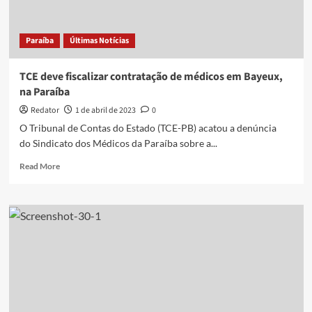
em
João
Pessoa
Paraíba
Últimas Notícias
TCE deve fiscalizar contratação de médicos em Bayeux,
na Paraíba
Redator
1 de abril de 2023
0
O Tribunal de Contas do Estado (TCE-PB) acatou a denúncia
do Sindicato dos Médicos da Paraíba sobre a...
Read
Read More
more
about
TCE
deve
fiscalizar
contratação
de
médicos
em
Bayeux,
na