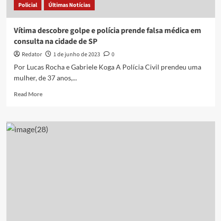
Policial
Últimas Notícias
Vítima descobre golpe e polícia prende falsa médica em
consulta na cidade de SP
Redator
1 de junho de 2023
0
Por Lucas Rocha e Gabriele Koga A Polícia Civil prendeu uma
mulher, de 37 anos,...
Read
Read More
more
about
Vítima
descobre
golpe
e
polícia
prende
falsa
médica
em
consulta
na