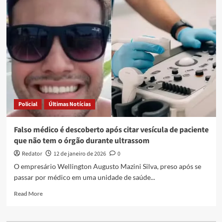
é
presa
por
falsidade
ideológica
suspeita
de
tentar
atuar
como
fonoaudióloga,
Policial
Últimas Notícias
em
João
Pessoa
Falso médico é descoberto após citar vesícula de paciente
que não tem o órgão durante ultrassom
Redator
12 de janeiro de 2026
0
O empresário Wellington Augusto Mazini Silva, preso após se
passar por médico em uma unidade de saúde...
Read
Read More
more
about
Falso