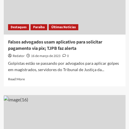
atendeu
pacientes
em
dois
dias
Destaques
Paraíba
Últimas Notícias
na
UPA
de
Falsos advogados usam aplicativo para solicitar
Bayeux,
pagamento via pix; TJPB faz alerta
PB
Redator
16 de março de 2023
0
Golpistas estão se passando por advogados para aplicar golpes
em magistrados, servidores do Tribunal de Justiça da...
Read
Read More
more
about
Falsos
advogados
usam
aplicativo
para
solicitar
pagamento