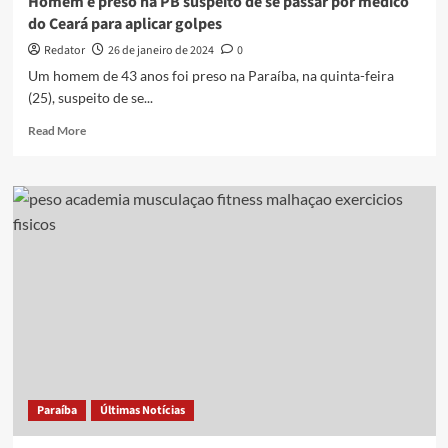
Homem é preso na PB suspeito de se passar por médico
do Ceará para aplicar golpes
Redator
26 de janeiro de 2024
0
Um homem de 43 anos foi preso na Paraíba, na quinta-feira
(25), suspeito de se...
Read
Read More
more
about
Homem
é
preso
na
PB
suspeito
de
se
passar
por
médico
do
Paraíba
Últimas Notícias
Ceará
para