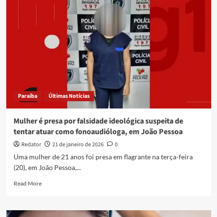
atuação
de
professores
sem
formação
em
escola
do
Sertão
da
Paraíba
Últimas Notícias
Paraíba
Mulher é presa por falsidade ideológica suspeita de
tentar atuar como fonoaudióloga, em João Pessoa
Redator
21 de janeiro de 2026
0
Uma mulher de 21 anos foi presa em flagrante na terça-feira
(20), em João Pessoa,...
Read
Read More
more
about
Mulher