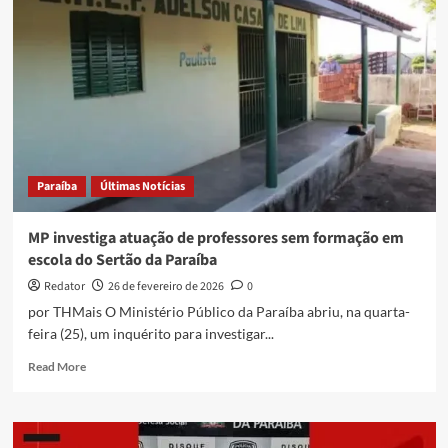
suspeita
de
falsificar
certificado
da
OAB
e
atuar
para
Paraíba
Últimas Notícias
organizações
criminosas
MP investiga atuação de professores sem formação em
escola do Sertão da Paraíba
Redator
26 de fevereiro de 2026
0
por THMais O Ministério Público da Paraíba abriu, na quarta-
feira (25), um inquérito para investigar...
Read
Read More
more
about
MP
investiga