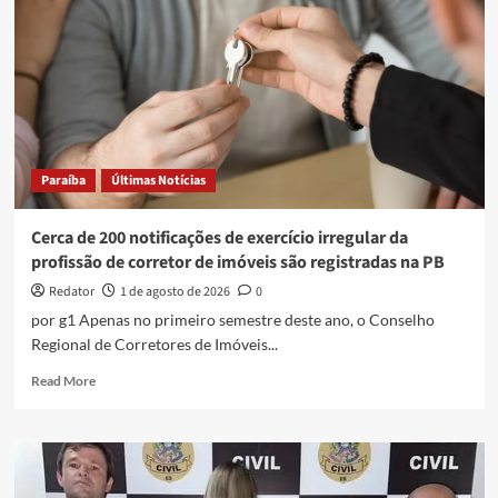
Paraíba
Últimas Notícias
Cerca de 200 notificações de exercício irregular da
profissão de corretor de imóveis são registradas na PB
Redator
1 de agosto de 2026
0
por g1 Apenas no primeiro semestre deste ano, o Conselho
Regional de Corretores de Imóveis...
Read
Read More
more
about
Cerca
de
200