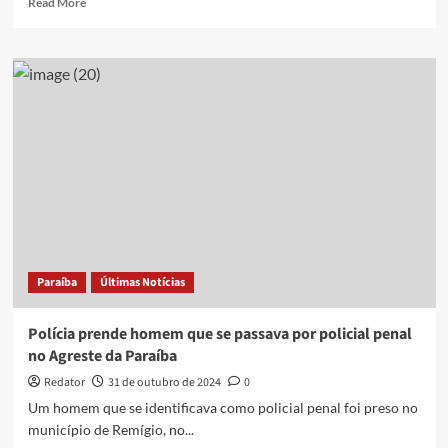
Read More
more
about
Mulher
é
presa
suspeita
de
se
passar
por
advogada
para
aplicar
golpes
Paraíba
Últimas Notícias
em
idosos
e
Polícia prende homem que se passava por policial penal
agricultores
no Agreste da Paraíba
Redator
31 de outubro de 2024
0
Um homem que se identificava como policial penal foi preso no
município de Remígio, no...