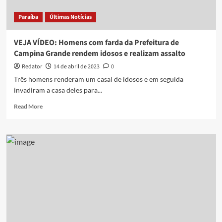
Paraíba
Paraíba
Últimas Notícias
VEJA VÍDEO: Homens com farda da Prefeitura de
Campina Grande rendem idosos e realizam assalto
Redator
14 de abril de 2023
0
Três homens renderam um casal de idosos e em seguida
invadiram a casa deles para...
Read
Read More
more
about
VEJA
VÍDEO:
Homens
com
farda
da
Prefeitura
de
Campina
Grande