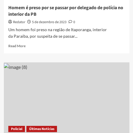
Homem é preso por se passar por delegado de polícia no
interior da PB
Redator
5 de dezembro de 2023
0
Um homem foi preso na região de Itaporanga, interior
da Paraíba, por suspeita de se passar...
Read
Read More
more
about
Homem
é
preso
por
se
passar
por
delegado
de
polícia
no
interior
Policial
Últimas Notícias
da