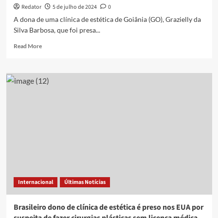
caso
Redator
5 de julho de 2024
0
A dona de uma clínica de estética de Goiânia (GO), Grazielly da
Silva Barbosa, que foi presa...
Read
Read More
more
about
Dona
de
clínica
presa
após
morte
de
influencer
se
apresentava
como
biomédica,
Internacional
Últimas Notícias
mas
estudou
só
Brasileiro dono de clínica de estética é preso nos EUA por
três