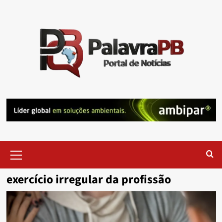
Skip
to
content
Primary
Menu
exercício irregular da profissão