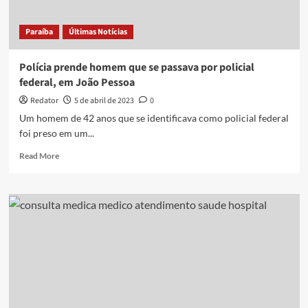
rendem
idosos
Paraíba
Últimas Notícias
e
realizam
assalto
Polícia prende homem que se passava por policial
federal, em João Pessoa
Redator
5 de abril de 2023
0
Um homem de 42 anos que se identificava como policial federal
foi preso em um...
Read
Read More
more
about
Polícia
prende
homem
que
se
passava
por
policial
federal,