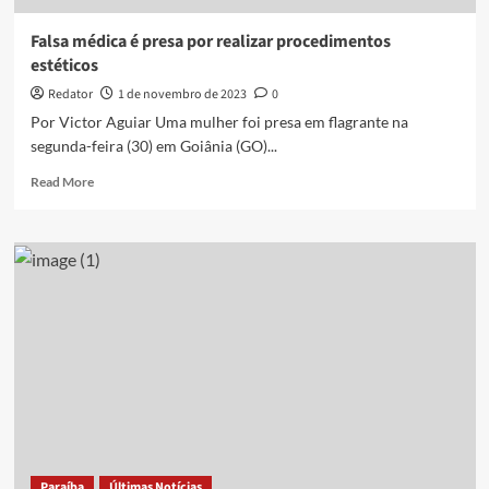
PB
Falsa médica é presa por realizar procedimentos
estéticos
Redator
1 de novembro de 2023
0
Por Victor Aguiar Uma mulher foi presa em flagrante na
segunda-feira (30) em Goiânia (GO)...
Read
Read More
more
about
Falsa
médica
é
presa
por
realizar
procedimentos
estéticos
Paraíba
Últimas Notícias