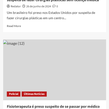
suspeita de fazer cirurgias plásticas sem licença médica
semestres
de
Redator
26 de junho de 2024
0
medicina
Um brasileiro foi preso nos Estados Unidos por suspeita de
no
fazer cirurgias plásticas em um centro...
Paraguai,
diz
Read
Read More
polícia
more
about
Brasileiro
dono
de
clínica
de
estética
é
preso
nos
EUA
por
suspeita
Policial
Últimas Notícias
de
fazer
cirurgias
Fisioterapeuta é preso suspeito de se passar por médico
plásticas