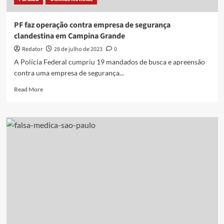
PF faz operação contra empresa de segurança
clandestina em Campina Grande
Redator
28 de julho de 2023
0
A Polícia Federal cumpriu 19 mandados de busca e apreensão
contra uma empresa de segurança...
Read
Read More
more
about
PF
faz
operação
contra
empresa
de
segurança
clandestina
em
Campina
Grande