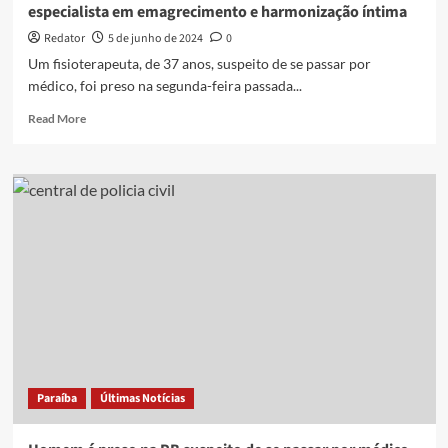
especialista em emagrecimento e harmonização íntima
sem
licença
Redator
5 de junho de 2024
0
médica
Um fisioterapeuta, de 37 anos, suspeito de se passar por
médico, foi preso na segunda-feira passada...
Read
Read More
more
about
Fisioterapeuta
é
preso
suspeito
de
se
passar
por
médico
especialista
em
emagrecimento
Paraíba
Últimas Notícias
e
harmonização
íntima