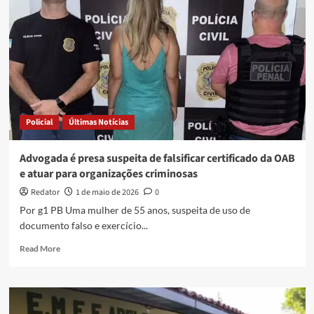
notificações
de
exercício
irregular
da
profissão
de
corretor
de
Policial
Últimas Notícias
imóveis
são
registradas
Advogada é presa suspeita de falsificar certificado da OAB
na
e atuar para organizações criminosas
PB
Redator
1 de maio de 2026
0
Por g1 PB Uma mulher de 55 anos, suspeita de uso de
documento falso e exercício...
Read
Read More
more
about
Advogada
é
presa