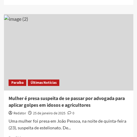
more
about
Mulher
é
detida
na
Paraíba
por
exercício
ilegal
da
medicina
Paraíba
Últimas Notícias
Mulher é presa suspeita de se passar por advogada para
aplicar golpes em idosos e agricultores
Redator
25 de janeiro de 2025
0
Uma mulher foi presa em João Pessoa, na noite de quinta-feira
(23), suspeita de estelionato. De...
Read