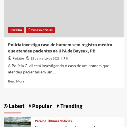
via
pix;
TJPB
faz
alerta
Paraíba
Últimas Notícias
Polícia investiga caso de homem sem registro médico
que atendeu pacientes na UPA de Bayeux, PB
Redator
15 de março de 2023
0
A Polícia Civil está investigando o caso de um homem que
atendeu pacientes em um...
Read
Read More
more
about
Polícia
investiga
Latest
Popular
Trending
caso
de
homem
Paraíba
Últimas Notícias
sem