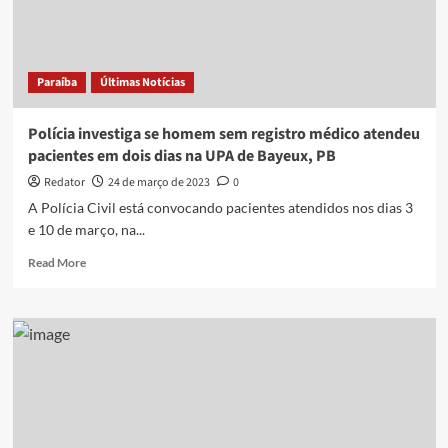
salário
de
até
R$
Paraíba
Últimas Notícias
42
mil
Polícia investiga se homem sem registro médico atendeu
pacientes em dois dias na UPA de Bayeux, PB
Redator
24 de março de 2023
0
A Polícia Civil está convocando pacientes atendidos nos dias 3
e 10 de março, na...
Read
Read More
more
about
Polícia
investiga
se
homem
sem
registro
médico