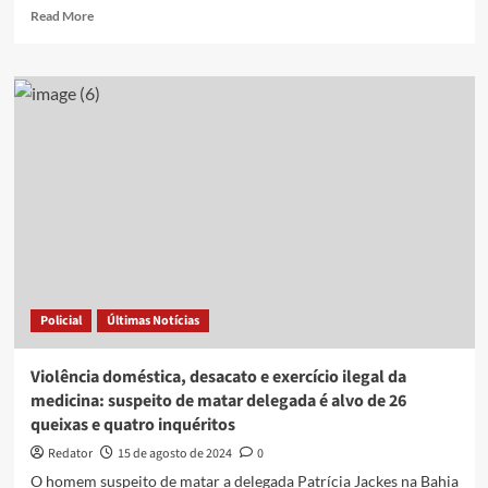
Read
Read More
more
about
Polícia
prende
homem
que
se
passava
por
policial
penal
no
Agreste
da
Policial
Últimas Notícias
Paraíba
Violência doméstica, desacato e exercício ilegal da
medicina: suspeito de matar delegada é alvo de 26
queixas e quatro inquéritos
Redator
15 de agosto de 2024
0
O homem suspeito de matar a delegada Patrícia Jackes na Bahia