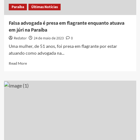
cidade
Paraíba
Últimas Notícias
de
SP
Falsa advogada é presa em flagrante enquanto atuava
em júri na Paraíba
Redator
24 de maio de 2023
0
Uma mulher, de 51 anos, foi presa em flagrante por estar
atuando como advogada na...
Read
Read More
more
about
Falsa
advogada
é
presa
em
flagrante
enquanto
atuava
em
júri
na