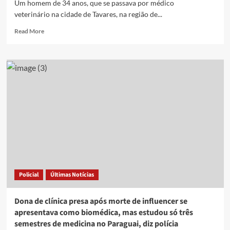
Um homem de 34 anos, que se passava por médico
inquéritos
veterinário na cidade de Tavares, na região de...
Read
Read More
more
about
Preso
falso
médico
veterinário
que
fazia
cirurgias
em
animais
na
Paraíba;
veja
Policial
Últimas Notícias
o
que
diz
Dona de clínica presa após morte de influencer se
o
apresentava como biomédica, mas estudou só três
delegado
semestres de medicina no Paraguai, diz polícia
do