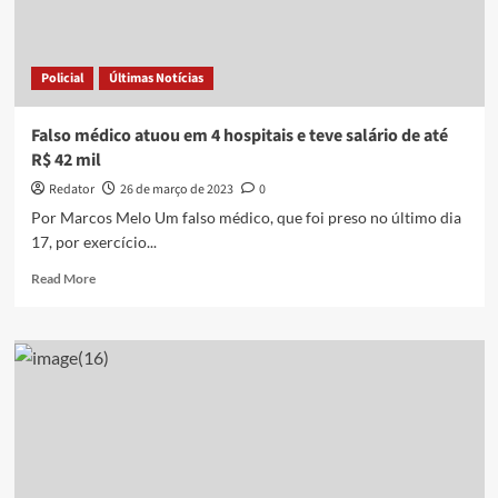
Paraíba
Policial
Últimas Notícias
Falso médico atuou em 4 hospitais e teve salário de até
R$ 42 mil
Redator
26 de março de 2023
0
Por Marcos Melo Um falso médico, que foi preso no último dia
17, por exercício...
Read
Read More
more
about
Falso
médico
atuou
em
4
hospitais
e
teve