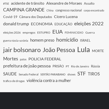
acidente de trânsito
Alexandre de Moraes
Assalto
#TSE
CAMPINA GRANDE
congresso nacional
China
corpo encontrado
Cícero Lucena
Covid-19
Câmara dos Deputados
eleições 2022
donald trump
ECONOMIA
EDUCAÇÃO
EUA
eleições 2026
empregos
ESTUPRO
FEMINICIDIO
Guerra
homicídio
homem preso
ISRAEL
guerra rússia-ucrânia
Lula
jair bolsonaro
João Pessoa
MORTE
Mortes
POLICIA FEDERAL
patos
prefeitura de joão pessoa
PRISÃO
Rússia
PT
Rio de Janeiro
STF
SAUDE
TIROS
Senado Federal
shows
SERTÃO PARAIBANO
violência contra a mulher
tráfico de drogas