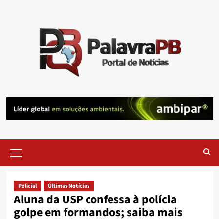
Skip
to
content
Primary
Menu
Policial
Últimas Notícias
Aluna da USP confessa à polícia
golpe em formandos; saiba mais