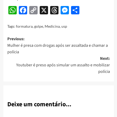
WhatsApp
Facebook
Copy
X
Threads
Messenger
Share
Link
Tags:
formatura
,
golpe
,
Medicina
,
usp
Post
Previous:
Mulher é presa com drogas após ser assaltada e chamar a
navigation
polícia
Next:
Youtuber é preso após simular um assalto e mobilizar
polícia
Deixe um comentário...