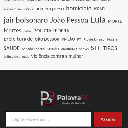
homicídio
homem preso
ISRAEL
guerra rússia-ucrânia
Lula
jair bolsonaro
João Pessoa
MORTE
Mortes
POLICIA FEDERAL
patos
prefeitura de joão pessoa
PRISÃO
Rússia
PT
Rio de Janeiro
STF
SAUDE
TIROS
Senado Federal
shows
SERTÃO PARAIBANO
violência contra a mulher
tráfico de drogas
Digite seu e-mail…
Assinar