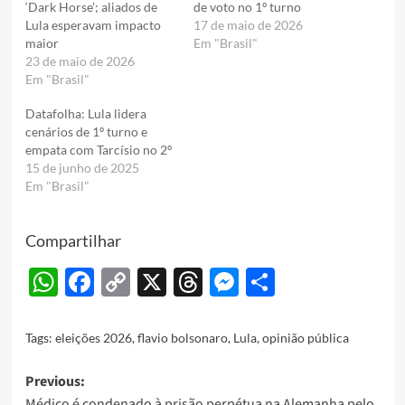
‘Dark Horse’; aliados de
de voto no 1º turno
Lula esperavam impacto
17 de maio de 2026
maior
Em "Brasil"
23 de maio de 2026
Em "Brasil"
Datafolha: Lula lidera
cenários de 1º turno e
empata com Tarcísio no 2º
15 de junho de 2025
Em "Brasil"
Compartilhar
WhatsApp
Facebook
Copy
X
Threads
Messenger
Share
Link
Tags:
eleições 2026
,
flavio bolsonaro
,
Lula
,
opinião pública
Post
Previous:
Médico é condenado à prisão perpétua na Alemanha pelo