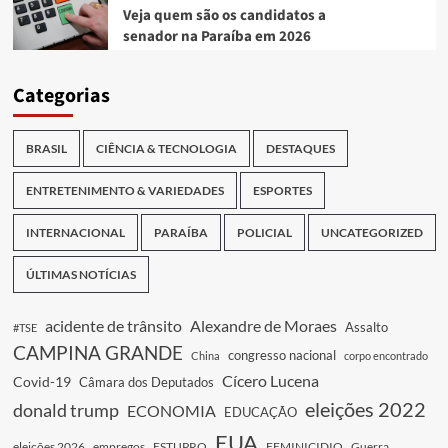
Veja quem são os candidatos a
senador na Paraíba em 2026
Categorias
BRASIL
CIÊNCIA & TECNOLOGIA
DESTAQUES
ENTRETENIMENTO & VARIEDADES
ESPORTES
INTERNACIONAL
PARAÍBA
POLICIAL
UNCATEGORIZED
ÚLTIMAS NOTÍCIAS
acidente de trânsito
Alexandre de Moraes
Assalto
#TSE
CAMPINA GRANDE
congresso nacional
China
corpo encontrado
Cícero Lucena
Covid-19
Câmara dos Deputados
eleições 2022
donald trump
ECONOMIA
EDUCAÇÃO
EUA
eleições 2026
empregos
ESTUPRO
FEMINICIDIO
Guerra