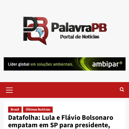
Skip
to
content
Primary
Menu
Brasil
Últimas Notícias
Datafolha: Lula e Flávio Bolsonaro
empatam em SP para presidente,