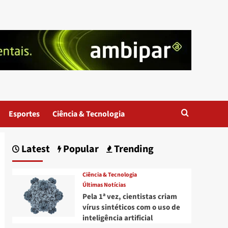
Esportes
Ciência & Tecnologia
Latest
Popular
Trending
Ciência & Tecnologia
Últimas Notícias
Pela 1ª vez, cientistas criam
vírus sintéticos com o uso de
inteligência artificial