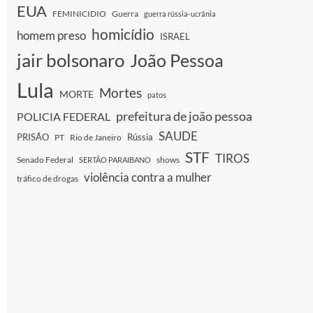
EUA
FEMINICIDIO
Guerra
guerra rússia-ucrânia
homicídio
homem preso
ISRAEL
jair bolsonaro
João Pessoa
Lula
Mortes
MORTE
patos
prefeitura de joão pessoa
POLICIA FEDERAL
SAUDE
PRISÃO
Rússia
PT
Rio de Janeiro
STF
TIROS
Senado Federal
shows
SERTÃO PARAIBANO
violência contra a mulher
tráfico de drogas