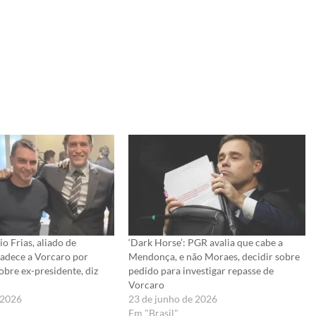
o Frias, aliado de
‘Dark Horse’: PGR avalia que cabe a
radece a Vorcaro por
Mendonça, e não Moraes, decidir sobre
sobre ex-presidente, diz
pedido para investigar repasse de
Vorcaro
 2026
23 de junho de 2026
Em "Brasil"