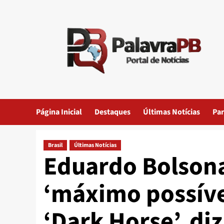
Skip
to
content
Página Inicial
Destaques
Últimas Notícias
Par
Brasil
Últimas Notícias
Eduardo Bolsona
‘máximo possíve
‘Dark Horse’, diz