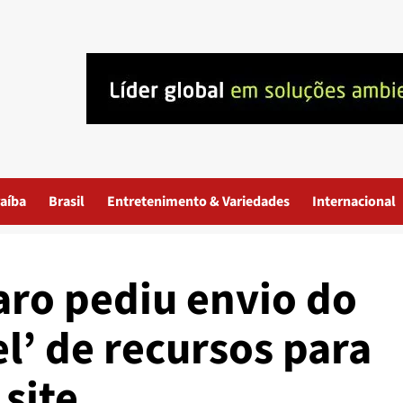
aíba
Brasil
Entretenimento & Variedades
Internacional
ro pediu envio do
l’ de recursos para
 site