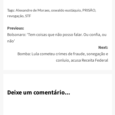
Link
Tags:
Alexandre de Moraes
,
oswaldo eustáquio
,
PRISÃO
,
revogação
,
STF
Post
Previous:
Bolsonaro: ‘Tem coisas que não posso falar. Ou confia, ou
navigation
não’
Next:
Bomba: Lula cometeu crimes de fraude, sonegação e
conluio, acusa Receita Federal
Deixe um comentário...