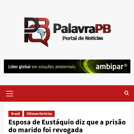
Skip
to
content
Primary
Menu
Brasil
Últimas Notícias
Esposa de Eustáquio diz que a prisão
do marido foi revogada