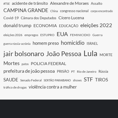
acidente de trânsito
Alexandre de Moraes
Assalto
#TSE
CAMPINA GRANDE
congresso nacional
China
corpo encontrado
Cícero Lucena
Covid-19
Câmara dos Deputados
eleições 2022
donald trump
ECONOMIA
EDUCAÇÃO
EUA
eleições 2026
empregos
ESTUPRO
FEMINICIDIO
Guerra
homicídio
homem preso
ISRAEL
guerra rússia-ucrânia
Lula
jair bolsonaro
João Pessoa
MORTE
Mortes
POLICIA FEDERAL
patos
prefeitura de joão pessoa
PRISÃO
Rússia
PT
Rio de Janeiro
STF
SAUDE
TIROS
Senado Federal
shows
SERTÃO PARAIBANO
violência contra a mulher
tráfico de drogas