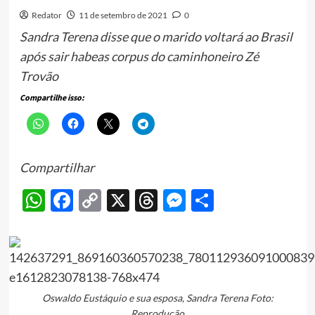
Redator
11 de setembro de 2021
0
Sandra Terena disse que o marido voltará ao Brasil
após sair habeas corpus do caminhoneiro Zé
Trovão
Compartilhe isso:
Compartilhar
WhatsApp
Facebook
Copy
X
Threads
Messenger
Share
Link
Oswaldo Eustáquio e sua esposa, Sandra Terena Foto:
Reprodução