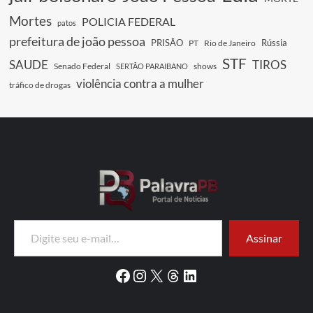
Mortes
POLICIA FEDERAL
patos
prefeitura de joão pessoa
PRISÃO
Rússia
PT
Rio de Janeiro
STF
SAUDE
TIROS
Senado Federal
shows
SERTÃO PARAIBANO
violência contra a mulher
tráfico de drogas
Digite seu e-mail…
Assinar
Facebook
Instagram
X
Threads
LinkedIn