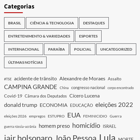
Categorias
BRASIL
CIÊNCIA & TECNOLOGIA
DESTAQUES
ENTRETENIMENTO & VARIEDADES
ESPORTES
INTERNACIONAL
PARAÍBA
POLICIAL
UNCATEGORIZED
ÚLTIMAS NOTÍCIAS
acidente de trânsito
Alexandre de Moraes
Assalto
#TSE
CAMPINA GRANDE
congresso nacional
China
corpo encontrado
Cícero Lucena
Covid-19
Câmara dos Deputados
eleições 2022
donald trump
ECONOMIA
EDUCAÇÃO
EUA
eleições 2026
empregos
ESTUPRO
FEMINICIDIO
Guerra
homicídio
homem preso
ISRAEL
guerra rússia-ucrânia
Lula
jair bolsonaro
João Pessoa
MORTE