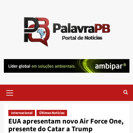
Skip
to
content
Primary
Menu
Internacional
Últimas Notícias
EUA apresentam novo Air Force One,
presente do Catar a Trump