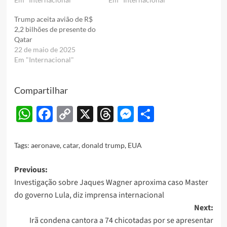
Trump aceita avião de R$
2,2 bilhões de presente do
Qatar
22 de maio de 2025
Em "Internacional"
Compartilhar
WhatsApp
Facebook
Copy
X
Threads
Messenger
Share
Link
Tags:
aeronave
,
catar
,
donald trump
,
EUA
Post
Previous:
Investigação sobre Jaques Wagner aproxima caso Master
navigation
do governo Lula, diz imprensa internacional
Next:
Irã condena cantora a 74 chicotadas por se apresentar