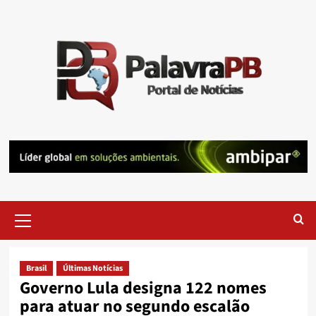
Skip
to
content
Primary
Menu
Brasil
Últimas Notícias
Governo Lula designa 122 nomes
para atuar no segundo escalão