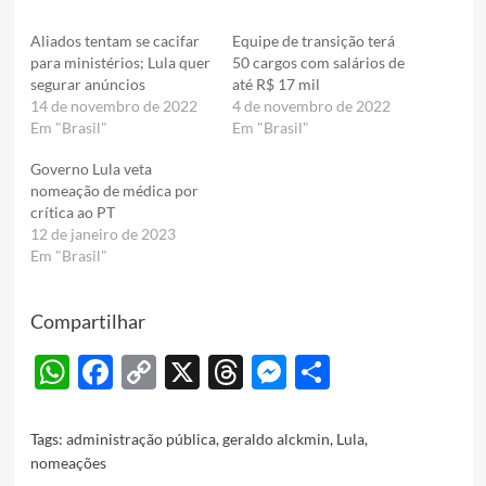
Aliados tentam se cacifar
Equipe de transição terá
para ministérios; Lula quer
50 cargos com salários de
segurar anúncios
até R$ 17 mil
14 de novembro de 2022
4 de novembro de 2022
Em "Brasil"
Em "Brasil"
Governo Lula veta
nomeação de médica por
crítica ao PT
12 de janeiro de 2023
Em "Brasil"
Compartilhar
WhatsApp
Facebook
Copy
X
Threads
Messenger
Share
Link
Tags:
administração pública
,
geraldo alckmin
,
Lula
,
nomeações