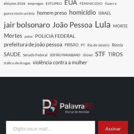
EUA
eleições 2026
empregos
ESTUPRO
FEMINICIDIO
Guerra
homicídio
homem preso
ISRAEL
guerra rússia-ucrânia
Lula
jair bolsonaro
João Pessoa
MORTE
Mortes
POLICIA FEDERAL
patos
prefeitura de joão pessoa
PRISÃO
Rússia
PT
Rio de Janeiro
STF
SAUDE
TIROS
Senado Federal
shows
SERTÃO PARAIBANO
violência contra a mulher
tráfico de drogas
Digite seu e-mail…
Assinar