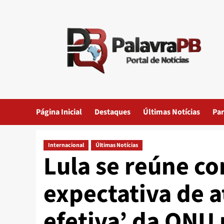
Skip
to
content
Página Inicial
Destaques
Últimas Notícias
Par
Internacional
Últimas Notícias
Lula se reúne co
expectativa de 
efetiva’ da ONU 