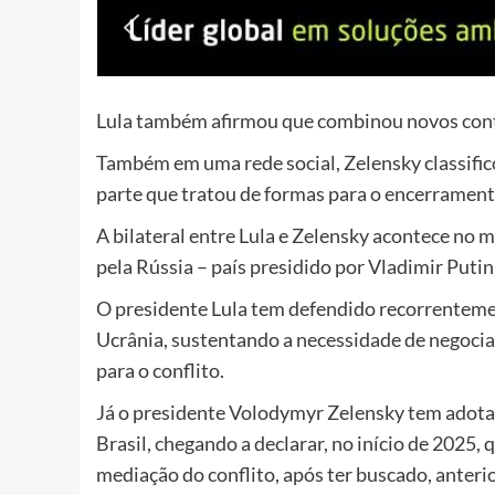
Lula também afirmou que combinou novos cont
Também em uma rede social, Zelensky classific
parte que tratou de formas para o encerramento
A bilateral entre Lula e Zelensky acontece no
pela Rússia – país presidido por Vladimir Putin
O presidente Lula tem defendido recorrentemen
Ucrânia, sustentando a necessidade de negociaç
para o conflito.
Já o presidente Volodymyr Zelensky tem adot
Brasil, chegando a declarar, no início de 2025, 
mediação do conflito, após ter buscado, anter