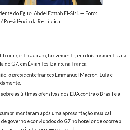
ente do Egito, Abdel Fattah El-Sisi. — Foto:
t/ Presidência da República
ld Trump, interagiram, brevemente, em dois momentos na
a do G7, em Évian-les-Bains, na França.
rião, o presidente francês Emmanuel Macron, Lula e
idamente.
 sobre as últimas ofensivas dos EUA contra o Brasil e a
se cumprimentaram após uma apresentação musical
 de governo e convidados do G7 no hotel onde ocorre a
am para um jantar no mesmo local.