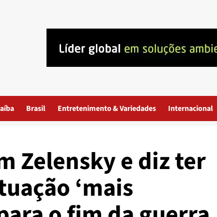
aíba
Brasil
Entretenimento & Variedades
Internacional
m Zelensky e diz ter
atuação ‘mais
para o fim da guerra