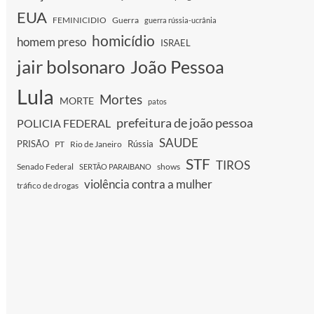
EUA
FEMINICIDIO
Guerra
guerra rússia-ucrânia
homicídio
homem preso
ISRAEL
jair bolsonaro
João Pessoa
Lula
Mortes
MORTE
patos
prefeitura de joão pessoa
POLICIA FEDERAL
SAUDE
PRISÃO
Rússia
PT
Rio de Janeiro
STF
TIROS
Senado Federal
shows
SERTÃO PARAIBANO
violência contra a mulher
tráfico de drogas