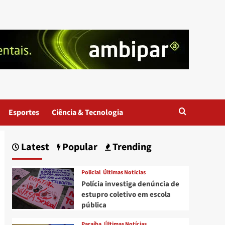
Esportes
Ciência & Tecnologia
Latest
Popular
Trending
Policial
Últimas Notícias
Polícia investiga denúncia de
estupro coletivo em escola
pública
Paraíba
Últimas Notícias