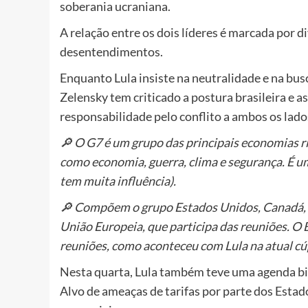
soberania ucraniana.
A relação entre os dois líderes é marcada por d
desentendimentos.
Enquanto Lula insiste na neutralidade e na bus
Zelensky tem criticado a postura brasileira e as 
responsabilidade pelo conflito a ambos os lado
🔎 O G7 é um grupo das principais economias ri
como economia, guerra, clima e segurança. É u
tem muita influência).
🔎 Compõem o grupo Estados Unidos, Canadá, R
União Europeia, que participa das reuniões. O 
reuniões, como aconteceu com Lula na atual cú
Nesta quarta, Lula também teve uma agenda bila
Alvo de ameaças de tarifas por parte dos Estad