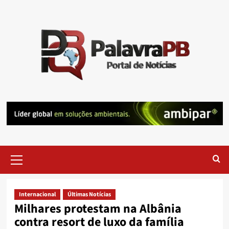
Skip
to
content
Primary
Menu
Internacional
Últimas Notícias
Milhares protestam na Albânia
contra resort de luxo da família