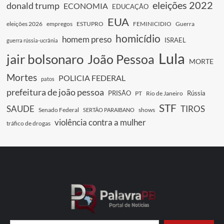
eleições 2022
donald trump
ECONOMIA
EDUCAÇÃO
EUA
eleições 2026
empregos
ESTUPRO
FEMINICIDIO
Guerra
homicídio
homem preso
ISRAEL
guerra rússia-ucrânia
Lula
jair bolsonaro
João Pessoa
MORTE
Mortes
POLICIA FEDERAL
patos
prefeitura de joão pessoa
PRISÃO
Rússia
PT
Rio de Janeiro
STF
SAUDE
TIROS
Senado Federal
shows
SERTÃO PARAIBANO
violência contra a mulher
tráfico de drogas
Digite seu e-mail…