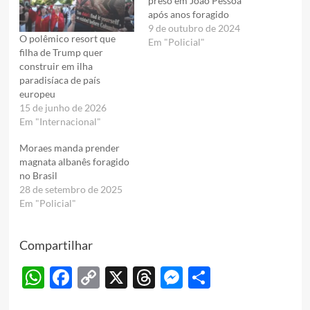
preso em João Pessoa
após anos foragido
9 de outubro de 2024
O polêmico resort que
Em "Policial"
filha de Trump quer
construir em ilha
paradisíaca de país
europeu
15 de junho de 2026
Em "Internacional"
Moraes manda prender
magnata albanês foragido
no Brasil
28 de setembro de 2025
Em "Policial"
Compartilhar
WhatsApp
Facebook
Copy
X
Threads
Messenger
Share
Link