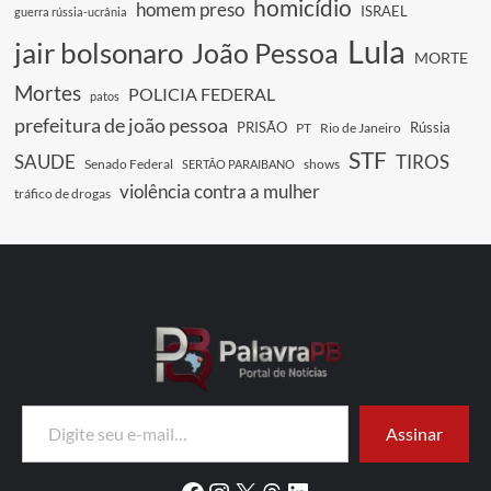
homicídio
homem preso
ISRAEL
guerra rússia-ucrânia
Lula
jair bolsonaro
João Pessoa
MORTE
Mortes
POLICIA FEDERAL
patos
prefeitura de joão pessoa
PRISÃO
Rússia
PT
Rio de Janeiro
STF
SAUDE
TIROS
Senado Federal
shows
SERTÃO PARAIBANO
violência contra a mulher
tráfico de drogas
Digite seu e-mail…
Assinar