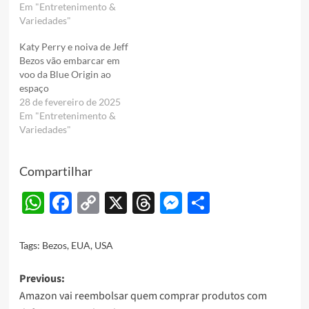
Em "Entretenimento &
Variedades"
Katy Perry e noiva de Jeff
Bezos vão embarcar em
voo da Blue Origin ao
espaço
28 de fevereiro de 2025
Em "Entretenimento &
Variedades"
Compartilhar
WhatsApp
Facebook
Copy
X
Threads
Messenger
Share
Link
Tags:
Bezos
,
EUA
,
USA
Post
Previous:
Amazon vai reembolsar quem comprar produtos com
navigation