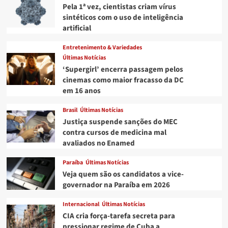
Pela 1ª vez, cientistas criam vírus
sintéticos com o uso de inteligência
artificial
Entretenimento & Variedades
Últimas Notícias
‘Supergirl’ encerra passagem pelos
cinemas como maior fracasso da DC
em 16 anos
Brasil
Últimas Notícias
Justiça suspende sanções do MEC
contra cursos de medicina mal
avaliados no Enamed
Paraíba
Últimas Notícias
Veja quem são os candidatos a vice-
governador na Paraíba em 2026
Internacional
Últimas Notícias
CIA cria força-tarefa secreta para
pressionar regime de Cuba a