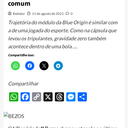
comum
Redator
11 de agosto de 2021
0
Trajetória do módulo da Blue Origin é similar com
a de uma jogada do esporte. Como na cápsula que
levou os tripulantes, gravidade zero também
acontece dentro de uma bola…..
Compartilhe isso:
Compartilhar
WhatsApp
Facebook
Copy
X
Threads
Messenger
Share
Link