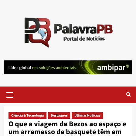
Skip
to
content
Primary
Menu
Ciência & Tecnologia
Destaques
Últimas Notícias
O que a viagem de Bezos ao espaço e
um arremesso de basquete têm em