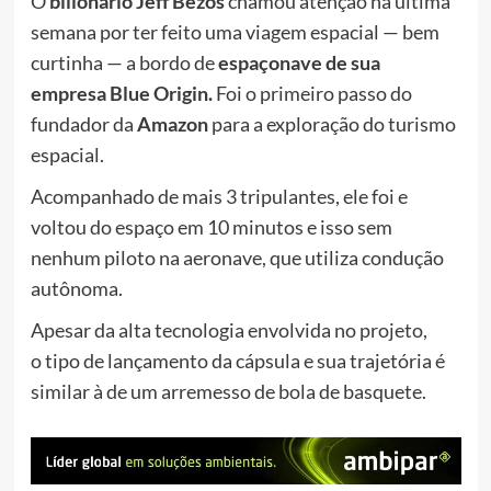
O
bilionário Jeff Bezos
chamou atenção na última
semana por ter feito uma viagem espacial — bem
curtinha — a bordo de
espaçonave de sua
empresa Blue Origin.
Foi o primeiro passo do
fundador da
Amazon
para a exploração do turismo
espacial.
Acompanhado de mais 3 tripulantes, ele foi e
voltou do espaço em 10 minutos e isso sem
nenhum piloto na aeronave, que utiliza condução
autônoma.
Apesar da alta tecnologia envolvida no projeto,
o
tipo de lançamento da cápsula e sua trajetória é
similar à de um arremesso de bola de basquete
.