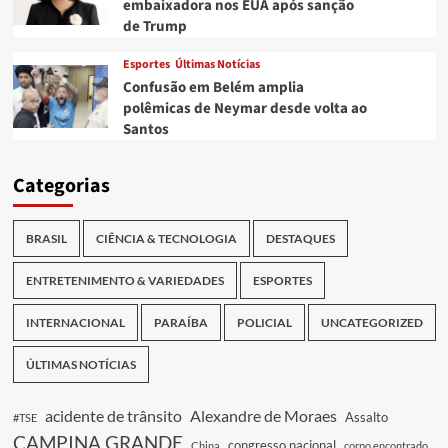
embaixadora nos EUA após sanção
de Trump
Esportes
Últimas Notícias
Confusão em Belém amplia
polêmicas de Neymar desde volta ao
Santos
Categorias
BRASIL
CIÊNCIA & TECNOLOGIA
DESTAQUES
ENTRETENIMENTO & VARIEDADES
ESPORTES
INTERNACIONAL
PARAÍBA
POLICIAL
UNCATEGORIZED
ÚLTIMAS NOTÍCIAS
acidente de trânsito
Alexandre de Moraes
Assalto
#TSE
CAMPINA GRANDE
congresso nacional
China
corpo encontrado