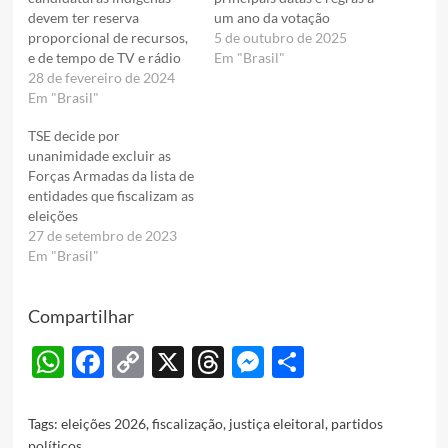
devem ter reserva
um ano da votação
proporcional de recursos,
5 de outubro de 2025
e de tempo de TV e rádio
Em "Brasil"
28 de fevereiro de 2024
Em "Brasil"
TSE decide por
unanimidade excluir as
Forças Armadas da lista de
entidades que fiscalizam as
eleições
27 de setembro de 2023
Em "Brasil"
Compartilhar
WhatsApp
Facebook
Copy
X
Threads
Messenger
Share
Link
Tags:
eleições 2026
,
fiscalização
,
justiça eleitoral
,
partidos
políticos