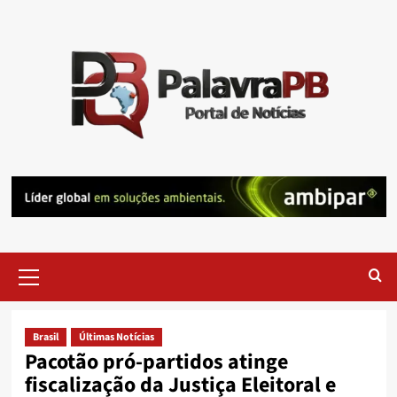
Skip
to
content
Primary
Menu
Brasil
Últimas Notícias
Pacotão pró-partidos atinge
fiscalização da Justiça Eleitoral e