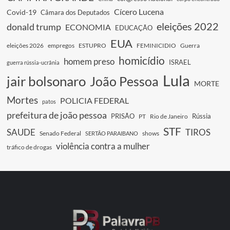
Cícero Lucena
Covid-19
Câmara dos Deputados
eleições 2022
donald trump
ECONOMIA
EDUCAÇÃO
EUA
eleições 2026
empregos
ESTUPRO
FEMINICIDIO
Guerra
homicídio
homem preso
ISRAEL
guerra rússia-ucrânia
Lula
jair bolsonaro
João Pessoa
MORTE
Mortes
POLICIA FEDERAL
patos
prefeitura de joão pessoa
PRISÃO
Rússia
PT
Rio de Janeiro
STF
SAUDE
TIROS
Senado Federal
shows
SERTÃO PARAIBANO
violência contra a mulher
tráfico de drogas