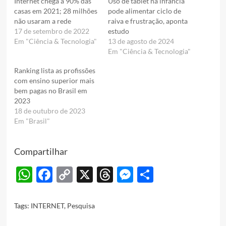
Internet chega a 90% das
Uso de tablet na infância
casas em 2021; 28 milhões
pode alimentar ciclo de
não usaram a rede
raiva e frustração, aponta
17 de setembro de 2022
estudo
Em "Ciência & Tecnologia"
13 de agosto de 2024
Em "Ciência & Tecnologia"
Ranking lista as profissões
com ensino superior mais
bem pagas no Brasil em
2023
18 de outubro de 2023
Em "Brasil"
Compartilhar
WhatsApp
Facebook
Copy
X
Threads
Messenger
Share
Link
Tags:
INTERNET
,
Pesquisa