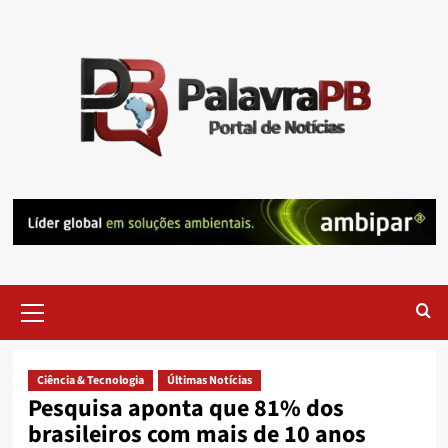
Skip
to
content
Primary
Menu
Ciência & Tecnologia
Últimas Notícias
Pesquisa aponta que 81% dos
brasileiros com mais de 10 anos