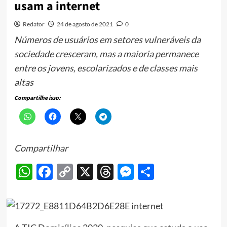
usam a internet
Redator
24 de agosto de 2021
0
Números de usuários em setores vulneráveis da
sociedade cresceram, mas a maioria permanece
entre os jovens, escolarizados e de classes mais
altas
Compartilhe isso:
Compartilhar
WhatsApp
Facebook
Copy
X
Threads
Messenger
Share
Link