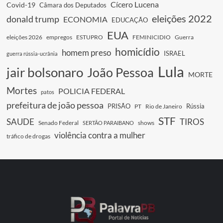
Cícero Lucena
Covid-19
Câmara dos Deputados
eleições 2022
donald trump
ECONOMIA
EDUCAÇÃO
EUA
eleições 2026
empregos
ESTUPRO
FEMINICIDIO
Guerra
homicídio
homem preso
ISRAEL
guerra rússia-ucrânia
Lula
jair bolsonaro
João Pessoa
MORTE
Mortes
POLICIA FEDERAL
patos
prefeitura de joão pessoa
PRISÃO
Rússia
PT
Rio de Janeiro
STF
SAUDE
TIROS
Senado Federal
shows
SERTÃO PARAIBANO
violência contra a mulher
tráfico de drogas