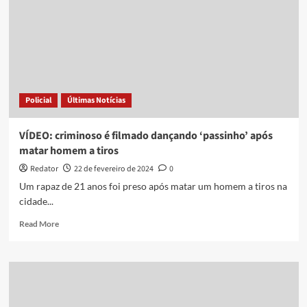
celebra
viralização
e
diz
que
samba
também
Policial
Últimas Notícias
é
diplomacia:
‘Contagioso’
VÍDEO: criminoso é filmado dançando ‘passinho’ após
matar homem a tiros
Redator
22 de fevereiro de 2024
0
Um rapaz de 21 anos foi preso após matar um homem a tiros na
cidade...
Read
Read More
more
about
VÍDEO:
criminoso
é
filmado