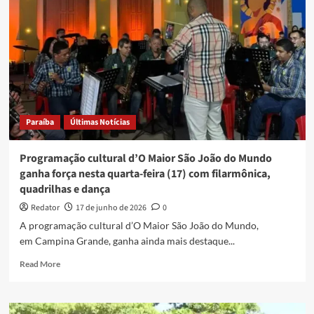
de
Inverno
2026
de
Campina
Grande
tem
Diogo
Nogueira
Paraíba
Últimas Notícias
e
mais
Programação cultural d’O Maior São João do Mundo
ganha força nesta quarta-feira (17) com filarmônica,
quadrilhas e dança
Redator
17 de junho de 2026
0
A programação cultural d’O Maior São João do Mundo,
em Campina Grande, ganha ainda mais destaque...
Read
Read More
more
about
Programação