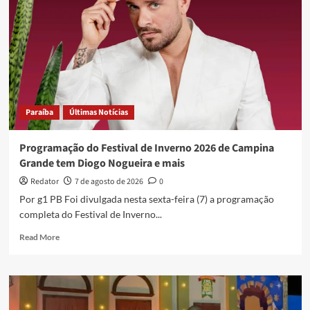
Paraíba
Últimas Notícias
Programação do Festival de Inverno 2026 de Campina
Grande tem Diogo Nogueira e mais
Redator
7 de agosto de 2026
0
Por g1 PB Foi divulgada nesta sexta-feira (7) a programação
completa do Festival de Inverno...
Read
Read More
more
about
Programação
do
Festival