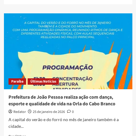
more
about
Ivete
Sangalo
é
denunciada
ao
Ministério
Público
por
dançar
música
com
criança;
Paraíba
Últimas Notícias
entenda
Prefeitura de João Pessoa realiza ação com dança,
esporte e qualidade de vida na Orla do Cabo Branco
Redator
25 de janeiro de 2026
0
A capital do verão e do forró no mês de janeiro também é a
cidade...
Read