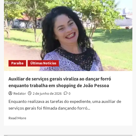
cultural
d’O
Maior
São
João
do
Mundo
ganha
força
nesta
quarta-
Paraíba
Últimas Notícias
feira
(17)
com
Auxiliar de serviços gerais viraliza ao dançar forró
filarmônica,
enquanto trabalha em shopping de João Pessoa
quadrilhas
e
Redator
2 de junho de 2026
0
dança
Enquanto realizava as tarefas do expediente, uma auxiliar de
serviços gerais foi filmada dançando forró...
Read
Read More
more
about
Auxiliar