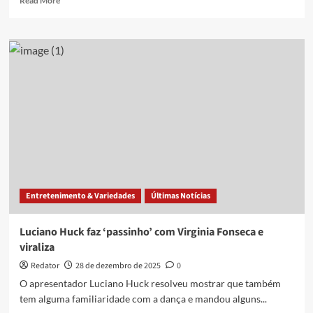
Read More
more
about
Prefeitura
de
João
Pessoa
realiza
ação
com
dança,
esporte
e
qualidade
de
Entretenimento & Variedades
Últimas Notícias
vida
na
Orla
Luciano Huck faz ‘passinho’ com Virginia Fonseca e
do
viraliza
Cabo
Branco
Redator
28 de dezembro de 2025
0
O apresentador Luciano Huck resolveu mostrar que também
tem alguma familiaridade com a dança e mandou alguns...