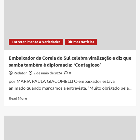
referência
de
artista
latina
Entretenimento & Variedades
Últimas Notícias
Embaixador da Coreia do Sul celebra viralização e diz que
samba também é diplomacia: ‘Contagioso’
Redator
2 de maio de 2024
0
por MARIA PAULA GIACOMELLI O embaixador estava
animado quando marcamos a entrevista. “Muito obrigado pela...
Read
Read More
more
about
Embaixador
da
Coreia
do
Sul