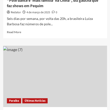
“Pole dance é ‘mais família’ na China”, diz gaúcha que
faz shows em Pequim
Redator
4 de março de 2025
0
Seis dias por semana, por volta das 20h, a brasileira Luiza
Barbosa faz números de pole...
Read
Read More
more
about
“Pole
dance
é
‘mais
família’
na
China”,
diz
gaúcha
que
faz
shows
Paraíba
Últimas Notícias
em
Pequim