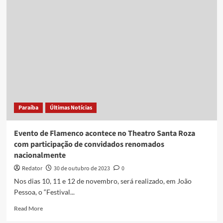
de
João
Pessoa
oferece
aulas
gratuitas
para
quem
deseja
melhorar
condicionamento
Paraíba
Últimas Notícias
físico
em
2024
Evento de Flamenco acontece no Theatro Santa Roza
com participação de convidados renomados
nacionalmente
Redator
30 de outubro de 2023
0
Nos dias 10, 11 e 12 de novembro, será realizado, em João
Pessoa, o “Festival...
Read
Read More
more