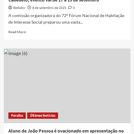
Cabedelo; evento vai de 17 a 19 de setembro
Redator
8 de setembro de 2025
0
A comissão organizadora do 72º Fórum Nacional de Habitação
de Interesse Social preparou uma vasta...
Read
Read More
more
about
Programação
do
72º
Fórum
Nacional
de
Habitação
enaltece
a
cultura
através
da
Paraíba
Últimas Notícias
dança,
música
e
Aluno de João Pessoa é ovacionado em apresentação no
teatro,