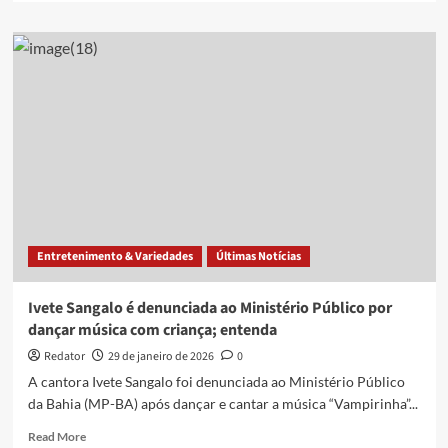
about
Shiloh
Jolie
passa
em
concurso
de
dança
sem
dizer
que
é
filha
Entretenimento & Variedades
Últimas Notícias
de
Angelina
e
Ivete Sangalo é denunciada ao Ministério Público por
Brad
dançar música com criança; entenda
Pitt
Redator
29 de janeiro de 2026
0
A cantora Ivete Sangalo foi denunciada ao Ministério Público
da Bahia (MP-BA) após dançar e cantar a música “Vampirinha”...
Read
Read More