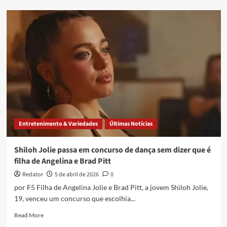
João
Pessoa
oferta
cursos
intensivos
gratuitos
de
dança
em
abril
Entretenimento & Variedades
Últimas Notícias
Shiloh Jolie passa em concurso de dança sem dizer que é
filha de Angelina e Brad Pitt
Redator
5 de abril de 2026
0
por F5 Filha de Angelina Jolie e Brad Pitt, a jovem Shiloh Jolie,
19, venceu um concurso que escolhia...
Read
Read More
more