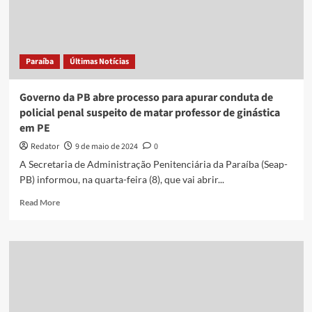
Municipal
de
Dança
e
Paraíba
Últimas Notícias
destaca
reconhecimento
do
Governo da PB abre processo para apurar conduta de
grupo
policial penal suspeito de matar professor de ginástica
para
em PE
a
cultura
Redator
9 de maio de 2024
0
e
A Secretaria de Administração Penitenciária da Paraíba (Seap-
arte
PB) informou, na quarta-feira (8), que vai abrir...
de
João
Read
Read More
Pessoa
more
about
Governo
da
PB
abre
processo
para