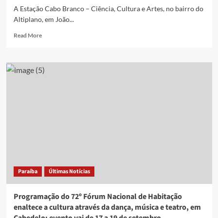
A Estação Cabo Branco – Ciência, Cultura e Artes, no bairro do
Altiplano, em João...
Read
Read More
more
about
Estação
Cabo
Branco,
em
João
Pessoa,
realiza
aulões
de
yoga,
dança
circular
Paraíba
Últimas Notícias
e
diversas
exposições
Programação do 72º Fórum Nacional de Habitação
enaltece a cultura através da dança, música e teatro, em