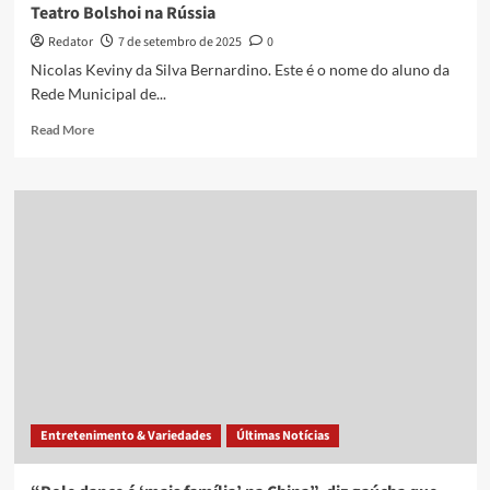
Teatro Bolshoi na Rússia
em
Cabedelo;
Redator
7 de setembro de 2025
0
evento
Nicolas Keviny da Silva Bernardino. Este é o nome do aluno da
vai
Rede Municipal de...
de
17
Read
Read More
a
more
19
about
de
Aluno
setembro
de
João
Pessoa
é
ovacionado
em
apresentação
no
Teatro
Bolshoi
na
Entretenimento & Variedades
Últimas Notícias
Rússia