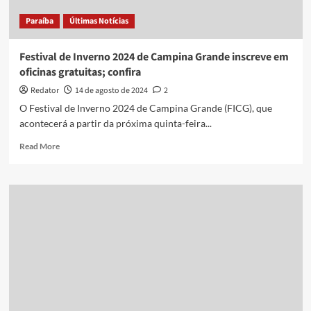
que
Paraíba
Últimas Notícias
morreu
após
cair
Festival de Inverno 2024 de Campina Grande inscreve em
de
oficinas gratuitas; confira
carro
em
Redator
14 de agosto de 2024
2
movimento
O Festival de Inverno 2024 de Campina Grande (FICG), que
já
acontecerá a partir da próxima quinta-feira...
mencionava
atitudes
Read
Read More
arriscadas
more
em
about
áudio
Festival
de
Inverno
2024
de
Campina
Grande
inscreve
em
oficinas