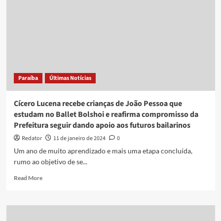
dançando
‘passinho’
após
matar
homem
a
tiros
Paraíba
Últimas Notícias
Cícero Lucena recebe crianças de João Pessoa que
estudam no Ballet Bolshoi e reafirma compromisso da
Prefeitura seguir dando apoio aos futuros bailarinos
Redator
11 de janeiro de 2024
0
Um ano de muito aprendizado e mais uma etapa concluída,
rumo ao objetivo de se...
Read
Read More
more
about
Cícero
Lucena