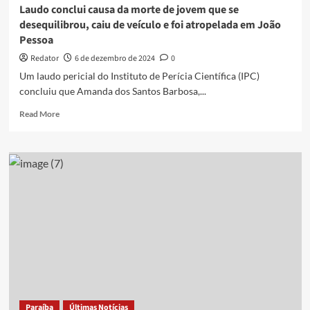
Laudo conclui causa da morte de jovem que se
desequilibrou, caiu de veículo e foi atropelada em João
Pessoa
Redator
6 de dezembro de 2024
0
Um laudo pericial do Instituto de Perícia Científica (IPC)
concluiu que Amanda dos Santos Barbosa,...
Read
Read More
more
about
Laudo
conclui
causa
da
morte
de
jovem
que
se
desequilibrou,
caiu
de
Paraíba
Últimas Notícias
veículo