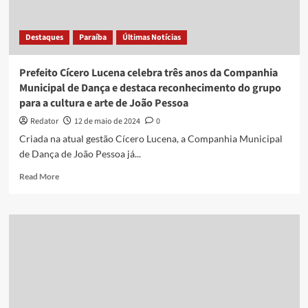
forró
com
Destaques
Paraíba
Últimas Notícias
boneca
Prefeito Cícero Lucena celebra três anos da Companhia
Municipal de Dança e destaca reconhecimento do grupo
para a cultura e arte de João Pessoa
Redator
12 de maio de 2024
0
Criada na atual gestão Cícero Lucena, a Companhia Municipal
de Dança de João Pessoa já...
Read
Read More
more
about
Prefeito
Cícero
Lucena
celebra
três
anos
da
Companhia