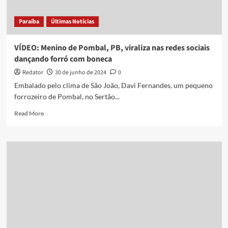
gratuitas;
confira
Paraíba
Últimas Notícias
VÍDEO: Menino de Pombal, PB, viraliza nas redes sociais
dançando forró com boneca
Redator
30 de junho de 2024
0
Embalado pelo clima de São João, Davi Fernandes, um pequeno
forrozeiro de Pombal, no Sertão...
Read
Read More
more
about
VÍDEO:
Menino
de
Pombal,
PB,
viraliza
nas
redes
sociais
dançando