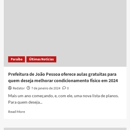
em
‘baile
da
saudade’
após
passar
mal
enquanto
dançava
Paraíba
Últimas Notícias
Prefeitura de João Pessoa oferece aulas gratuitas para
quem deseja melhorar condicionamento físico em 2024
Redator
7 de janeiro de 2024
0
Mais um ano começando, e, com ele, uma nova lista de planos.
Para quem deseja...
Read
Read More
more
about
Prefeitura