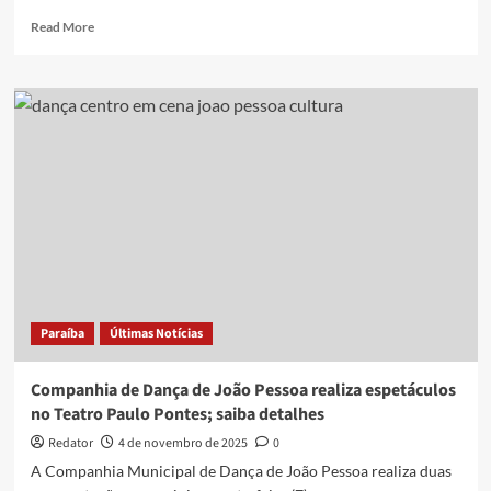
Read
Read More
more
about
Wagner
Moura
samba
durante
entrevista
e
encanta
apresentadora:
“Sexy”
Paraíba
Últimas Notícias
Companhia de Dança de João Pessoa realiza espetáculos
no Teatro Paulo Pontes; saiba detalhes
Redator
4 de novembro de 2025
0
A Companhia Municipal de Dança de João Pessoa realiza duas