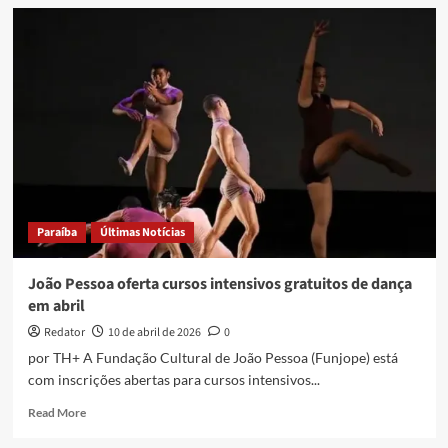
Estação
Cabo
Branco
promove
encontro
de
danças
circulares
dentro
do
projeto
‘Alma
Paraíba
Últimas Notícias
Feminina’
João Pessoa oferta cursos intensivos gratuitos de dança
em abril
Redator
10 de abril de 2026
0
por TH+ A Fundação Cultural de João Pessoa (Funjope) está
com inscrições abertas para cursos intensivos...
Read
Read More
more
about