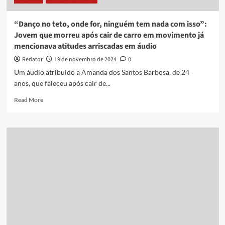
e
foi
“Danço no teto, onde for, ninguém tem nada com isso”:
atropelada
Jovem que morreu após cair de carro em movimento já
em
mencionava atitudes arriscadas em áudio
João
Pessoa
Redator
19 de novembro de 2024
0
Um áudio atribuído a Amanda dos Santos Barbosa, de 24
anos, que faleceu após cair de...
Read
Read More
more
about
“Danço
no
teto,
onde
for,
ninguém
tem
nada
com
isso”:
Jovem