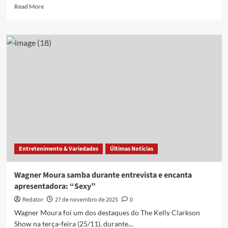
Read
Read More
more
about
Luciano
Huck
faz
‘passinho’
com
Virginia
Fonseca
e
viraliza
Entretenimento & Variedades
Últimas Notícias
Wagner Moura samba durante entrevista e encanta
apresentadora: “Sexy”
Redator
27 de novembro de 2025
0
Wagner Moura foi um dos destaques do The Kelly Clarkson
Show na terça-feira (25/11), durante...