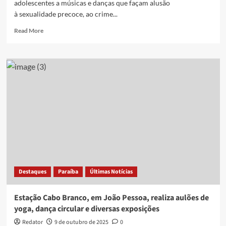
adolescentes a músicas e danças que façam alusão
à sexualidade precoce, ao crime...
Read
Read More
more
about
João
Pessoa
sanciona
lei
que
proíbe
danças
e
músicas
com
conteúdos
sexualizados
Destaques
Paraíba
Últimas Notícias
em
escolas
Estação Cabo Branco, em João Pessoa, realiza aulões de
yoga, dança circular e diversas exposições
Redator
9 de outubro de 2025
0