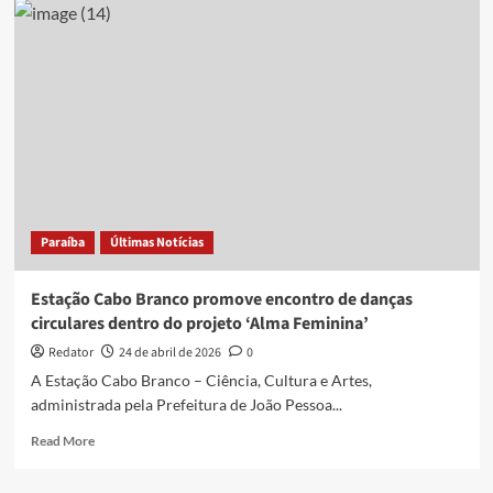
de
serviços
gerais
viraliza
ao
dançar
forró
enquanto
trabalha
em
shopping
Paraíba
Últimas Notícias
de
João
Pessoa
Estação Cabo Branco promove encontro de danças
circulares dentro do projeto ‘Alma Feminina’
Redator
24 de abril de 2026
0
A Estação Cabo Branco – Ciência, Cultura e Artes,
administrada pela Prefeitura de João Pessoa...
Read
Read More
more
about