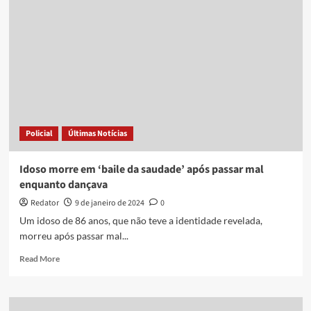
recebe
crianças
de
João
Pessoa
que
estudam
no
Ballet
Bolshoi
Policial
Últimas Notícias
e
reafirma
compromisso
Idoso morre em ‘baile da saudade’ após passar mal
da
enquanto dançava
Prefeitura
seguir
Redator
9 de janeiro de 2024
0
dando
Um idoso de 86 anos, que não teve a identidade revelada,
apoio
morreu após passar mal...
aos
futuros
Read
Read More
bailarinos
more
about
Idoso
morre