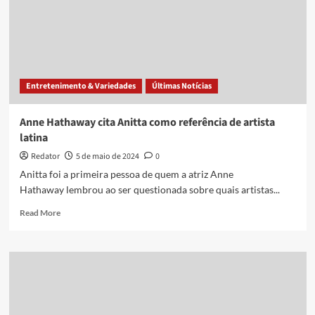
apurar
conduta
de
policial
penal
suspeito
Entretenimento & Variedades
Últimas Notícias
de
matar
professor
Anne Hathaway cita Anitta como referência de artista
de
latina
ginástica
em
Redator
5 de maio de 2024
0
PE
Anitta foi a primeira pessoa de quem a atriz Anne
Hathaway lembrou ao ser questionada sobre quais artistas...
Read
Read More
more
about
Anne
Hathaway
cita
Anitta
como