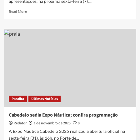
apresentações, na próxima sexta-feira (7),...
Read
Read More
more
about
Companhia
de
Dança
de
João
Pessoa
realiza
espetáculos
no
Teatro
Paulo
Pontes;
Paraíba
Últimas Notícias
saiba
detalhes
Cabedelo sedia Expo Náutica; confira programação
Redator
1 de novembro de 2025
0
A Expo Náutica Cabedelo 2025 realizou a abertura oficial na
sexta-feira (31), às 16h, no Forte de...