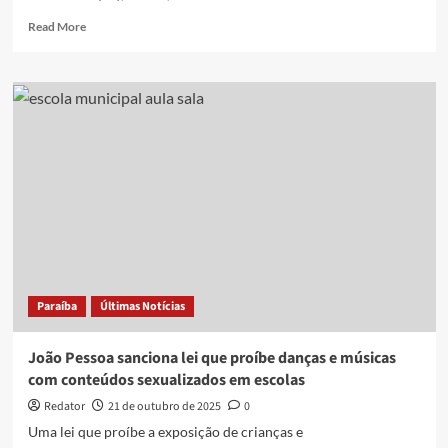
Read
Read More
more
about
Cabedelo
sedia
Expo
Náutica;
confira
programação
Paraíba
Últimas Notícias
João Pessoa sanciona lei que proíbe danças e músicas
com conteúdos sexualizados em escolas
Redator
21 de outubro de 2025
0
Uma lei que proíbe a exposição de crianças e