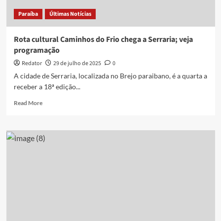
de
Paraíba
Últimas Notícias
João
Pessoa
Rota cultural Caminhos do Frio chega a Serraria; veja
programação
Redator
29 de julho de 2025
0
A cidade de Serraria, localizada no Brejo paraibano, é a quarta a
receber a 18ª edição...
Read
Read More
more
about
Rota
cultural
Caminhos
do
Frio
chega
a
Serraria;
veja
programação