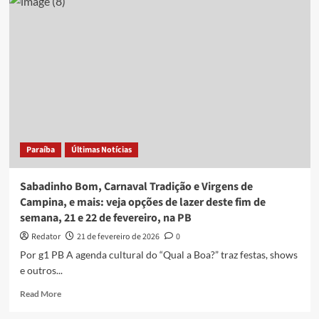
Diamba,
J4mpa
e
mais:
veja
opções
de
lazer
deste
fim
de
Paraíba
Últimas Notícias
semana,
28
de
Sabadinho Bom, Carnaval Tradição e Virgens de
fevereiro
Campina, e mais: veja opções de lazer deste fim de
e
semana, 21 e 22 de fevereiro, na PB
1º
de
Redator
21 de fevereiro de 2026
0
março,
Por g1 PB A agenda cultural do “Qual a Boa?” traz festas, shows
na
e outros...
PB
Read
Read More
more
about