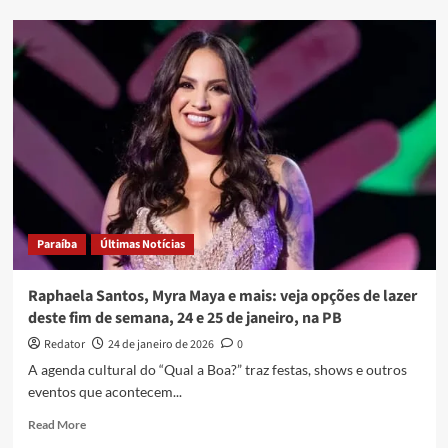
Sabadinho
Bom,
Carnaval
Tradição
e
Virgens
de
Campina,
e
mais:
veja
opções
Paraíba
Últimas Notícias
de
lazer
deste
Raphaela Santos, Myra Maya e mais: veja opções de lazer
fim
deste fim de semana, 24 e 25 de janeiro, na PB
de
semana,
Redator
24 de janeiro de 2026
0
21
A agenda cultural do “Qual a Boa?” traz festas, shows e outros
e
eventos que acontecem...
22
de
Read
Read More
fevereiro,
more