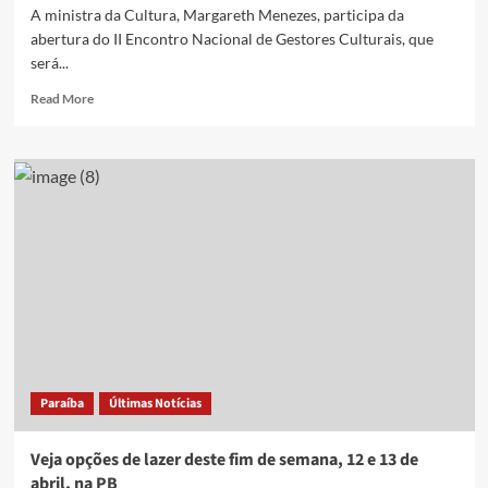
27
A ministra da Cultura, Margareth Menezes, participa da
de
abertura do II Encontro Nacional de Gestores Culturais, que
abril,
será...
na
PB
Read
Read More
more
about
Ministra
da
Cultura
participa
do
II
Encontro
Nacional
de
Gestores
Culturais
na
Paraíba
Últimas Notícias
Paraíba;
saiba
quando
Veja opções de lazer deste fim de semana, 12 e 13 de
abril, na PB