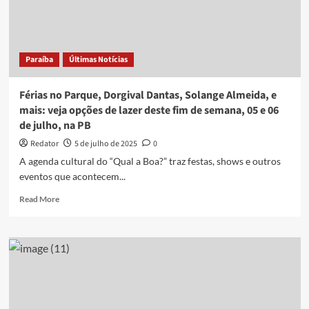
Pessoa;
saiba
detalhes
Paraíba
Últimas Notícias
Férias no Parque, Dorgival Dantas, Solange Almeida, e
mais: veja opções de lazer deste fim de semana, 05 e 06
de julho, na PB
Redator
5 de julho de 2025
0
A agenda cultural do “Qual a Boa?” traz festas, shows e outros
eventos que acontecem...
Read
Read More
more
about
Férias
no
Parque,
Dorgival
Dantas,
Solange