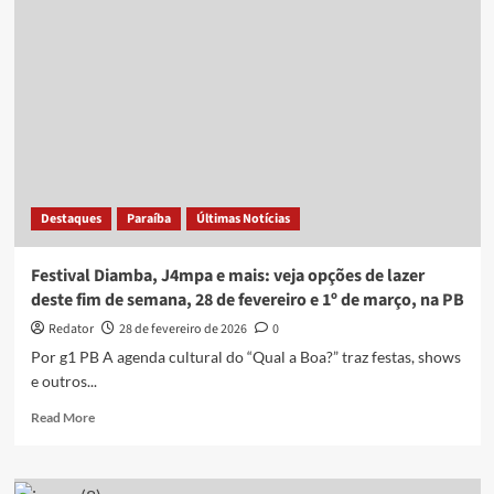
de
lazer
deste
fim
de
semana,
25
e
26
de
Destaques
Paraíba
Últimas Notícias
abril,
na
PB
Festival Diamba, J4mpa e mais: veja opções de lazer
deste fim de semana, 28 de fevereiro e 1º de março, na PB
Redator
28 de fevereiro de 2026
0
Por g1 PB A agenda cultural do “Qual a Boa?” traz festas, shows
e outros...
Read
Read More
more
about
Festival