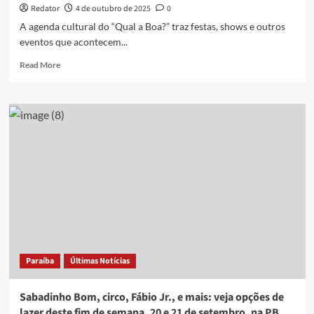
e
Redator
4 de outubro de 2025
0
23
A agenda cultural do “Qual a Boa?” traz festas, shows e outros
de
eventos que acontecem...
novembro,
na
Read
Read More
PB
more
about
SuperCon,
TaperoArte,
Rodrigo
Marques,
e
mais:
veja
opções
de
lazer
deste
fim
Paraíba
Últimas Notícias
de
semana,
04
Sabadinho Bom, circo, Fábio Jr., e mais: veja opções de
e
lazer deste fim de semana, 20 e 21 de setembro, na PB