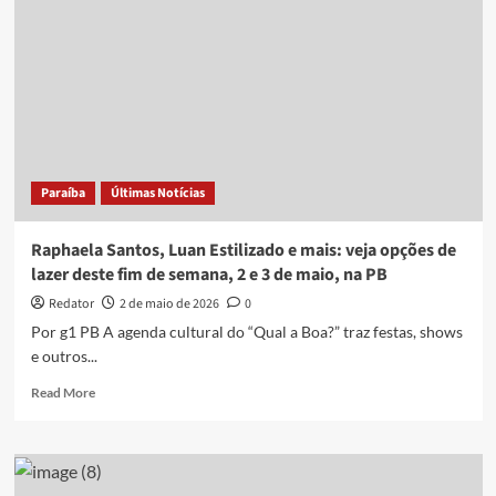
e
mais:
veja
opções
de
lazer
deste
fim
de
Paraíba
Últimas Notícias
semana,
30
e
Raphaela Santos, Luan Estilizado e mais: veja opções de
31
lazer deste fim de semana, 2 e 3 de maio, na PB
de
maio,
Redator
2 de maio de 2026
0
na
Por g1 PB A agenda cultural do “Qual a Boa?” traz festas, shows
PB
e outros...
Read
Read More
more
about
Raphaela
Santos,
Luan