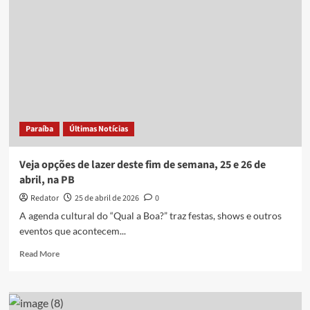
Estilizado
e
mais:
veja
opções
de
lazer
deste
fim
Paraíba
Últimas Notícias
de
semana,
2
Veja opções de lazer deste fim de semana, 25 e 26 de
e
abril, na PB
3
de
Redator
25 de abril de 2026
0
maio,
A agenda cultural do “Qual a Boa?” traz festas, shows e outros
na
eventos que acontecem...
PB
Read
Read More
more
about
Veja
opções