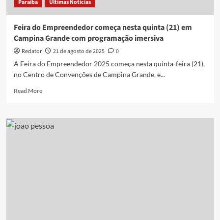
Paraíba
Últimas Notícias
deste
fim
de
Feira do Empreendedor começa nesta quinta (21) em
semana,
Campina Grande com programação imersiva
23
e
Redator
21 de agosto de 2025
0
24
A Feira do Empreendedor 2025 começa nesta quinta-feira (21),
de
no Centro de Convenções de Campina Grande, e...
agosto,
na
Read
Read More
PB
more
about
Feira
do
Empreendedor
começa
nesta
quinta
(21)
em
Campina
Grande
com
programação