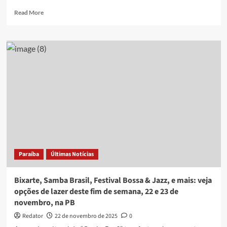
Read
Read More
more
about
Frei
Gilson,
Seu
Desejo
e
mais:
veja
opções
de
lazer
deste
fim
Paraíba
Últimas Notícias
de
semana,
27
Bixarte, Samba Brasil, Festival Bossa & Jazz, e mais: veja
e
opções de lazer deste fim de semana, 22 e 23 de
28
novembro, na PB
de
dezembro,
Redator
22 de novembro de 2025
0
na