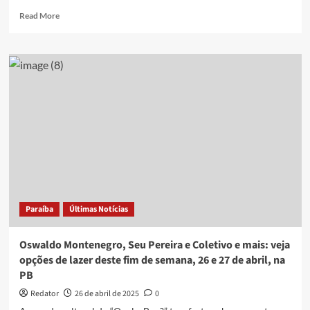
maio,
Read
Read More
na
more
PB
about
Veja
opções
de
lazer
deste
fim
de
semana,
03
e
04
de
Paraíba
Últimas Notícias
maio,
na
PB
Oswaldo Montenegro, Seu Pereira e Coletivo e mais: veja
opções de lazer deste fim de semana, 26 e 27 de abril, na
PB
Redator
26 de abril de 2025
0