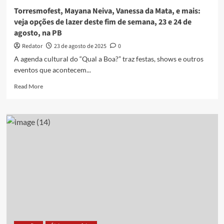
de
Torresmofest, Mayana Neiva, Vanessa da Mata, e mais:
semana,
veja opções de lazer deste fim de semana, 23 e 24 de
6
agosto, na PB
e
7
Redator
23 de agosto de 2025
0
de
A agenda cultural do “Qual a Boa?” traz festas, shows e outros
setembro,
eventos que acontecem...
na
PB
Read
Read More
more
about
Torresmofest,
Mayana
Neiva,
Vanessa
da
Mata,
e
mais:
veja
opções
de
lazer