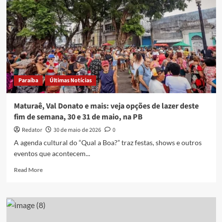
Paraíba
Últimas Notícias
Maturaê, Val Donato e mais: veja opções de lazer deste
fim de semana, 30 e 31 de maio, na PB
Redator
30 de maio de 2026
0
A agenda cultural do “Qual a Boa?” traz festas, shows e outros
eventos que acontecem...
Read
Read More
more
about
Maturaê,
Val
Donato