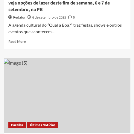
veja opções de lazer deste fim de semana, 6 e 7 de
e
setembro, na PB
21
de
Redator
6 de setembro de 2025
0
setembro,
A agenda cultural do “Qual a Boa?” traz festas, shows e outros
na
eventos que acontecem...
PB
Read
Read More
more
about
Sabadinho
Bom,
Humberto
Gessinger,
Cine
Miau,
e
mais:
veja
opções
de
lazer
Paraíba
Últimas Notícias
deste
fim