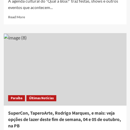
A agenda cultural do “Qual a Boa?” traz festas, shows e outros
PB
eventos que acontecem...
Read
Read More
more
about
Bixarte,
Samba
Brasil,
Festival
Bossa
&
Jazz,
e
mais:
veja
opções
de
Paraíba
Últimas Notícias
lazer
deste
fim
SuperCon, TaperoArte, Rodrigo Marques, e mais: veja
de
opções de lazer deste fim de semana, 04 e 05 de outubro,
semana,
na PB
22