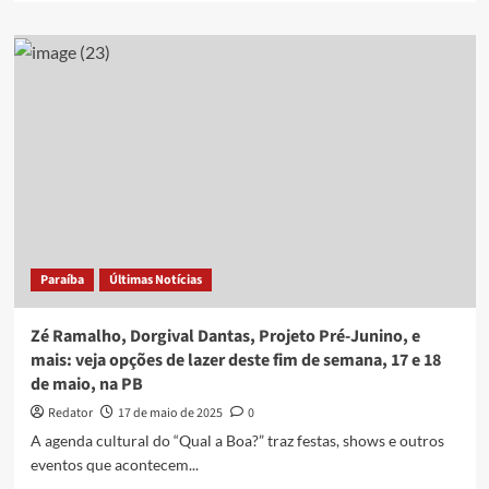
about
Projeto
Pré-
Junino,
Festival
de
Quadrilhas,
Festival
de
Inverno,
e
mais:
veja
Paraíba
Últimas Notícias
opções
de
lazer
Zé Ramalho, Dorgival Dantas, Projeto Pré-Junino, e
deste
mais: veja opções de lazer deste fim de semana, 17 e 18
fim
de maio, na PB
de
semana,
Redator
17 de maio de 2025
0
24
A agenda cultural do “Qual a Boa?” traz festas, shows e outros
e
eventos que acontecem...
25