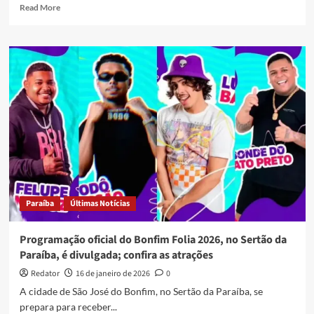
Read
Read More
more
about
Xand
Avião,
Sorriso
Maroto,
Exposição
Van
Gogh
e
mais:
veja
opções
de
Paraíba
Últimas Notícias
lazer
deste
fim
Programação oficial do Bonfim Folia 2026, no Sertão da
de
Paraíba, é divulgada; confira as atrações
semana,
17
Redator
16 de janeiro de 2026
0
e
A cidade de São José do Bonfim, no Sertão da Paraíba, se
18
prepara para receber...
de