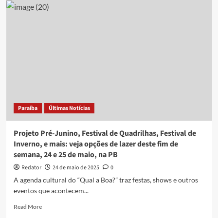
José,
Bell
Marques,
Festival
de
Quadrilhas,
e
mais:
veja
opções
de
Paraíba
Últimas Notícias
lazer
deste
fim
Projeto Pré-Junino, Festival de Quadrilhas, Festival de
de
Inverno, e mais: veja opções de lazer deste fim de
semana,
semana, 24 e 25 de maio, na PB
14
e
Redator
24 de maio de 2025
0
15
A agenda cultural do “Qual a Boa?” traz festas, shows e outros
de
eventos que acontecem...
junho,
na
Read
Read More
PB
more