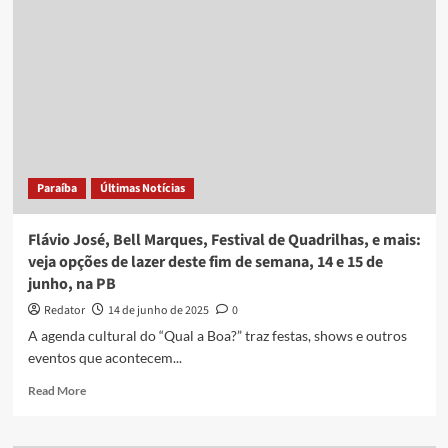
Brasil,
Elba
Ramalho,
Zezé
di
Camargo,
e
mais:
veja
opções
Paraíba
Últimas Notícias
de
lazer
deste
Flávio José, Bell Marques, Festival de Quadrilhas, e mais:
fim
veja opções de lazer deste fim de semana, 14 e 15 de
de
junho, na PB
semana,
21
Redator
14 de junho de 2025
0
e
A agenda cultural do “Qual a Boa?” traz festas, shows e outros
22
eventos que acontecem...
de
junho,
Read
Read More
na
more
PB
about
Flávio