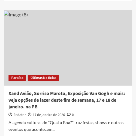
na
about
PB
Raphaela
Santos,
Myra
Maya
e
mais:
veja
opções
de
lazer
deste
fim
Paraíba
Últimas Notícias
de
semana,
24
Xand Avião, Sorriso Maroto, Exposição Van Gogh e mais:
e
veja opções de lazer deste fim de semana, 17 e 18 de
25
janeiro, na PB
de
janeiro,
Redator
17 de janeiro de 2026
0
na
A agenda cultural do “Qual a Boa?” traz festas, shows e outros
PB
eventos que acontecem...