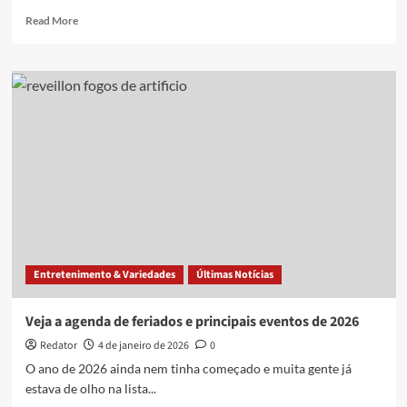
janeiro,
Read
Read More
na
more
PB
about
Programação
oficial
do
Bonfim
Folia
2026,
no
Sertão
da
Paraíba,
é
divulgada;
Entretenimento & Variedades
Últimas Notícias
confira
as
atrações
Veja a agenda de feriados e principais eventos de 2026
Redator
4 de janeiro de 2026
0
O ano de 2026 ainda nem tinha começado e muita gente já
estava de olho na lista...