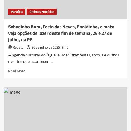
Paraíba
Últimas Notícias
Sabadinho Bom, Festa das Neves, Enaldinho, e mais:
veja opções de lazer deste fim de semana, 26 e 27 de
julho, na PB
Redator
26 de julho de 2025
0
A agenda cultural do “Qual a Boa?” traz festas, shows e outros
eventos que acontecem...
Read
Read More
more
about
Sabadinho
Bom,
Festa
das
Neves,
Enaldinho,
e
mais: