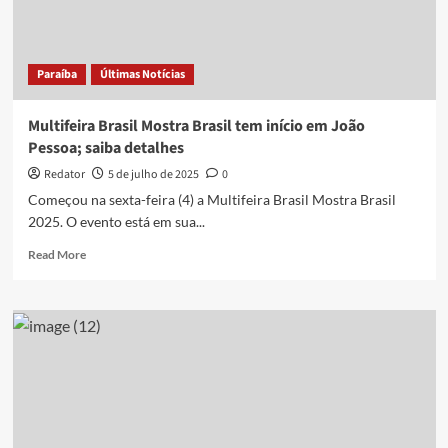
veja
opções
de
lazer
Paraíba
Últimas Notícias
deste
fim
de
Multifeira Brasil Mostra Brasil tem início em João
semana,
Pessoa; saiba detalhes
26
e
Redator
5 de julho de 2025
0
27
Começou na sexta-feira (4) a Multifeira Brasil Mostra Brasil
de
2025. O evento está em sua...
julho,
na
Read
Read More
PB
more
about
Multifeira
Brasil
Mostra
Brasil
tem
início
em
João