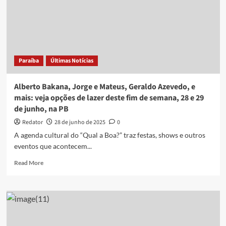
Almeida,
e
mais:
veja
opções
de
Paraíba
Últimas Notícias
lazer
deste
fim
Alberto Bakana, Jorge e Mateus, Geraldo Azevedo, e
de
mais: veja opções de lazer deste fim de semana, 28 e 29
semana,
de junho, na PB
05
e
Redator
28 de junho de 2025
0
06
A agenda cultural do “Qual a Boa?” traz festas, shows e outros
de
eventos que acontecem...
julho,
na
Read
Read More
PB
more
about
Alberto
Bakana,
Jorge
e