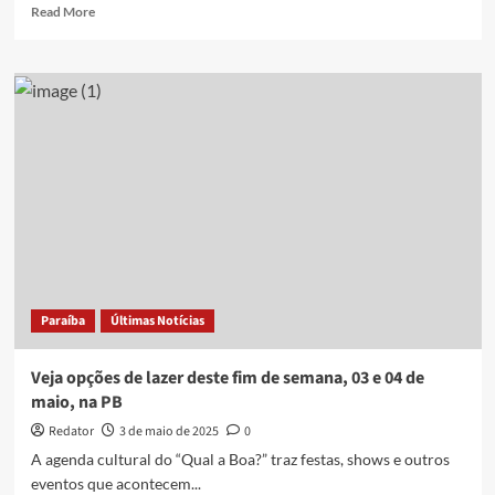
de
Read
Read More
maio,
more
na
about
PB
Zé
Ramalho,
Dorgival
Dantas,
Projeto
Pré-
Junino,
e
mais:
veja
opções
de
Paraíba
Últimas Notícias
lazer
deste
fim
Veja opções de lazer deste fim de semana, 03 e 04 de
de
maio, na PB
semana,
17
Redator
3 de maio de 2025
0
e
A agenda cultural do “Qual a Boa?” traz festas, shows e outros
18
eventos que acontecem...
de