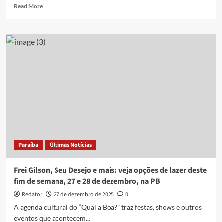
Read
Read More
more
about
Veja
a
agenda
de
feriados
e
principais
eventos
de
2026
Paraíba
Últimas Notícias
Frei Gilson, Seu Desejo e mais: veja opções de lazer deste
fim de semana, 27 e 28 de dezembro, na PB
Redator
27 de dezembro de 2025
0
A agenda cultural do “Qual a Boa?” traz festas, shows e outros
eventos que acontecem...