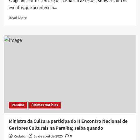
A agenda cultural do “Qual a Boa?” traz festas, shows e outros
eventos que acontecem...
Read
Read More
more
about
Oswaldo
Montenegro,
Seu
Pereira
e
Coletivo
e
mais:
veja
opções
de
lazer
Paraíba
Últimas Notícias
deste
fim
de
Ministra da Cultura participa do II Encontro Nacional de
semana,
Gestores Culturais na Paraíba; saiba quando
26
e
Redator
18 de abril de 2025
0