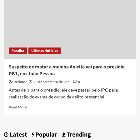
Paraíba
Últimas Notícias
Suspeito de matar a menina Anielle vai para o presídio
PB1, em João Pessoa
Redator
10 de setembro de 2021
0
Antes de ir para o presídio, ele deve passar pelo IPC para
realização de exame de corpo de delito presencial.
Read
Read More
more
about
Suspeito
de
Latest
Popular
Trending
matar