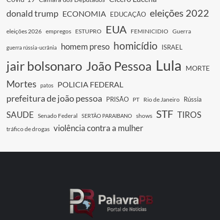
eleições 2022
donald trump
ECONOMIA
EDUCAÇÃO
EUA
eleições 2026
empregos
ESTUPRO
FEMINICIDIO
Guerra
homicídio
homem preso
ISRAEL
guerra rússia-ucrânia
Lula
jair bolsonaro
João Pessoa
MORTE
Mortes
POLICIA FEDERAL
patos
prefeitura de joão pessoa
PRISÃO
Rússia
PT
Rio de Janeiro
STF
SAUDE
TIROS
Senado Federal
shows
SERTÃO PARAIBANO
violência contra a mulher
tráfico de drogas