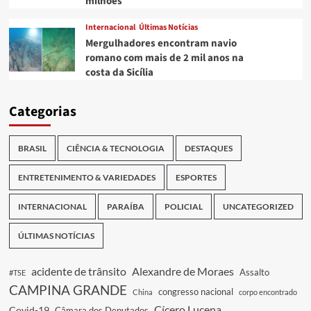
milhões
Internacional
Últimas Notícias
Mergulhadores encontram navio
romano com mais de 2 mil anos na
costa da Sicília
Categorias
BRASIL
CIÊNCIA & TECNOLOGIA
DESTAQUES
ENTRETENIMENTO & VARIEDADES
ESPORTES
INTERNACIONAL
PARAÍBA
POLICIAL
UNCATEGORIZED
ÚLTIMAS NOTÍCIAS
acidente de trânsito
Alexandre de Moraes
Assalto
#TSE
CAMPINA GRANDE
congresso nacional
China
corpo encontrado
Cícero Lucena
Covid-19
Câmara dos Deputados