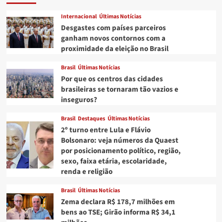
a
menina
Internacional
Últimas Notícias
Anielle
Desgastes com países parceiros
vai
ganham novos contornos com a
para
proximidade da eleição no Brasil
o
presídio
Brasil
Últimas Notícias
PB1,
Por que os centros das cidades
em
João
brasileiras se tornaram tão vazios e
Pessoa
inseguros?
Brasil
Destaques
Últimas Notícias
2º turno entre Lula e Flávio
Bolsonaro: veja números da Quaest
por posicionamento político, região,
sexo, faixa etária, escolaridade,
renda e religião
Brasil
Últimas Notícias
Zema declara R$ 178,7 milhões em
bens ao TSE; Girão informa R$ 34,1