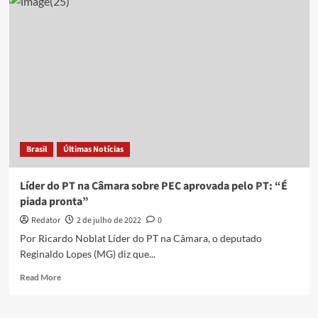
econômica
deve
ser
anunciada
nos
próximos
dias
Brasil
Últimas Notícias
Líder do PT na Câmara sobre PEC aprovada pelo PT: “É
piada pronta”
Redator
2 de julho de 2022
0
Por Ricardo Noblat Líder do PT na Câmara, o deputado
Reginaldo Lopes (MG) diz que...
Read
Read More
more
about
Líder