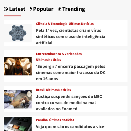
do
Latest
Popular
Trending
PT
na
Câmara
Ciência & Tecnologia
Últimas Notícias
sobre
Pela 1ª vez, cientistas criam vírus
PEC
sintéticos com o uso de inteligência
aprovada
artificial
pelo
PT:
Entretenimento & Variedades
“É
Últimas Notícias
piada
pronta”
‘Supergirl’ encerra passagem pelos
cinemas como maior fracasso da DC
em 16 anos
Brasil
Últimas Notícias
Justiça suspende sanções do MEC
contra cursos de medicina mal
avaliados no Enamed
Paraíba
Últimas Notícias
Veja quem são os candidatos a vice-