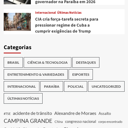
governador na Paraíba em 2026
Internacional
Últimas Notícias
CIA cria força-tarefa secreta para
pressionar regime de Cuba a
cumprir exigências de Trump
Categorias
BRASIL
CIÊNCIA & TECNOLOGIA
DESTAQUES
ENTRETENIMENTO & VARIEDADES
ESPORTES
INTERNACIONAL
PARAÍBA
POLICIAL
UNCATEGORIZED
ÚLTIMAS NOTÍCIAS
acidente de trânsito
Alexandre de Moraes
Assalto
#TSE
CAMPINA GRANDE
congresso nacional
China
corpo encontrado