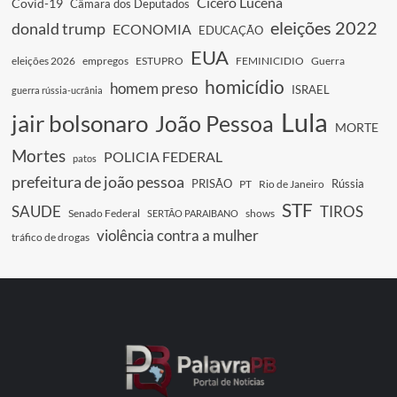
Cícero Lucena
Covid-19
Câmara dos Deputados
eleições 2022
donald trump
ECONOMIA
EDUCAÇÃO
EUA
eleições 2026
empregos
ESTUPRO
FEMINICIDIO
Guerra
homicídio
homem preso
ISRAEL
guerra rússia-ucrânia
Lula
jair bolsonaro
João Pessoa
MORTE
Mortes
POLICIA FEDERAL
patos
prefeitura de joão pessoa
PRISÃO
Rússia
PT
Rio de Janeiro
STF
SAUDE
TIROS
Senado Federal
shows
SERTÃO PARAIBANO
violência contra a mulher
tráfico de drogas