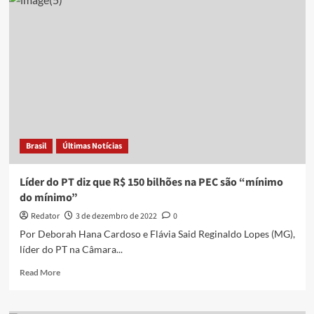
da
reforma
tributária
discute
alíquota
de
exceção
para
cinco
setores
Brasil
Últimas Notícias
Líder do PT diz que R$ 150 bilhões na PEC são “mínimo
do mínimo”
Redator
3 de dezembro de 2022
0
Por Deborah Hana Cardoso e Flávia Said Reginaldo Lopes (MG),
líder do PT na Câmara...
Read
Read More
more
about
Líder