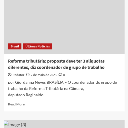
Brasil
Últimas Notícias
Reforma tributária: proposta deve ter 3 alíquotas
diferentes, diz coordenador de grupo de trabalho
Redator
7 de maio de 2023
0
por Giordanna Neves BRASÍLIA – O coordenador do grupo de
trabalho da Reforma Tributária na Câmara,
deputado Reginaldo...
Read
Read More
more
about
Reforma
tributária: