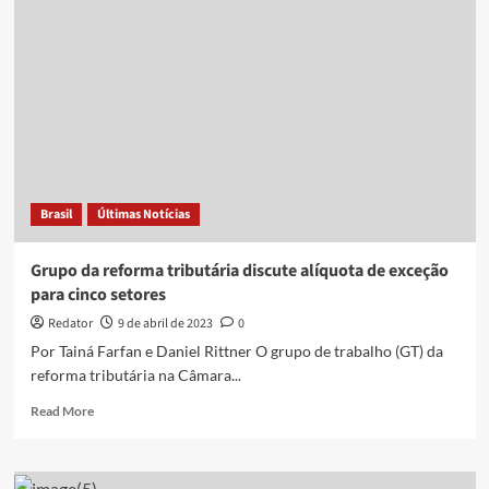
proposta
deve
ter
3
alíquotas
diferentes,
diz
coordenador
de
grupo
Brasil
Últimas Notícias
de
trabalho
Grupo da reforma tributária discute alíquota de exceção
para cinco setores
Redator
9 de abril de 2023
0
Por Tainá Farfan e Daniel Rittner O grupo de trabalho (GT) da
reforma tributária na Câmara...
Read
Read More
more
about
Grupo