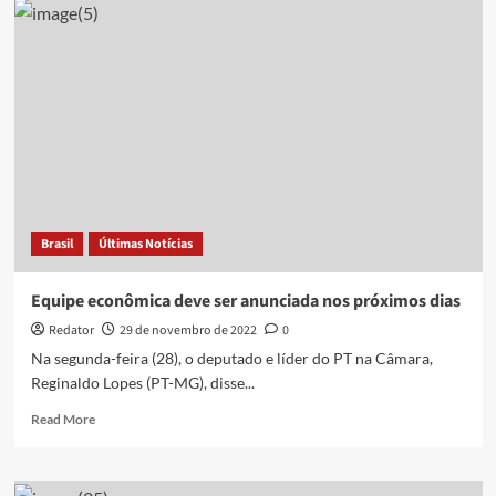
do
PT
diz
que
R$
150
bilhões
na
PEC
são
“mínimo
Brasil
Últimas Notícias
do
mínimo”
Equipe econômica deve ser anunciada nos próximos dias
Redator
29 de novembro de 2022
0
Na segunda-feira (28), o deputado e líder do PT na Câmara,
Reginaldo Lopes (PT-MG), disse...
Read
Read More
more
about
Equipe