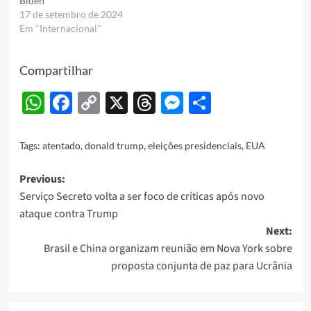
Biden
17 de setembro de 2024
Em "Internacional"
Compartilhar
WhatsApp
Facebook
Copy
X
Threads
Messenger
Share
Link
Tags:
atentado
,
donald trump
,
eleições presidenciais
,
EUA
Post
Previous:
Serviço Secreto volta a ser foco de críticas após novo
navigation
ataque contra Trump
Next:
Brasil e China organizam reunião em Nova York sobre
proposta conjunta de paz para Ucrânia