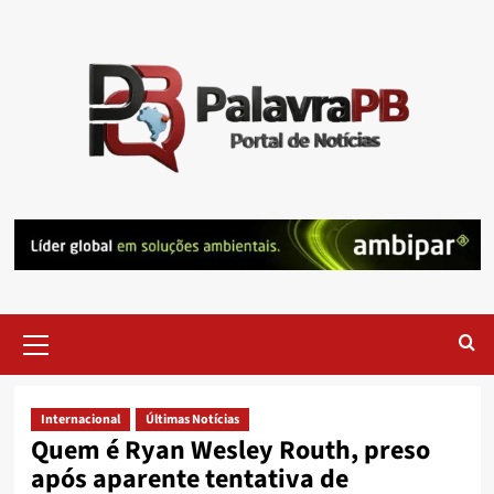
Skip
to
content
Primary
Menu
Internacional
Últimas Notícias
Quem é Ryan Wesley Routh, preso
após aparente tentativa de