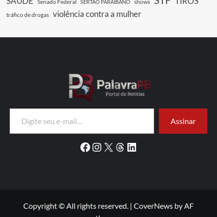
SAUDE
TIROS
Senado Federal
shows
SERTÃO PARAIBANO
violência contra a mulher
tráfico de drogas
Digite seu e-mail…
Assinar
Facebook
Instagram
X
Threads
LinkedIn
Copyright © All rights reserved.
|
CoverNews
by AF