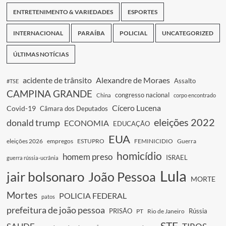
ENTRETENIMENTO & VARIEDADES
ESPORTES
INTERNACIONAL
PARAÍBA
POLICIAL
UNCATEGORIZED
ÚLTIMAS NOTÍCIAS
acidente de trânsito
Alexandre de Moraes
Assalto
#TSE
CAMPINA GRANDE
congresso nacional
China
corpo encontrado
Cícero Lucena
Covid-19
Câmara dos Deputados
eleições 2022
donald trump
ECONOMIA
EDUCAÇÃO
EUA
eleições 2026
empregos
ESTUPRO
FEMINICIDIO
Guerra
homicídio
homem preso
ISRAEL
guerra rússia-ucrânia
Lula
jair bolsonaro
João Pessoa
MORTE
Mortes
POLICIA FEDERAL
patos
prefeitura de joão pessoa
PRISÃO
Rússia
PT
Rio de Janeiro
STF