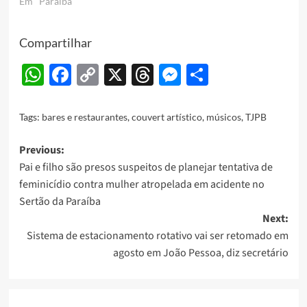
Em "Paraíba"
Compartilhar
WhatsApp
Facebook
Copy
X
Threads
Messenger
Share
Link
Tags:
bares e restaurantes
,
couvert artístico
,
músicos
,
TJPB
Post
Previous:
Pai e filho são presos suspeitos de planejar tentativa de
navigation
feminicídio contra mulher atropelada em acidente no
Sertão da Paraíba
Next:
Sistema de estacionamento rotativo vai ser retomado em
agosto em João Pessoa, diz secretário