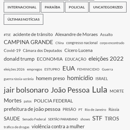
INTERNACIONAL
PARAÍBA
POLICIAL
UNCATEGORIZED
ÚLTIMAS NOTÍCIAS
acidente de trânsito
Alexandre de Moraes
Assalto
#TSE
CAMPINA GRANDE
congresso nacional
China
corpo encontrado
Cícero Lucena
Covid-19
Câmara dos Deputados
eleições 2022
donald trump
ECONOMIA
EDUCAÇÃO
EUA
eleições 2026
empregos
ESTUPRO
FEMINICIDIO
Guerra
homicídio
homem preso
ISRAEL
guerra rússia-ucrânia
Lula
jair bolsonaro
João Pessoa
MORTE
Mortes
POLICIA FEDERAL
patos
prefeitura de joão pessoa
PRISÃO
Rússia
PT
Rio de Janeiro
STF
SAUDE
TIROS
Senado Federal
shows
SERTÃO PARAIBANO
violência contra a mulher
tráfico de drogas