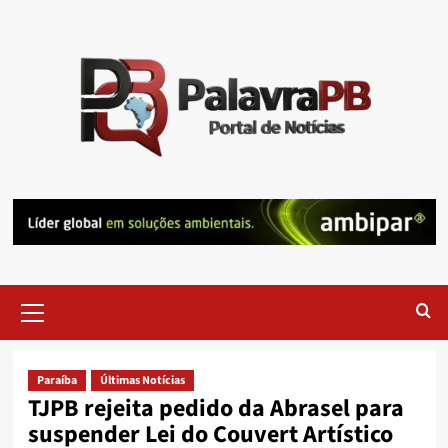
Skip
to
content
Primary
Menu
Paraíba
Últimas Notícias
TJPB rejeita pedido da Abrasel para
suspender Lei do Couvert Artístico